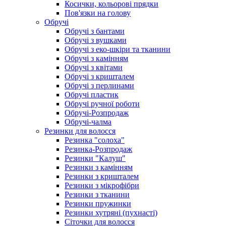
Косички, кольорові прядки
Пов'язки на голову
Обручі
Обручі з бантами
Обручі з вушками
Обручі з еко-шкіри та тканини
Обручі з камінням
Обручі з квітами
Обручі з кришталем
Обручі з перлинами
Обручі пластик
Обручі ручної роботи
Обручі-Розпродаж
Обручі-чалма
Резинки для волосся
Резинка "солоха"
Резинка-Розпродаж
Резинки "Калуш"
Резинки з камінням
Резинки з кришталем
Резинки з мікрофібри
Резинки з тканини
Резинки пружинки
Резинки хутряні (пухнасті)
Сіточки для волосся