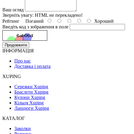
Ваш огляд
Зверніть увагу:
HTML не перекладено!
Рейтинг
Поганий
Хороший
Введіть код з зображення в поле
Продовжити
ІНФОРМАЦІЯ
Про нас
Доставка і оплата
XUPING
Сережки Xuping
Браслети Xuping
Кулони Xuping
Кільця Xuping
Ланцюги Xuping
КАТАЛОГ
Заколки
Резинки