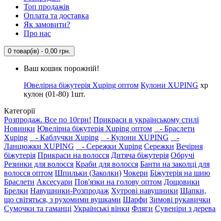
Топ продажів
Оплата та доставка
Як замовити?
Про нас
0 товар(ів) - 0,00 грн.
Ваш кошик порожній!
Ювелірна біжутерія Xuping оптом
Кулони XUPING
xp
кулон (01-80) 1шт.
Категорії
Розпродаж. Все по 10грн!
Прикраси в українському стилі
Новинки
Ювелірна біжутерія Xuping оптом
- Браслети
Xuping
- Каблучки Xuping
- Кулони XUPING
-
Ланцюжки XUPING
- Сережки Xuping
Сережки
Вечірня
біжутерія
Прикраси на волосся
Дитяча біжутерія
Обручі
Резинки для волосся
Краби для волосся
Банти на заколці для
волосся оптом
Шпильки (Заколки)
Чокери
Біжутерія на шию
Браслети
Аксесуари
Пов'язки на голову оптом
Дощовики
Брелки
Навушники-Розпродаж
Хутрові навушники
Шапки,
що світяться, з рухомими вушками
Шарфи
Зимові рукавички
Сумочки та гаманці
Українські вінки
Фляги
Сувеніри з дерева