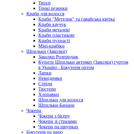
Твіллі
Тонкі резинки
Краби для волосся
Краби "Метелик" та гавайська квітка
Краби каучук
Краби металеві
Краби пластикові
Краби пухнасті
Міні-крабіки
Шпильки (Заколки)
Заколки Розпродаж
Купити Шпильки автомат (Заколки) гуртом
в Україні - Біжутерія оптом
Лапки
Невидимки
Стріли
Твістери
Хлопавки
Шпильки для волосся
Шпильки-Банани
Чокери
Чокери з бісеру
Чокери зі стразами
Чокери на шнурках
Біжутерія на шию