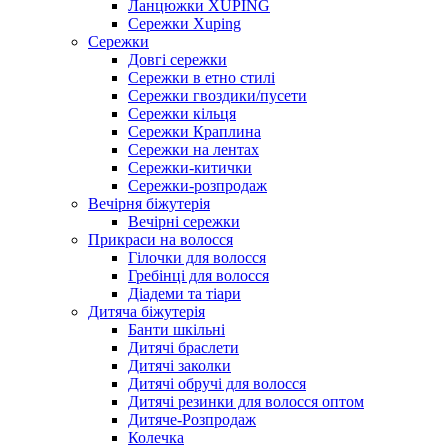
Ланцюжки XUPING
Сережки Xuping
Сережки
Довгі сережки
Сережки в етно стилі
Сережки гвоздики/пусети
Сережки кільця
Сережки Краплина
Сережки на лентах
Сережки-китички
Сережки-розпродаж
Вечірня біжутерія
Вечірні сережки
Прикраси на волосся
Гілочки для волосся
Гребінці для волосся
Діадеми та тіари
Дитяча біжутерія
Банти шкільні
Дитячі браслети
Дитячі заколки
Дитячі обручі для волосся
Дитячі резинки для волосся оптом
Дитяче-Розпродаж
Колечка