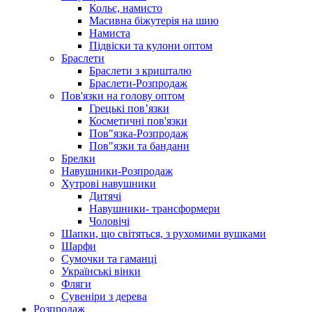
Кольє, намисто
Масивна біжутерія на шию
Намиста
Підвіски та кулони оптом
Браслети
Браслети з кришталю
Браслети-Розпродаж
Пов'язки на голову оптом
Грецькі пов’язки
Косметичні пов'язки
Пов"язка-Розпродаж
Пов"язки та бандани
Брелки
Навушники-Розпродаж
Хутрові навушники
Дитячі
Навушники- трансформери
Чоловічі
Шапки, що світяться, з рухомими вушками
Шарфи
Сумочки та гаманці
Українські вінки
Фляги
Сувеніри з дерева
Розпродаж