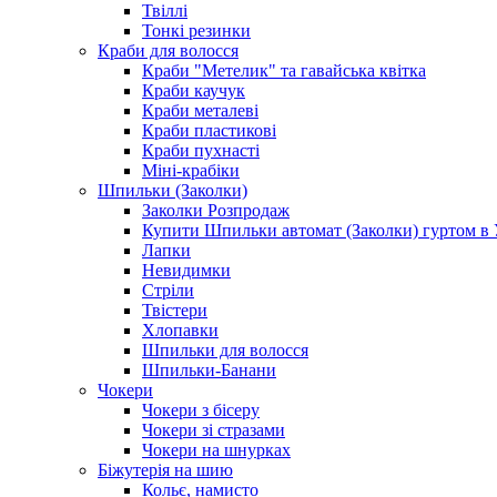
Твіллі
Тонкі резинки
Краби для волосся
Краби "Метелик" та гавайська квітка
Краби каучук
Краби металеві
Краби пластикові
Краби пухнасті
Міні-крабіки
Шпильки (Заколки)
Заколки Розпродаж
Купити Шпильки автомат (Заколки) гуртом в У
Лапки
Невидимки
Стріли
Твістери
Хлопавки
Шпильки для волосся
Шпильки-Банани
Чокери
Чокери з бісеру
Чокери зі стразами
Чокери на шнурках
Біжутерія на шию
Кольє, намисто