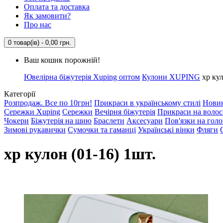
Оплата та доставка
Як замовити?
Про нас
0 товар(ів) - 0,00 грн.
Ваш кошик порожній!
Ювелірна біжутерія Xuping оптом
Кулони XUPING
xp кул
Категорії
Розпродаж. Все по 10грн!
Прикраси в українському стилі
Нови
Сережки Xuping
Сережки
Вечірня біжутерія
Прикраси на волос
Чокери
Біжутерія на шию
Браслети
Аксесуари
Пов'язки на гол
Зимові рукавички
Сумочки та гаманці
Українські вінки
Фляги
xp кулон (01-16) 1шт.