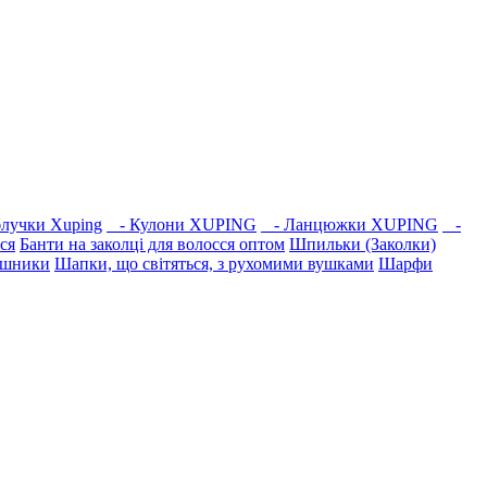
лучки Xuping
- Кулони XUPING
- Ланцюжки XUPING
-
ся
Банти на заколці для волосся оптом
Шпильки (Заколки)
ушники
Шапки, що світяться, з рухомими вушками
Шарфи