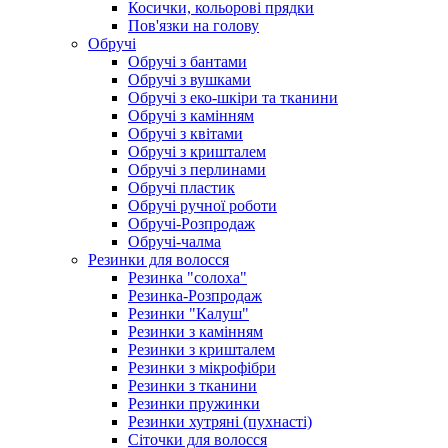
Косички, кольорові прядки
Пов'язки на голову
Обручі
Обручі з бантами
Обручі з вушками
Обручі з еко-шкіри та тканини
Обручі з камінням
Обручі з квітами
Обручі з кришталем
Обручі з перлинами
Обручі пластик
Обручі ручної роботи
Обручі-Розпродаж
Обручі-чалма
Резинки для волосся
Резинка "солоха"
Резинка-Розпродаж
Резинки "Калуш"
Резинки з камінням
Резинки з кришталем
Резинки з мікрофібри
Резинки з тканини
Резинки пружинки
Резинки хутряні (пухнасті)
Сіточки для волосся