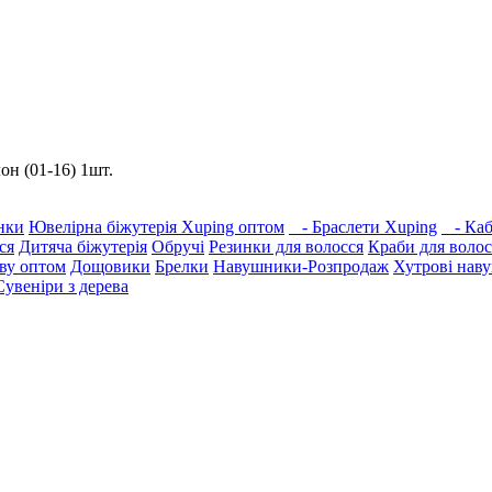
он (01-16) 1шт.
нки
Ювелірна біжутерія Xuping оптом
- Браслети Xuping
- Каб
ся
Дитяча біжутерія
Обручі
Резинки для волосся
Краби для волос
ову оптом
Дощовики
Брелки
Навушники-Розпродаж
Хутрові нав
Сувеніри з дерева