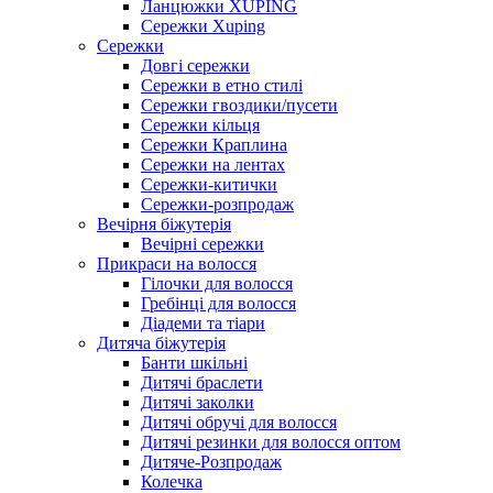
Ланцюжки XUPING
Сережки Xuping
Сережки
Довгі сережки
Сережки в етно стилі
Сережки гвоздики/пусети
Сережки кільця
Сережки Краплина
Сережки на лентах
Сережки-китички
Сережки-розпродаж
Вечірня біжутерія
Вечірні сережки
Прикраси на волосся
Гілочки для волосся
Гребінці для волосся
Діадеми та тіари
Дитяча біжутерія
Банти шкільні
Дитячі браслети
Дитячі заколки
Дитячі обручі для волосся
Дитячі резинки для волосся оптом
Дитяче-Розпродаж
Колечка