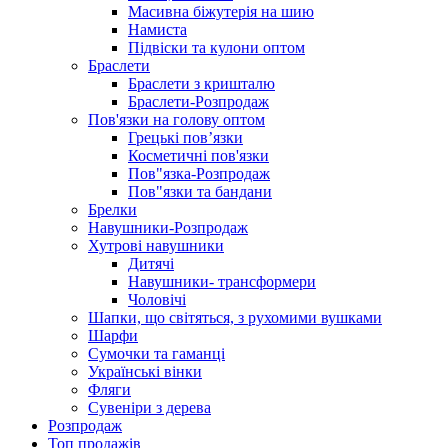
Масивна біжутерія на шию
Намиста
Підвіски та кулони оптом
Браслети
Браслети з кришталю
Браслети-Розпродаж
Пов'язки на голову оптом
Грецькі пов’язки
Косметичні пов'язки
Пов"язка-Розпродаж
Пов"язки та бандани
Брелки
Навушники-Розпродаж
Хутрові навушники
Дитячі
Навушники- трансформери
Чоловічі
Шапки, що світяться, з рухомими вушками
Шарфи
Сумочки та гаманці
Українські вінки
Фляги
Сувеніри з дерева
Розпродаж
Топ продажів