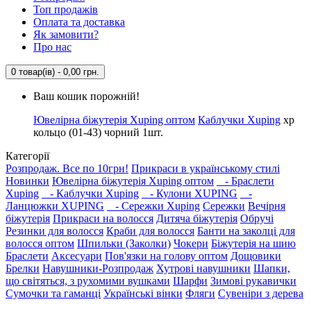
Топ продажів
Оплата та доставка
Як замовити?
Про нас
0 товар(ів) - 0,00 грн.
Ваш кошик порожній!
Ювелірна біжутерія Xuping оптом
Каблучки Xuping
xp
кольцо (01-43) чорний 1шт.
Категорії
Розпродаж. Все по 10грн!
Прикраси в українському стилі
Новинки
Ювелірна біжутерія Xuping оптом
- Браслети
Xuping
- Каблучки Xuping
- Кулони XUPING
-
Ланцюжки XUPING
- Сережки Xuping
Сережки
Вечірня
біжутерія
Прикраси на волосся
Дитяча біжутерія
Обручі
Резинки для волосся
Краби для волосся
Банти на заколці для
волосся оптом
Шпильки (Заколки)
Чокери
Біжутерія на шию
Браслети
Аксесуари
Пов'язки на голову оптом
Дощовики
Брелки
Навушники-Розпродаж
Хутрові навушники
Шапки,
що світяться, з рухомими вушками
Шарфи
Зимові рукавички
Сумочки та гаманці
Українські вінки
Фляги
Сувеніри з дерева