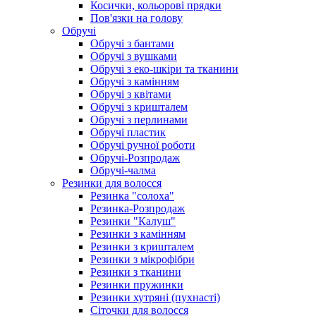
Косички, кольорові прядки
Пов'язки на голову
Обручі
Обручі з бантами
Обручі з вушками
Обручі з еко-шкіри та тканини
Обручі з камінням
Обручі з квітами
Обручі з кришталем
Обручі з перлинами
Обручі пластик
Обручі ручної роботи
Обручі-Розпродаж
Обручі-чалма
Резинки для волосся
Резинка "солоха"
Резинка-Розпродаж
Резинки "Калуш"
Резинки з камінням
Резинки з кришталем
Резинки з мікрофібри
Резинки з тканини
Резинки пружинки
Резинки хутряні (пухнасті)
Сіточки для волосся