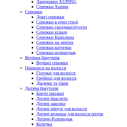
Ланцюжки XUPING
Сережки Xuping
Сережки
Довгі сережки
Сережки в етно стилі
Сережки гвоздики/пусети
Сережки кільця
Сережки Краплина
Сережки на лентах
Сережки-китички
Сережки-розпродаж
Вечірня біжутерія
Вечірні сережки
Прикраси на волосся
Гілочки для волосся
Гребінці для волосся
Діадеми та тіари
Дитяча біжутерія
Банти шкільні
Дитячі браслети
Дитячі заколки
Дитячі обручі для волосся
Дитячі резинки для волосся оптом
Дитяче-Розпродаж
Колечка