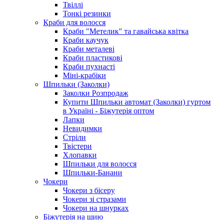
Твіллі
Тонкі резинки
Краби для волосся
Краби "Метелик" та гавайська квітка
Краби каучук
Краби металеві
Краби пластикові
Краби пухнасті
Міні-крабіки
Шпильки (Заколки)
Заколки Розпродаж
Купити Шпильки автомат (Заколки) гуртом
в Україні - Біжутерія оптом
Лапки
Невидимки
Стріли
Твістери
Хлопавки
Шпильки для волосся
Шпильки-Банани
Чокери
Чокери з бісеру
Чокери зі стразами
Чокери на шнурках
Біжутерія на шию