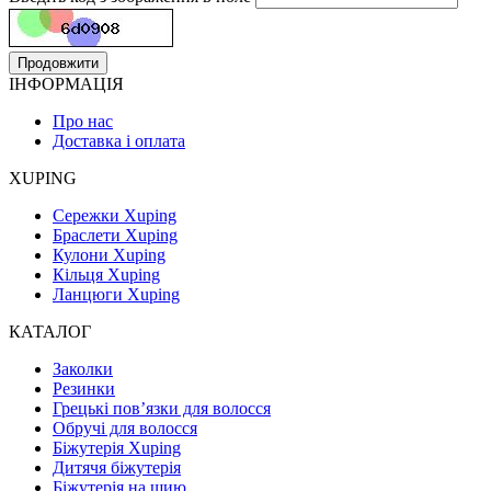
Продовжити
ІНФОРМАЦІЯ
Про нас
Доставка і оплата
XUPING
Сережки Xuping
Браслети Xuping
Кулони Xuping
Кільця Xuping
Ланцюги Xuping
КАТАЛОГ
Заколки
Резинки
Грецькі пов’язки для волосся
Обручі для волосся
Біжутерія Xuping
Дитячя біжутерія
Біжутерія на шию