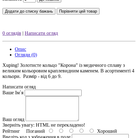
Додати до списку бажань
Порівняти цей товар
0 оглядів
|
Написати огляд
Опис
Огляди (0)
Xuping! Золотисте кольцо "Корона" із медичного сплаву з
великим кольоровим краплевидним каменем. В асортименті 4
кольори. Размір - від 6 до 9.
Написати огляд
Ваше Ім`я
Ваш огляд
Зверніть увагу:
HTML не перекладено!
Рейтинг
Поганий
Хороший
Введіть код з зображення в поле