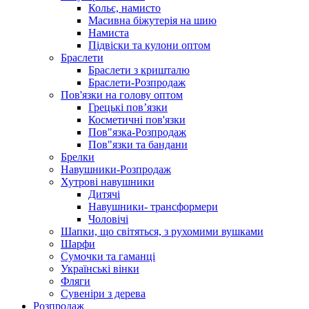
Кольє, намисто
Масивна біжутерія на шию
Намиста
Підвіски та кулони оптом
Браслети
Браслети з кришталю
Браслети-Розпродаж
Пов'язки на голову оптом
Грецькі пов’язки
Косметичні пов'язки
Пов"язка-Розпродаж
Пов"язки та бандани
Брелки
Навушники-Розпродаж
Хутрові навушники
Дитячі
Навушники- трансформери
Чоловічі
Шапки, що світяться, з рухомими вушками
Шарфи
Сумочки та гаманці
Українські вінки
Фляги
Сувеніри з дерева
Розпродаж