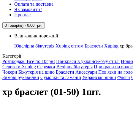
Оплата та доставка
Як замовити?
Про нас
0 товар(ів) - 0,00 грн.
Ваш кошик порожній!
Ювелірна біжутерія Xuping оптом
Браслети Xuping
xp бра
Категорії
Розпродаж. Все по 10грн!
Прикраси в українському стилі
Нови
Сережки Xuping
Сережки
Вечірня біжутерія
Прикраси на волос
Чокери
Біжутерія на шию
Браслети
Аксесуари
Пов'язки на гол
Зимові рукавички
Сумочки та гаманці
Українські вінки
Фляги
xp браслет (01-50) 1шт.