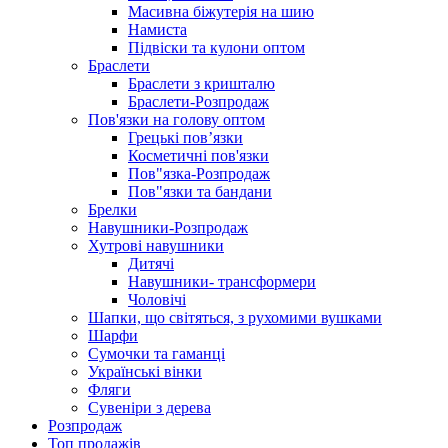
Масивна біжутерія на шию
Намиста
Підвіски та кулони оптом
Браслети
Браслети з кришталю
Браслети-Розпродаж
Пов'язки на голову оптом
Грецькі пов’язки
Косметичні пов'язки
Пов"язка-Розпродаж
Пов"язки та бандани
Брелки
Навушники-Розпродаж
Хутрові навушники
Дитячі
Навушники- трансформери
Чоловічі
Шапки, що світяться, з рухомими вушками
Шарфи
Сумочки та гаманці
Українські вінки
Фляги
Сувеніри з дерева
Розпродаж
Топ продажів