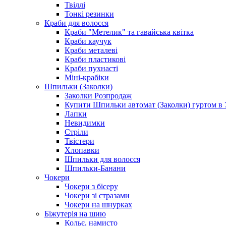
Твіллі
Тонкі резинки
Краби для волосся
Краби "Метелик" та гавайська квітка
Краби каучук
Краби металеві
Краби пластикові
Краби пухнасті
Міні-крабіки
Шпильки (Заколки)
Заколки Розпродаж
Купити Шпильки автомат (Заколки) гуртом в У
Лапки
Невидимки
Стріли
Твістери
Хлопавки
Шпильки для волосся
Шпильки-Банани
Чокери
Чокери з бісеру
Чокери зі стразами
Чокери на шнурках
Біжутерія на шию
Кольє, намисто