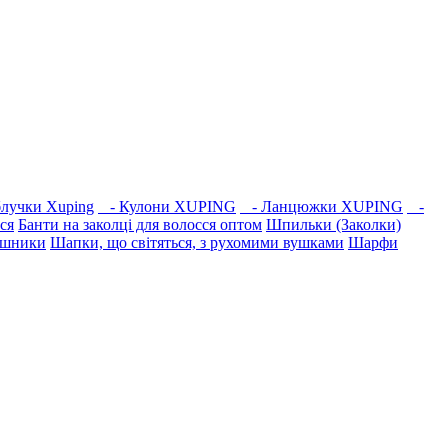
лучки Xuping
- Кулони XUPING
- Ланцюжки XUPING
-
ся
Банти на заколці для волосся оптом
Шпильки (Заколки)
ушники
Шапки, що світяться, з рухомими вушками
Шарфи