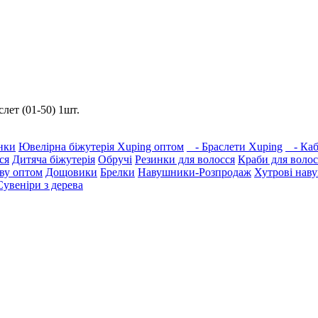
слет (01-50) 1шт.
нки
Ювелірна біжутерія Xuping оптом
- Браслети Xuping
- Каб
ся
Дитяча біжутерія
Обручі
Резинки для волосся
Краби для волос
ову оптом
Дощовики
Брелки
Навушники-Розпродаж
Хутрові нав
Сувеніри з дерева