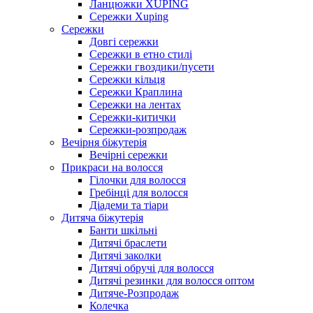
Ланцюжки XUPING
Сережки Xuping
Сережки
Довгі сережки
Сережки в етно стилі
Сережки гвоздики/пусети
Сережки кільця
Сережки Краплина
Сережки на лентах
Сережки-китички
Сережки-розпродаж
Вечірня біжутерія
Вечірні сережки
Прикраси на волосся
Гілочки для волосся
Гребінці для волосся
Діадеми та тіари
Дитяча біжутерія
Банти шкільні
Дитячі браслети
Дитячі заколки
Дитячі обручі для волосся
Дитячі резинки для волосся оптом
Дитяче-Розпродаж
Колечка