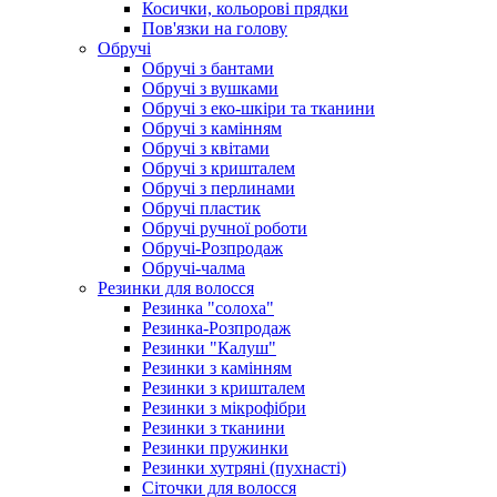
Косички, кольорові прядки
Пов'язки на голову
Обручі
Обручі з бантами
Обручі з вушками
Обручі з еко-шкіри та тканини
Обручі з камінням
Обручі з квітами
Обручі з кришталем
Обручі з перлинами
Обручі пластик
Обручі ручної роботи
Обручі-Розпродаж
Обручі-чалма
Резинки для волосся
Резинка "солоха"
Резинка-Розпродаж
Резинки "Калуш"
Резинки з камінням
Резинки з кришталем
Резинки з мікрофібри
Резинки з тканини
Резинки пружинки
Резинки хутряні (пухнасті)
Сіточки для волосся