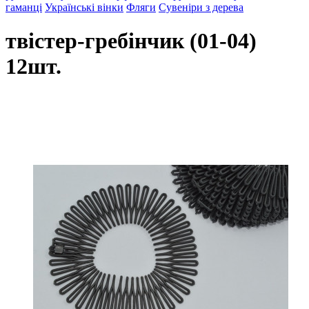
гаманці
Українські вінки
Фляги
Сувеніри з дерева
твістер-гребінчик (01-04)
12шт.