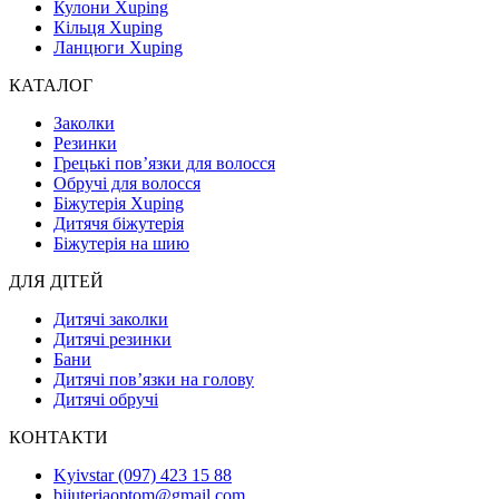
Кулони Xuping
Кільця Xuping
Ланцюги Xuping
КАТАЛОГ
Заколки
Резинки
Грецькі пов’язки для волосся
Обручі для волосся
Біжутерія Xuping
Дитячя біжутерія
Біжутерія на шию
ДЛЯ ДІТЕЙ
Дитячі заколки
Дитячі резинки
Бани
Дитячі пов’язки на голову
Дитячі обручі
КОНТАКТИ
Kyivstar (097) 423 15 88
bijuteriaoptom@gmail.com