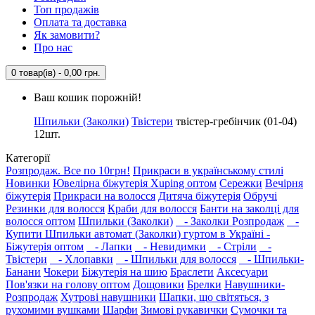
Топ продажів
Оплата та доставка
Як замовити?
Про нас
0 товар(ів) - 0,00 грн.
Ваш кошик порожній!
Шпильки (Заколки)
Твістери
твістер-гребінчик (01-04)
12шт.
Категорії
Розпродаж. Все по 10грн!
Прикраси в українському стилі
Новинки
Ювелірна біжутерія Xuping оптом
Сережки
Вечірня
біжутерія
Прикраси на волосся
Дитяча біжутерія
Обручі
Резинки для волосся
Краби для волосся
Банти на заколці для
волосся оптом
Шпильки (Заколки)
- Заколки Розпродаж
-
Купити Шпильки автомат (Заколки) гуртом в Україні -
Біжутерія оптом
- Лапки
- Невидимки
- Стріли
-
Твістери
- Хлопавки
- Шпильки для волосся
- Шпильки-
Банани
Чокери
Біжутерія на шию
Браслети
Аксесуари
Пов'язки на голову оптом
Дощовики
Брелки
Навушники-
Розпродаж
Хутрові навушники
Шапки, що світяться, з
рухомими вушками
Шарфи
Зимові рукавички
Сумочки та