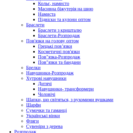
Кольє, намисто
Масивна біжутерія на шию
Намиста
Підвіски та кулони оптом
Браслети
Браслети з кришталю
Браслети-Розпродаж
Пов'язки на голову оптом
Грецькі пов’язки
Косметичні пов'язки
Пов"язка-Розпродаж
Пов"язки та бандани
Брелки
Навушники-Розпродаж
Хутрові навушники
Дитячі
Навушники- трансформери
Чоловічі
Шапки, що світяться, з рухомими вушками
Шарфи
Сумочки та гаманці
Українські вінки
Фляги
Сувеніри з дерева
Розпродаж