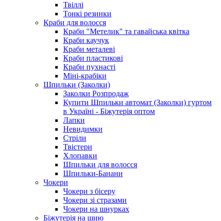
Твіллі
Тонкі резинки
Краби для волосся
Краби "Метелик" та гавайська квітка
Краби каучук
Краби металеві
Краби пластикові
Краби пухнасті
Міні-крабіки
Шпильки (Заколки)
Заколки Розпродаж
Купити Шпильки автомат (Заколки) гуртом
в Україні - Біжутерія оптом
Лапки
Невидимки
Стріли
Твістери
Хлопавки
Шпильки для волосся
Шпильки-Банани
Чокери
Чокери з бісеру
Чокери зі стразами
Чокери на шнурках
Біжутерія на шию