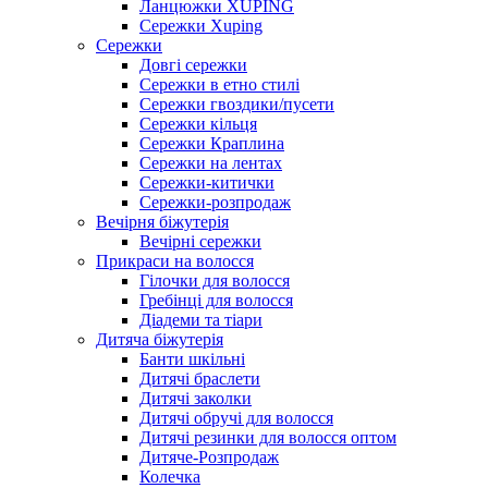
Ланцюжки XUPING
Сережки Xuping
Сережки
Довгі сережки
Сережки в етно стилі
Сережки гвоздики/пусети
Сережки кільця
Сережки Краплина
Сережки на лентах
Сережки-китички
Сережки-розпродаж
Вечірня біжутерія
Вечірні сережки
Прикраси на волосся
Гілочки для волосся
Гребінці для волосся
Діадеми та тіари
Дитяча біжутерія
Банти шкільні
Дитячі браслети
Дитячі заколки
Дитячі обручі для волосся
Дитячі резинки для волосся оптом
Дитяче-Розпродаж
Колечка