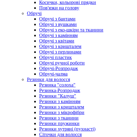
Косички, кольорові прядки
Пов'язки на голову
Обручі
Обручі з бантами
Обручі з вушками
Обручі з еко-шкіри та тканини
Обручі з камінням
Обручі з квітами
Обручі з кришталем
Обручі з перлинами
Обручі пластик
Обручі ручної роботи
Обручі-Розпродаж
Обручі-чалма
Резинки для волосся
Резинка "солоха"
Резинка-Розпродаж
Резинки "Калуш"
Резинки з камінням
Резинки з кришталем
Резинки з мікрофібри
Резинки з тканини
Резинки пружинки
Резинки хутряні (пухнасті)
Сіточки для волосся