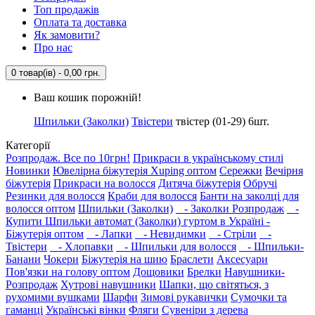
Топ продажів
Оплата та доставка
Як замовити?
Про нас
0 товар(ів) - 0,00 грн.
Ваш кошик порожній!
Шпильки (Заколки)
Твістери
твістер (01-29) 6шт.
Категорії
Розпродаж. Все по 10грн!
Прикраси в українському стилі
Новинки
Ювелірна біжутерія Xuping оптом
Сережки
Вечірня
біжутерія
Прикраси на волосся
Дитяча біжутерія
Обручі
Резинки для волосся
Краби для волосся
Банти на заколці для
волосся оптом
Шпильки (Заколки)
- Заколки Розпродаж
-
Купити Шпильки автомат (Заколки) гуртом в Україні -
Біжутерія оптом
- Лапки
- Невидимки
- Стріли
-
Твістери
- Хлопавки
- Шпильки для волосся
- Шпильки-
Банани
Чокери
Біжутерія на шию
Браслети
Аксесуари
Пов'язки на голову оптом
Дощовики
Брелки
Навушники-
Розпродаж
Хутрові навушники
Шапки, що світяться, з
рухомими вушками
Шарфи
Зимові рукавички
Сумочки та
гаманці
Українські вінки
Фляги
Сувеніри з дерева