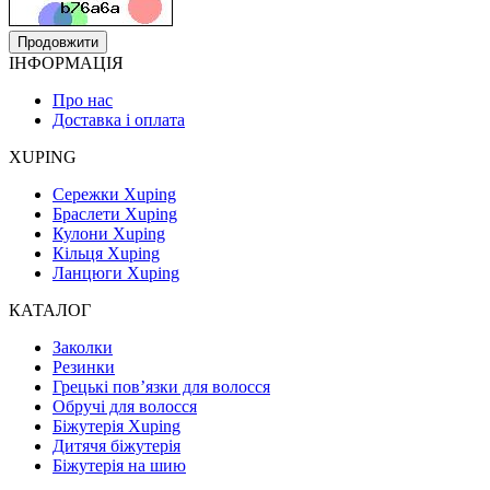
Продовжити
ІНФОРМАЦІЯ
Про нас
Доставка і оплата
XUPING
Сережки Xuping
Браслети Xuping
Кулони Xuping
Кільця Xuping
Ланцюги Xuping
КАТАЛОГ
Заколки
Резинки
Грецькі пов’язки для волосся
Обручі для волосся
Біжутерія Xuping
Дитячя біжутерія
Біжутерія на шию