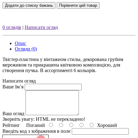
Додати до списку бажань
Порівняти цей товар
0 оглядів
|
Написати огляд
Опис
Огляди (0)
Твістер-пластина у вінтажном стилы, декорована грубим
мереживом та прикрашена квітковою композицією, для
створення пучка. В ассортименті 6 кольорів.
Написати огляд
Ваше Ім`я
Ваш огляд
Зверніть увагу:
HTML не перекладено!
Рейтинг
Поганий
Хороший
Введіть код з зображення в поле