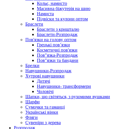
Кольє, намисто
Масивна біжутерія на шию
Намиста
Підвіски та кулони оптом
Браслети
Браслети з кришталю
Браслети-Розпродаж
Пов'язки на голову оптом
Грецькі пов’язки
Косметичні пов'язки
Пов"язка-Розпродаж
Пов"язки та бандани
Брелки
Навушники-Розпродаж
Хутрові навушники
Дитячі
Навушники- трансформери
Чоловічі
Шапки, що світяться, з рухомими вушками
Шарфи
Сумочки та гаманці
Українські вінки
Фляги
Сувеніри з дерева
Розпродаж