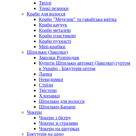
Твіллі
Тонкі резинки
Краби для волосся
Краби "Метелик" та гавайська квітка
Краби каучук
Краби металеві
Краби пластикові
Краби пухнасті
Міні-крабіки
Шпильки (Заколки)
Заколки Розпродаж
Купити Шпильки автомат (Заколки) гуртом
в Україні - Біжутерія оптом
Лапки
Невидимки
Стріли
Твістери
Хлопавки
Шпильки для волосся
Шпильки-Банани
Чокери
Чокери з бісеру
Чокери зі стразами
Чокери на шнурках
Біжутерія на шию