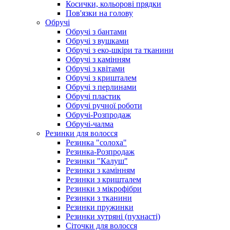
Косички, кольорові прядки
Пов'язки на голову
Обручі
Обручі з бантами
Обручі з вушками
Обручі з еко-шкіри та тканини
Обручі з камінням
Обручі з квітами
Обручі з кришталем
Обручі з перлинами
Обручі пластик
Обручі ручної роботи
Обручі-Розпродаж
Обручі-чалма
Резинки для волосся
Резинка "солоха"
Резинка-Розпродаж
Резинки "Калуш"
Резинки з камінням
Резинки з кришталем
Резинки з мікрофібри
Резинки з тканини
Резинки пружинки
Резинки хутряні (пухнасті)
Сіточки для волосся