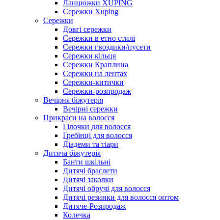
Ланцюжки XUPING
Сережки Xuping
Сережки
Довгі сережки
Сережки в етно стилі
Сережки гвоздики/пусети
Сережки кільця
Сережки Краплина
Сережки на лентах
Сережки-китички
Сережки-розпродаж
Вечірня біжутерія
Вечірні сережки
Прикраси на волосся
Гілочки для волосся
Гребінці для волосся
Діадеми та тіари
Дитяча біжутерія
Банти шкільні
Дитячі браслети
Дитячі заколки
Дитячі обручі для волосся
Дитячі резинки для волосся оптом
Дитяче-Розпродаж
Колечка