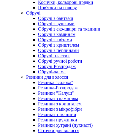
Косички, кольорові прядки
Пов'язки на голову
Обручі
Обручі з бантами
Обручі з вушками
Обручі з еко-шкіри та тканини
Обручі з камінням
Обручі з квітами
Обручі з кришталем
Обручі з перлинами
Обручі пластик
Обручі ручної роботи
Обручі-Розпродаж
Обручі-чалма
Резинки для волосся
Резинка "солоха"
Резинка-Розпродаж
Резинки "Калуш"
Резинки з камінням
Резинки з кришталем
Резинки з мікрофібри
Резинки з тканини
Резинки пружинки
Резинки хутряні (пухнасті)
Сіточки для волосся