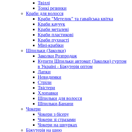
Твіллі
Тонкі резинки
Краби для волосся
Краби "Метелик" та гавайська квітка
Краби каучук
Краби металеві
Краби пластикові
Краби пухнасті
Міні-крабіки
Шпильки (Заколки)
Заколки Розпродаж
Купити Шпильки автомат (Заколки) гуртом
в Україні - Біжутерія оптом
Лапки
Невидимки
Стріли
Твістери
Хлопавки
Шпильки для волосся
Шпильки-Банани
Чокери
Чокери з бісеру
Чокери зі стразами
Чокери на шнурках
Біжутерія на шию