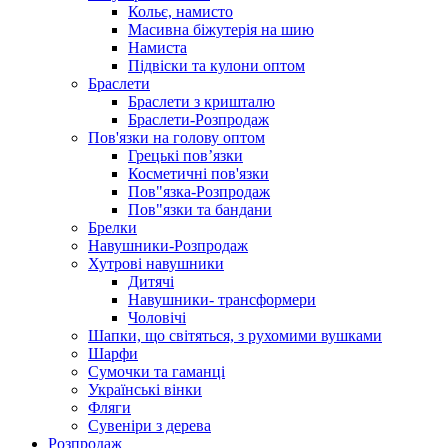
Кольє, намисто
Масивна біжутерія на шию
Намиста
Підвіски та кулони оптом
Браслети
Браслети з кришталю
Браслети-Розпродаж
Пов'язки на голову оптом
Грецькі пов’язки
Косметичні пов'язки
Пов"язка-Розпродаж
Пов"язки та бандани
Брелки
Навушники-Розпродаж
Хутрові навушники
Дитячі
Навушники- трансформери
Чоловічі
Шапки, що світяться, з рухомими вушками
Шарфи
Сумочки та гаманці
Українські вінки
Фляги
Сувеніри з дерева
Розпродаж