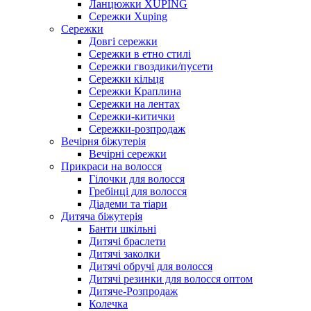
Ланцюжки XUPING
Сережки Xuping
Сережки
Довгі сережки
Сережки в етно стилі
Сережки гвоздики/пусети
Сережки кільця
Сережки Краплина
Сережки на лентах
Сережки-китички
Сережки-розпродаж
Вечірня біжутерія
Вечірні сережки
Прикраси на волосся
Гілочки для волосся
Гребінці для волосся
Діадеми та тіари
Дитяча біжутерія
Банти шкільні
Дитячі браслети
Дитячі заколки
Дитячі обручі для волосся
Дитячі резинки для волосся оптом
Дитяче-Розпродаж
Колечка