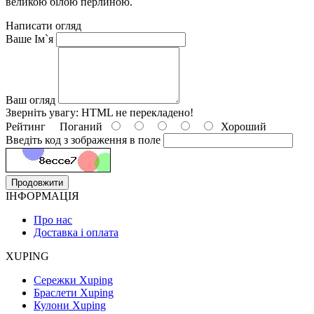
великою білою перлиною.
Написати огляд
Ваше Ім`я
Ваш огляд
Зверніть увагу:
HTML не перекладено!
Рейтинг
Поганий
Хороший
Введіть код з зображення в поле
Продовжити
ІНФОРМАЦІЯ
Про нас
Доставка і оплата
XUPING
Сережки Xuping
Браслети Xuping
Кулони Xuping