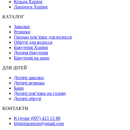
Кільця Xuping
Ланцюги Xuping
КАТАЛОГ
Заколки
Резинки
Грецькі пов’язки для волосся
Обручі для волосся
Біжутерія Xuping
Дитячя біжутерія
Біжутерія на шию
ДЛЯ ДІТЕЙ
Дитячі заколки
Дитячі резинки
Бани
Дитячі пов’язки на голову
Дитячі обручі
КОНТАКТИ
Kyivstar (097) 423 15 88
bijuteriaoptom@gmail.com