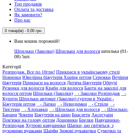
Топ продажів
Оплата та доставка
Як замовити?
Про нас
0 товар(ів) - 0,00 грн.
Ваш кошик порожній!
Шпильки (Заколки)
Шпильки для волосся
шпилька (01-
08) 5шт.
Категорії
Розпродаж. Все по 10грн!
Прикраси в українському стилі
Новинки
Ювелірна біжутерія Xuping оптом
Сережки
Вечірня
біжутерія
Прикраси на волосся
Дитяча біжутерія
Обручі
Резинки для волосся
Краби для волосся
Банти на заколці для
волосся оптом
Шпильки (Заколки)
- Заколки Розпродаж
-
Купити Шпильки автомат (Заколки) гуртом в Україні -
Біжутерія оптом
- Лапки
- Невидимки
- Стріли
-
Твістери
- Хлопавки
- Шпильки для волосся
- Шпильки-
Банани
Чокери
Біжутерія на шию
Браслети
Аксесуари
Пов'язки на голову оптом
Дощовики
Брелки
Навушники-
Розпродаж
Хутрові навушники
Шапки, що світяться, з
рухомими вушками
Шарфи
Зимові рукавички
Сумочки та