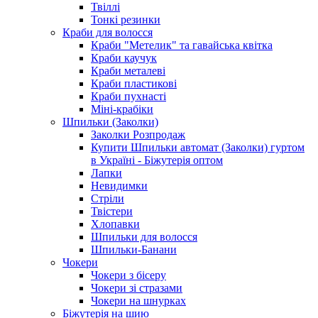
Твіллі
Тонкі резинки
Краби для волосся
Краби "Метелик" та гавайська квітка
Краби каучук
Краби металеві
Краби пластикові
Краби пухнасті
Міні-крабіки
Шпильки (Заколки)
Заколки Розпродаж
Купити Шпильки автомат (Заколки) гуртом
в Україні - Біжутерія оптом
Лапки
Невидимки
Стріли
Твістери
Хлопавки
Шпильки для волосся
Шпильки-Банани
Чокери
Чокери з бісеру
Чокери зі стразами
Чокери на шнурках
Біжутерія на шию