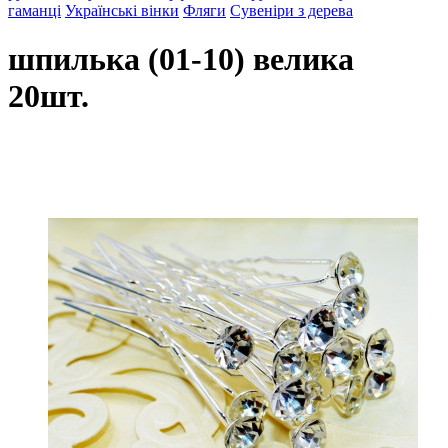
гаманці
Українські вінки
Фляги
Сувеніри з дерева
шпилька (01-10) велика
20шт.