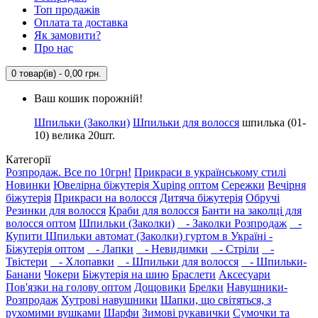
Топ продажів
Оплата та доставка
Як замовити?
Про нас
0 товар(ів) - 0,00 грн.
Ваш кошик порожній!
Шпильки (Заколки)
Шпильки для волосся
шпилька (01-
10) велика 20шт.
Категорії
Розпродаж. Все по 10грн!
Прикраси в українському стилі
Новинки
Ювелірна біжутерія Xuping оптом
Сережки
Вечірня
біжутерія
Прикраси на волосся
Дитяча біжутерія
Обручі
Резинки для волосся
Краби для волосся
Банти на заколці для
волосся оптом
Шпильки (Заколки)
- Заколки Розпродаж
-
Купити Шпильки автомат (Заколки) гуртом в Україні -
Біжутерія оптом
- Лапки
- Невидимки
- Стріли
-
Твістери
- Хлопавки
- Шпильки для волосся
- Шпильки-
Банани
Чокери
Біжутерія на шию
Браслети
Аксесуари
Пов'язки на голову оптом
Дощовики
Брелки
Навушники-
Розпродаж
Хутрові навушники
Шапки, що світяться, з
рухомими вушками
Шарфи
Зимові рукавички
Сумочки та