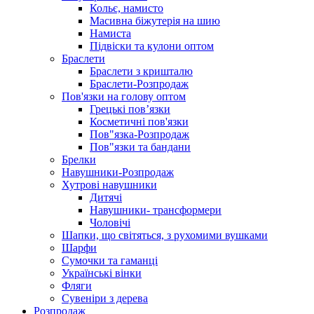
Кольє, намисто
Масивна біжутерія на шию
Намиста
Підвіски та кулони оптом
Браслети
Браслети з кришталю
Браслети-Розпродаж
Пов'язки на голову оптом
Грецькі пов’язки
Косметичні пов'язки
Пов"язка-Розпродаж
Пов"язки та бандани
Брелки
Навушники-Розпродаж
Хутрові навушники
Дитячі
Навушники- трансформери
Чоловічі
Шапки, що світяться, з рухомими вушками
Шарфи
Сумочки та гаманці
Українські вінки
Фляги
Сувеніри з дерева
Розпродаж