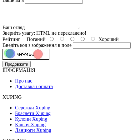
Ваше Ім`я
Ваш огляд
Зверніть увагу:
HTML не перекладено!
Рейтинг
Поганий
Хороший
Введіть код з зображення в поле
Продовжити
ІНФОРМАЦІЯ
Про нас
Доставка і оплата
XUPING
Сережки Xuping
Браслети Xuping
Кулони Xuping
Кільця Xuping
Ланцюги Xuping