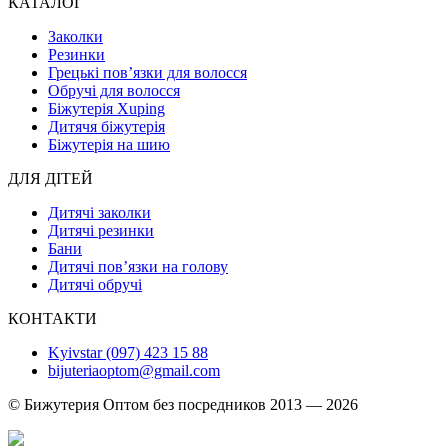
КАТАЛОГ
Заколки
Резинки
Грецькі пов’язки для волосся
Обручі для волосся
Біжутерія Xuping
Дитячя біжутерія
Біжутерія на шию
ДЛЯ ДІТЕЙ
Дитячі заколки
Дитячі резинки
Бани
Дитячі пов’язки на голову
Дитячі обручі
КОНТАКТИ
Kyivstar (097) 423 15 88
bijuteriaoptom@gmail.com
© Бижутерия Оптом без посредников 2013 — 2026