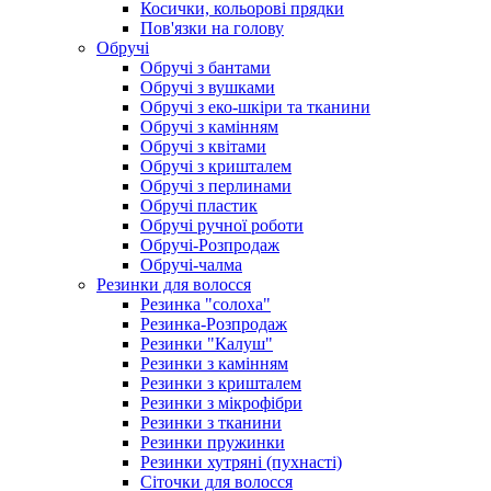
Косички, кольорові прядки
Пов'язки на голову
Обручі
Обручі з бантами
Обручі з вушками
Обручі з еко-шкіри та тканини
Обручі з камінням
Обручі з квітами
Обручі з кришталем
Обручі з перлинами
Обручі пластик
Обручі ручної роботи
Обручі-Розпродаж
Обручі-чалма
Резинки для волосся
Резинка "солоха"
Резинка-Розпродаж
Резинки "Калуш"
Резинки з камінням
Резинки з кришталем
Резинки з мікрофібри
Резинки з тканини
Резинки пружинки
Резинки хутряні (пухнасті)
Сіточки для волосся