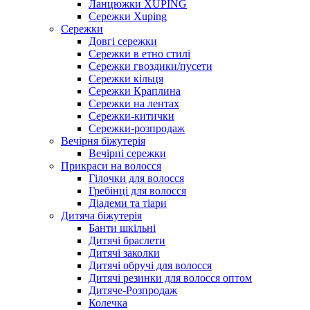
Ланцюжки XUPING
Сережки Xuping
Сережки
Довгі сережки
Сережки в етно стилі
Сережки гвоздики/пусети
Сережки кільця
Сережки Краплина
Сережки на лентах
Сережки-китички
Сережки-розпродаж
Вечірня біжутерія
Вечірні сережки
Прикраси на волосся
Гілочки для волосся
Гребінці для волосся
Діадеми та тіари
Дитяча біжутерія
Банти шкільні
Дитячі браслети
Дитячі заколки
Дитячі обручі для волосся
Дитячі резинки для волосся оптом
Дитяче-Розпродаж
Колечка