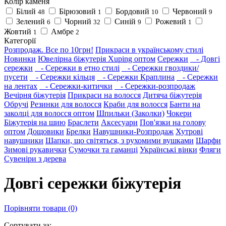
Колір каменя
Білий
Бірюзовий
Бордовий
Червоний
48
1
10
9
Зелений
Чорний
Синій
Рожевий
6
32
9
1
Жовтий
Амбре
1
2
Категорії
Розпродаж. Все по 10грн!
Прикраси в українському стилі
Новинки
Ювелірна біжутерія Xuping оптом
Сережки
- Довгі
сережки
- Сережки в етно стилі
- Сережки гвоздики/
пусети
- Сережки кільця
- Сережки Краплина
- Сережки
на лентах
- Сережки-китички
- Сережки-розпродаж
Вечірня біжутерія
Прикраси на волосся
Дитяча біжутерія
Обручі
Резинки для волосся
Краби для волосся
Банти на
заколці для волосся оптом
Шпильки (Заколки)
Чокери
Біжутерія на шию
Браслети
Аксесуари
Пов'язки на голову
оптом
Дощовики
Брелки
Навушники-Розпродаж
Хутрові
навушники
Шапки, що світяться, з рухомими вушками
Шарфи
Зимові рукавички
Сумочки та гаманці
Українські вінки
Фляги
Сувеніри з дерева
Довгі сережки біжутерія
Порівняти товари (0)
Сортувати за: