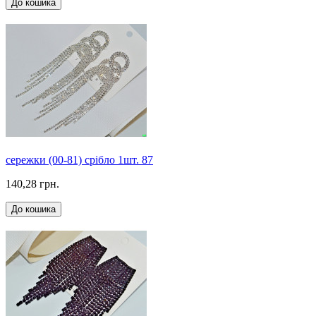
До кошика
сережки (00-81) срібло 1шт. 87
140,28 грн.
До кошика