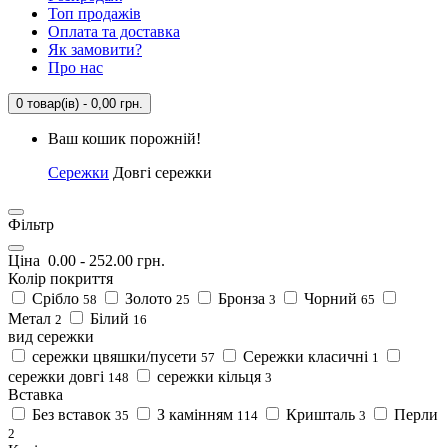
Топ продажів
Оплата та доставка
Як замовити?
Про нас
0 товар(ів) - 0,00 грн.
Ваш кошик порожній!
Сережки
Довгі сережки
Фільтр
Ціна
0.00
-
252.00
грн.
Колір покриття
Срібло
Золото
Бронза
Чорний
58
25
3
65
Метал
Білий
2
16
вид сережки
сережки цвяшки/пусети
Сережки класичні
57
1
сережки довгі
сережки кільця
148
3
Вставка
Без вставок
З камінням
Кришталь
Перли
35
114
3
2