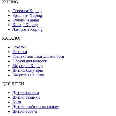
XUPING
Сережки Xuping
Браслети Xuping
Кулони Xuping
Кільця Xuping
Ланцюги Xuping
КАТАЛОГ
Заколки
Резинки
Грецькі пов’язки для волосся
Обручі для волосся
Біжутерія Xuping
Дитячя біжутерія
Біжутерія на шию
ДЛЯ ДІТЕЙ
Дитячі заколки
Дитячі резинки
Бани
Дитячі пов’язки на голову
Дитячі обручі