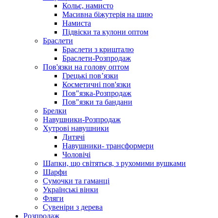
Кольє, намисто
Масивна біжутерія на шию
Намиста
Підвіски та кулони оптом
Браслети
Браслети з кришталю
Браслети-Розпродаж
Пов'язки на голову оптом
Грецькі пов’язки
Косметичні пов'язки
Пов"язка-Розпродаж
Пов"язки та бандани
Брелки
Навушники-Розпродаж
Хутрові навушники
Дитячі
Навушники- трансформери
Чоловічі
Шапки, що світяться, з рухомими вушками
Шарфи
Сумочки та гаманці
Українські вінки
Фляги
Сувеніри з дерева
Розпродаж