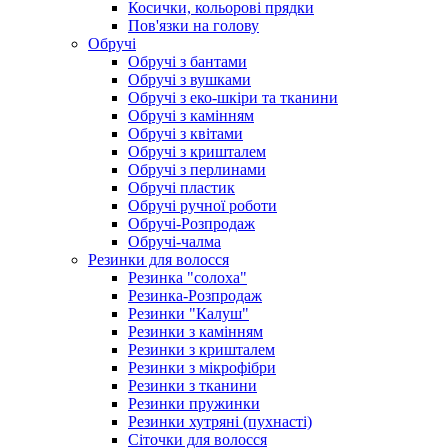
Косички, кольорові прядки
Пов'язки на голову
Обручі
Обручі з бантами
Обручі з вушками
Обручі з еко-шкіри та тканини
Обручі з камінням
Обручі з квітами
Обручі з кришталем
Обручі з перлинами
Обручі пластик
Обручі ручної роботи
Обручі-Розпродаж
Обручі-чалма
Резинки для волосся
Резинка "солоха"
Резинка-Розпродаж
Резинки "Калуш"
Резинки з камінням
Резинки з кришталем
Резинки з мікрофібри
Резинки з тканини
Резинки пружинки
Резинки хутряні (пухнасті)
Сіточки для волосся