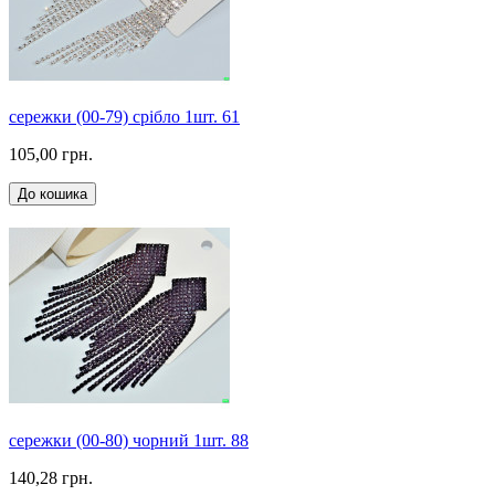
сережки (00-79) срібло 1шт. 61
105,00 грн.
До кошика
сережки (00-80) чорний 1шт. 88
140,28 грн.