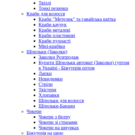
Твіллі
Тонкі резинки
Краби для волосся
Краби "Метелик" та гавайська квітка
Краби каучук
Краби металеві
Краби пластикові
Краби пухнасті
Міні-крабіки
Шпильки (Заколки)
Заколки Розпродаж
Купити Шпильки автомат (Заколки) гуртом
в Україні - Біжутерія оптом
Лапки
Невидимки
Стріли
Твістери
Хлопавки
Шпильки для волосся
Шпильки-Банани
Чокери
Чокери з бісеру
Чокери зі стразами
Чокери на шнурках
Біжутерія на шию