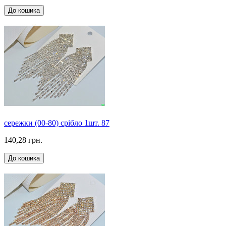
До кошика
сережки (00-80) срібло 1шт. 87
140,28 грн.
До кошика