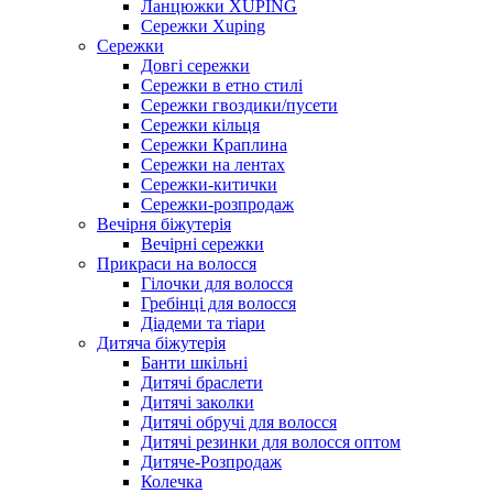
Ланцюжки XUPING
Сережки Xuping
Сережки
Довгі сережки
Сережки в етно стилі
Сережки гвоздики/пусети
Сережки кільця
Сережки Краплина
Сережки на лентах
Сережки-китички
Сережки-розпродаж
Вечірня біжутерія
Вечірні сережки
Прикраси на волосся
Гілочки для волосся
Гребінці для волосся
Діадеми та тіари
Дитяча біжутерія
Банти шкільні
Дитячі браслети
Дитячі заколки
Дитячі обручі для волосся
Дитячі резинки для волосся оптом
Дитяче-Розпродаж
Колечка