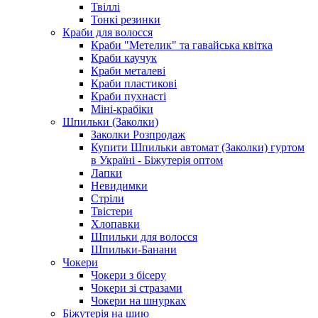
Твіллі
Тонкі резинки
Краби для волосся
Краби "Метелик" та гавайська квітка
Краби каучук
Краби металеві
Краби пластикові
Краби пухнасті
Міні-крабіки
Шпильки (Заколки)
Заколки Розпродаж
Купити Шпильки автомат (Заколки) гуртом
в Україні - Біжутерія оптом
Лапки
Невидимки
Стріли
Твістери
Хлопавки
Шпильки для волосся
Шпильки-Банани
Чокери
Чокери з бісеру
Чокери зі стразами
Чокери на шнурках
Біжутерія на шию