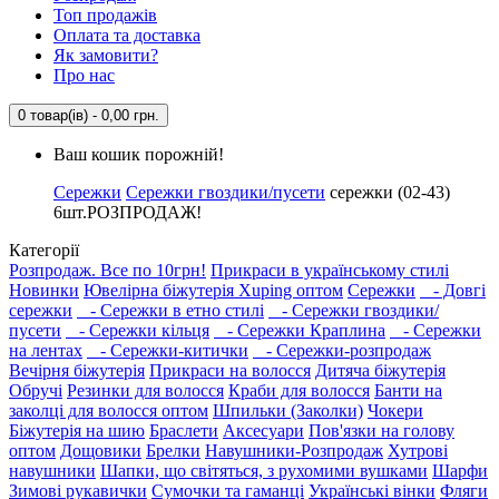
Топ продажів
Оплата та доставка
Як замовити?
Про нас
0 товар(ів) - 0,00 грн.
Ваш кошик порожній!
Сережки
Сережки гвоздики/пусети
сережки (02-43)
6шт.РОЗПРОДАЖ!
Категорії
Розпродаж. Все по 10грн!
Прикраси в українському стилі
Новинки
Ювелірна біжутерія Xuping оптом
Сережки
- Довгі
сережки
- Сережки в етно стилі
- Сережки гвоздики/
пусети
- Сережки кільця
- Сережки Краплина
- Сережки
на лентах
- Сережки-китички
- Сережки-розпродаж
Вечірня біжутерія
Прикраси на волосся
Дитяча біжутерія
Обручі
Резинки для волосся
Краби для волосся
Банти на
заколці для волосся оптом
Шпильки (Заколки)
Чокери
Біжутерія на шию
Браслети
Аксесуари
Пов'язки на голову
оптом
Дощовики
Брелки
Навушники-Розпродаж
Хутрові
навушники
Шапки, що світяться, з рухомими вушками
Шарфи
Зимові рукавички
Сумочки та гаманці
Українські вінки
Фляги