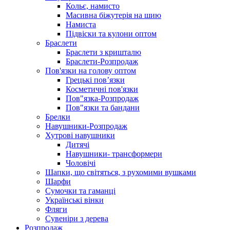
Кольє, намисто
Масивна біжутерія на шию
Намиста
Підвіски та кулони оптом
Браслети
Браслети з кришталю
Браслети-Розпродаж
Пов'язки на голову оптом
Грецькі пов’язки
Косметичні пов'язки
Пов"язка-Розпродаж
Пов"язки та бандани
Брелки
Навушники-Розпродаж
Хутрові навушники
Дитячі
Навушники- трансформери
Чоловічі
Шапки, що світяться, з рухомими вушками
Шарфи
Сумочки та гаманці
Українські вінки
Фляги
Сувеніри з дерева
Розпродаж