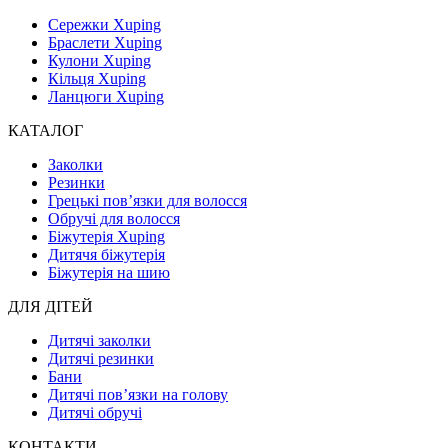
Сережки Xuping
Браслети Xuping
Кулони Xuping
Кільця Xuping
Ланцюги Xuping
КАТАЛОГ
Заколки
Резинки
Грецькі пов’язки для волосся
Обручі для волосся
Біжутерія Xuping
Дитячя біжутерія
Біжутерія на шию
ДЛЯ ДІТЕЙ
Дитячі заколки
Дитячі резинки
Бани
Дитячі пов’язки на голову
Дитячі обручі
КОНТАКТИ