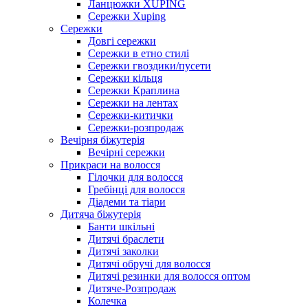
Ланцюжки XUPING
Сережки Xuping
Сережки
Довгі сережки
Сережки в етно стилі
Сережки гвоздики/пусети
Сережки кільця
Сережки Краплина
Сережки на лентах
Сережки-китички
Сережки-розпродаж
Вечірня біжутерія
Вечірні сережки
Прикраси на волосся
Гілочки для волосся
Гребінці для волосся
Діадеми та тіари
Дитяча біжутерія
Банти шкільні
Дитячі браслети
Дитячі заколки
Дитячі обручі для волосся
Дитячі резинки для волосся оптом
Дитяче-Розпродаж
Колечка