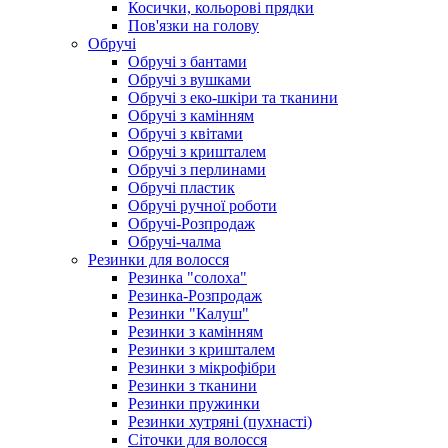
Косички, кольорові прядки
Пов'язки на голову
Обручі
Обручі з бантами
Обручі з вушками
Обручі з еко-шкіри та тканини
Обручі з камінням
Обручі з квітами
Обручі з кришталем
Обручі з перлинами
Обручі пластик
Обручі ручної роботи
Обручі-Розпродаж
Обручі-чалма
Резинки для волосся
Резинка "солоха"
Резинка-Розпродаж
Резинки "Калуш"
Резинки з камінням
Резинки з кришталем
Резинки з мікрофібри
Резинки з тканини
Резинки пружинки
Резинки хутряні (пухнасті)
Сіточки для волосся