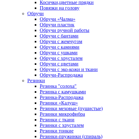
Косички,цветные прядки
Повязки на голову
Обручи
Обручи «Чалма»
Обручи пластик
Обручи ручной работы
Обручи с бантами
Обручи с жемчугом
Обручи с камнями
Обручи с ушками
Обручи с хрусталем
Обручи с цветами
Обручи с эко-кожи и ткани
Обручи-Распродажа
Резинки
Резинка "солоха"
Резинка с камушками
Резинка-Распродажа
Резинки «Калуш»
Резинки меховые (пушистые)
Резинки микрофибра
Резинки с ткани
Резинки с хрусталем
Резинки тонкие
Резинки-пружинки (спираль)