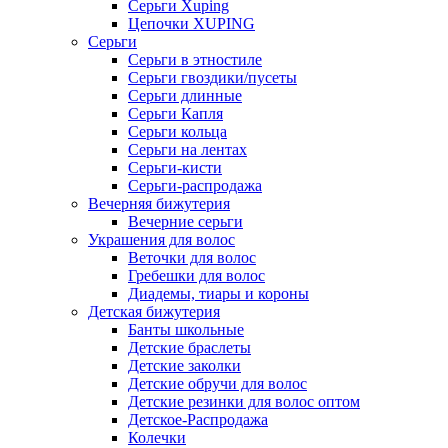
Серьги Xuping
Цепочки XUPING
Серьги
Серьги в этностиле
Серьги гвоздики/пусеты
Серьги длинные
Серьги Капля
Серьги кольца
Серьги на лентах
Серьги-кисти
Серьги-распродажа
Вечерняя бижутерия
Вечерние серьги
Украшения для волос
Веточки для волос
Гребешки для волос
Диадемы, тиары и короны
Детская бижутерия
Банты школьные
Детские браслеты
Детские заколки
Детские обручи для волос
Детские резинки для волос оптом
Детское-Распродажа
Колечки