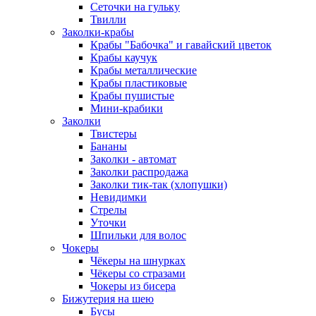
Сеточки на гульку
Твилли
Заколки-крабы
Крабы "Бабочка" и гавайский цветок
Крабы каучук
Крабы металлические
Крабы пластиковые
Крабы пушистые
Мини-крабики
Заколки
Твистеры
Бананы
Заколки - автомат
Заколки распродажа
Заколки тик-так (хлопушки)
Невидимки
Стрелы
Уточки
Шпильки для волос
Чокеры
Чёкеры на шнурках
Чёкеры со стразами
Чокеры из бисера
Бижутерия на шею
Бусы