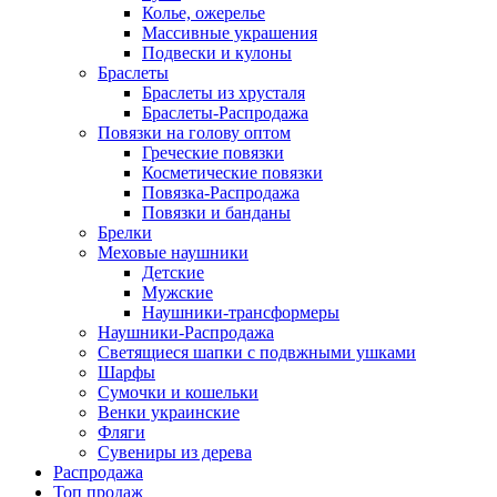
Колье, ожерелье
Массивные украшения
Подвески и кулоны
Браслеты
Браслеты из хрусталя
Браслеты-Распродажа
Повязки на голову оптом
Греческие повязки
Косметические повязки
Повязка-Распродажа
Повязки и банданы
Брелки
Меховые наушники
Детские
Мужские
Наушники-трансформеры
Наушники-Распродажа
Светящиеся шапки с подвжными ушками
Шарфы
Сумочки и кошельки
Венки украинские
Фляги
Сувениры из дерева
Распродажа
Топ продаж