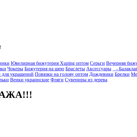
!
инки
Ювелирная бижутерия Xuping оптом
Серьги
Вечерняя биж
лки
Чокеры
Бижутерия на шею
Браслеты
Аксессуары
- Балакла
 для украшений
Повязки на голову оптом
Дождевики
Брелки
Ме
льки
Венки украинские
Фляги
Сувениры из дерева
ДАЖА!!!