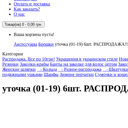
Оплата и доставка
Как заказать?
О нас
Товар(ов) 0 - 0,00 грн.
Ваша корзина пуста!
Аксессуары
Брошки
уточка (01-19) 6шт. РАСПРОДАЖА!!
Категории
Распродажа. Все по 10грн!
Украшения в украинском стиле
Нов
Резинки
Заколки-крабы
Банты на заколке для волос оптом
Зако
Женские шляпки
- Кольца
- Разное-распродажа
- Шкатулки
подвжными ушками
Шарфы
Зимние перчатки
Сумочки и коше
уточка (01-19) 6шт. РАСПРО