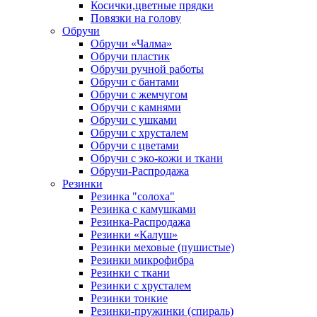
Косички,цветные прядки
Повязки на голову
Обручи
Обручи «Чалма»
Обручи пластик
Обручи ручной работы
Обручи с бантами
Обручи с жемчугом
Обручи с камнями
Обручи с ушками
Обручи с хрусталем
Обручи с цветами
Обручи с эко-кожи и ткани
Обручи-Распродажа
Резинки
Резинка "солоха"
Резинка с камушками
Резинка-Распродажа
Резинки «Калуш»
Резинки меховые (пушистые)
Резинки микрофибра
Резинки с ткани
Резинки с хрусталем
Резинки тонкие
Резинки-пружинки (спираль)