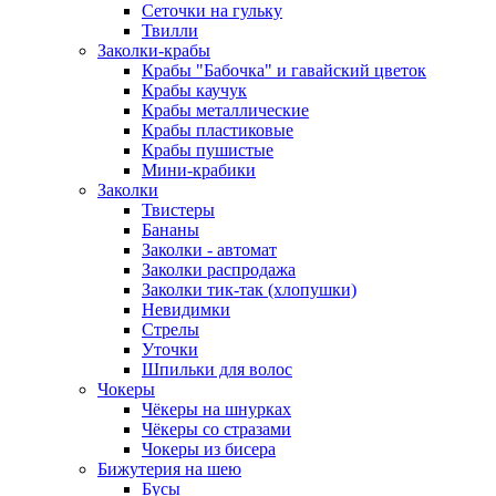
Сеточки на гульку
Твилли
Заколки-крабы
Крабы "Бабочка" и гавайский цветок
Крабы каучук
Крабы металлические
Крабы пластиковые
Крабы пушистые
Мини-крабики
Заколки
Твистеры
Бананы
Заколки - автомат
Заколки распродажа
Заколки тик-так (хлопушки)
Невидимки
Стрелы
Уточки
Шпильки для волос
Чокеры
Чёкеры на шнурках
Чёкеры со стразами
Чокеры из бисера
Бижутерия на шею
Бусы