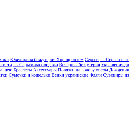
инки
Ювелирная бижутерия Xuping оптом
Серьги
- Серьги в эт
-кисти
- Серьги-распродажа
Вечерняя бижутерия
Украшения дл
на шею
Браслеты
Аксессуары
Повязки на голову оптом
Дождеви
атки
Сумочки и кошельки
Венки украинские
Фляги
Сувениры из