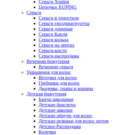
Серьги Xuping
Цепочки XUPING
Серьги
Серьги в этностиле
Серьги гвоздики/пусеты
Серьги длинные
Серьги Капля
Серьги кольца
Серьги на лентах
Серьги-кисти
Серьги-распродажа
Вечерняя бижутерия
Вечерние серьги
Украшения для волос
Веточки для волос
Гребешки для волос
Диадемы, тиары и короны
Детская бижутерия
Банты школьные
Детские браслеты
Детские заколки
Детские обручи для волос
Детские резинки для волос оптом
Детское-Распродажа
Колечки