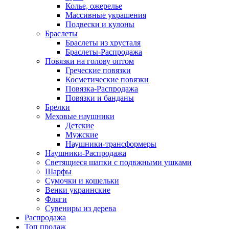
Колье, ожерелье
Массивные украшения
Подвески и кулоны
Браслеты
Браслеты из хрусталя
Браслеты-Распродажа
Повязки на голову оптом
Греческие повязки
Косметические повязки
Повязка-Распродажа
Повязки и банданы
Брелки
Меховые наушники
Детские
Мужские
Наушники-трансформеры
Наушники-Распродажа
Светящиеся шапки с подвжными ушками
Шарфы
Сумочки и кошельки
Венки украинские
Фляги
Сувениры из дерева
Распродажа
Топ продаж