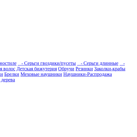
ностиле
- Серьги гвоздики/пусеты
- Серьги длинные
-
я волос
Детская бижутерия
Обручи
Резинки
Заколки-крабы
ки
Брелки
Меховые наушники
Наушники-Распродажа
 дерева