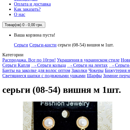
Оплата и доставка
Как заказать?
О нас
Товар(ов) 0 - 0,00 грн.
Ваша корзина пуста!
Серьги
Серьги-кисти
серьги (08-54) вишня м 1шт.
Категории
Распродажа. Все по 10грн!
Украшения в украинском стиле
Нов
Серьги Капля
- Серьги кольца
- Серьги на лентах
- Серьги
Банты на заколке для волос оптом
Заколки
Чокеры
Бижутерия 
Светящиеся шапки с подвжными ушками
Шарфы
Зимние перч
серьги (08-54) вишня м 1шт.