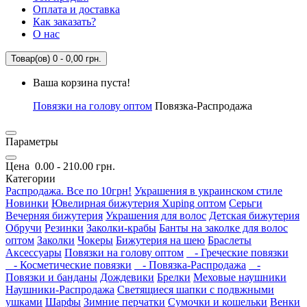
Оплата и доставка
Как заказать?
О нас
Товар(ов) 0 - 0,00 грн.
Ваша корзина пуста!
Повязки на голову оптом
Повязка-Распродажа
Параметры
Цена
0.00
-
210.00
грн.
Категории
Распродажа. Все по 10грн!
Украшения в украинском стиле
Новинки
Ювелирная бижутерия Xuping оптом
Серьги
Вечерняя бижутерия
Украшения для волос
Детская бижутерия
Обручи
Резинки
Заколки-крабы
Банты на заколке для волос
оптом
Заколки
Чокеры
Бижутерия на шею
Браслеты
Аксессуары
Повязки на голову оптом
- Греческие повязки
- Косметические повязки
- Повязка-Распродажа
-
Повязки и банданы
Дождевики
Брелки
Меховые наушники
Наушники-Распродажа
Светящиеся шапки с подвжными
ушками
Шарфы
Зимние перчатки
Сумочки и кошельки
Венки