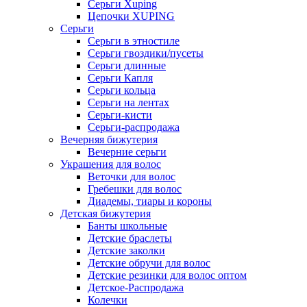
Серьги Xuping
Цепочки XUPING
Серьги
Серьги в этностиле
Серьги гвоздики/пусеты
Серьги длинные
Серьги Капля
Серьги кольца
Серьги на лентах
Серьги-кисти
Серьги-распродажа
Вечерняя бижутерия
Вечерние серьги
Украшения для волос
Веточки для волос
Гребешки для волос
Диадемы, тиары и короны
Детская бижутерия
Банты школьные
Детские браслеты
Детские заколки
Детские обручи для волос
Детские резинки для волос оптом
Детское-Распродажа
Колечки