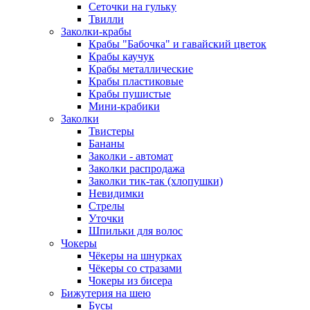
Сеточки на гульку
Твилли
Заколки-крабы
Крабы "Бабочка" и гавайский цветок
Крабы каучук
Крабы металлические
Крабы пластиковые
Крабы пушистые
Мини-крабики
Заколки
Твистеры
Бананы
Заколки - автомат
Заколки распродажа
Заколки тик-так (хлопушки)
Невидимки
Стрелы
Уточки
Шпильки для волос
Чокеры
Чёкеры на шнурках
Чёкеры со стразами
Чокеры из бисера
Бижутерия на шею
Бусы