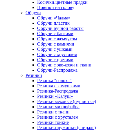
Косички,цветные прядки
Повязки на голову
Обручи
Обручи «Чалма»
Обручи пластик
Обручи ручной работы
Обручи с бантами
Обручи с жемчугом
Обручи с камнями
Обручи с ушками
Обручи с хрусталем
Обручи с цветами
Обручи с эко-кожи и ткани
Обручи-Распродажа
Резинки
Резинка "солоха"
Резинка с камушками
Резинка-Распродажа
Резинки «Калуш»
Резинки меховые (пушистые)
Резинки микрофибра
Резинки с ткани
Резинки с хрусталем
Резинки тонкие
Резинки-пружинки (спираль)