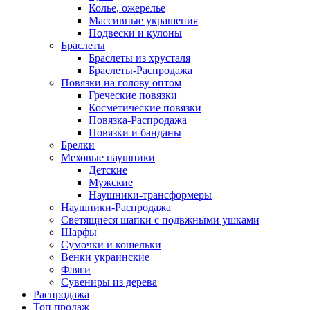
Колье, ожерелье
Массивные украшения
Подвески и кулоны
Браслеты
Браслеты из хрусталя
Браслеты-Распродажа
Повязки на голову оптом
Греческие повязки
Косметические повязки
Повязка-Распродажа
Повязки и банданы
Брелки
Меховые наушники
Детские
Мужские
Наушники-трансформеры
Наушники-Распродажа
Светящиеся шапки с подвжными ушками
Шарфы
Сумочки и кошельки
Венки украинские
Фляги
Сувениры из дерева
Распродажа
Топ продаж