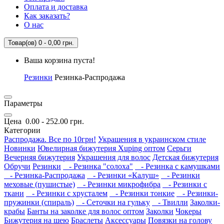
Оплата и доставка
Как заказать?
О нас
Товар(ов) 0 - 0,00 грн.
Ваша корзина пуста!
Резинки
Резинка-Распродажа
Параметры
Цена
0.00
-
252.00
грн.
Категории
Распродажа. Все по 10грн!
Украшения в украинском стиле
Новинки
Ювелирная бижутерия Xuping оптом
Серьги
Вечерняя бижутерия
Украшения для волос
Детская бижутерия
Обручи
Резинки
- Резинка "солоха"
- Резинка с камушками
- Резинка-Распродажа
- Резинки «Калуш»
- Резинки
меховые (пушистые)
- Резинки микрофибра
- Резинки с
ткани
- Резинки с хрусталем
- Резинки тонкие
- Резинки-
пружинки (спираль)
- Сеточки на гульку
- Твилли
Заколки-
крабы
Банты на заколке для волос оптом
Заколки
Чокеры
Бижутерия на шею
Браслеты
Аксессуары
Повязки на голову