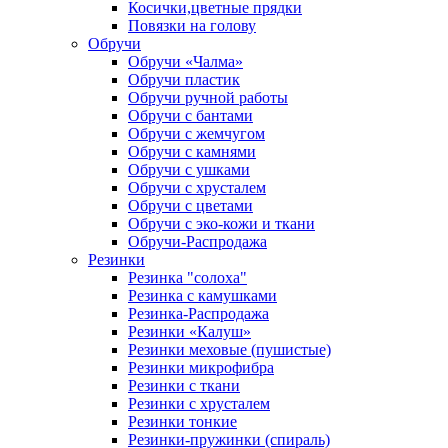
Косички,цветные прядки
Повязки на голову
Обручи
Обручи «Чалма»
Обручи пластик
Обручи ручной работы
Обручи с бантами
Обручи с жемчугом
Обручи с камнями
Обручи с ушками
Обручи с хрусталем
Обручи с цветами
Обручи с эко-кожи и ткани
Обручи-Распродажа
Резинки
Резинка "солоха"
Резинка с камушками
Резинка-Распродажа
Резинки «Калуш»
Резинки меховые (пушистые)
Резинки микрофибра
Резинки с ткани
Резинки с хрусталем
Резинки тонкие
Резинки-пружинки (спираль)