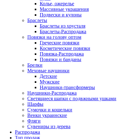
Колье, ожерелье
Массивные украшения
Подвески и кулоны
Браслеты
Браслеты из хрусталя
Браслеты-Распродажа
Повязки на голову оптом
Греческие повязки
Косметические повязки
Повязка-Распродажа
Повязки и банданы
Брелки
Меховые наушники
Детские
Мужские
Наушники-трансформеры
Наушники-Распродажа
Светящиеся шапки с подвжными ушками
Шарфы
Сумочки и кошельки
Венки украинские
Фляги
Сувениры из дерева
Распродажа
Топ продаж