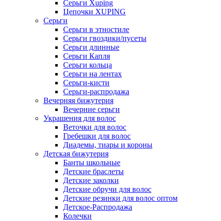
Серьги Xuping
Цепочки XUPING
Серьги
Серьги в этностиле
Серьги гвоздики/пусеты
Серьги длинные
Серьги Капля
Серьги кольца
Серьги на лентах
Серьги-кисти
Серьги-распродажа
Вечерняя бижутерия
Вечерние серьги
Украшения для волос
Веточки для волос
Гребешки для волос
Диадемы, тиары и короны
Детская бижутерия
Банты школьные
Детские браслеты
Детские заколки
Детские обручи для волос
Детские резинки для волос оптом
Детское-Распродажа
Колечки