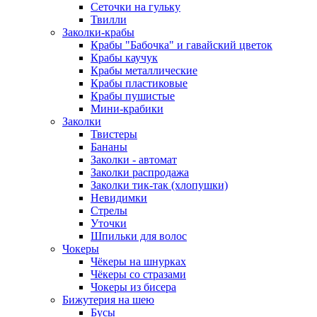
Сеточки на гульку
Твилли
Заколки-крабы
Крабы "Бабочка" и гавайский цветок
Крабы каучук
Крабы металлические
Крабы пластиковые
Крабы пушистые
Мини-крабики
Заколки
Твистеры
Бананы
Заколки - автомат
Заколки распродажа
Заколки тик-так (хлопушки)
Невидимки
Стрелы
Уточки
Шпильки для волос
Чокеры
Чёкеры на шнурках
Чёкеры со стразами
Чокеры из бисера
Бижутерия на шею
Бусы