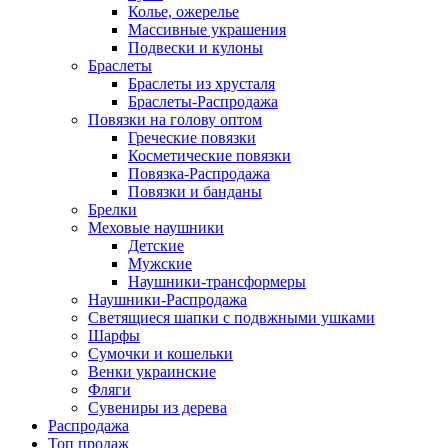
Колье, ожерелье
Массивные украшения
Подвески и кулоны
Браслеты
Браслеты из хрусталя
Браслеты-Распродажа
Повязки на голову оптом
Греческие повязки
Косметические повязки
Повязка-Распродажа
Повязки и банданы
Брелки
Меховые наушники
Детские
Мужские
Наушники-трансформеры
Наушники-Распродажа
Светящиеся шапки с подвжными ушками
Шарфы
Сумочки и кошельки
Венки украинские
Фляги
Сувениры из дерева
Распродажа
Топ продаж