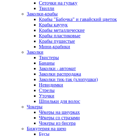
Сеточки на гульку
Твилли
Заколки-крабы
Крабы "Бабочка" и гавайский цветок
Крабы каучук
Крабы металлические
Крабы пластиковые
Крабы пушистые
Мини-крабики
Заколки
Твистеры
Бананы
Заколки - автомат
Заколки распродажа
Заколки тик-так (хлопушки)
Невидимки
Стрелы
Уточки
Шпильки для волос
Чокеры
Чёкеры на шнурках
Чёкеры со стразами
Чокеры из бисера
Бижутерия на шею
Бусы