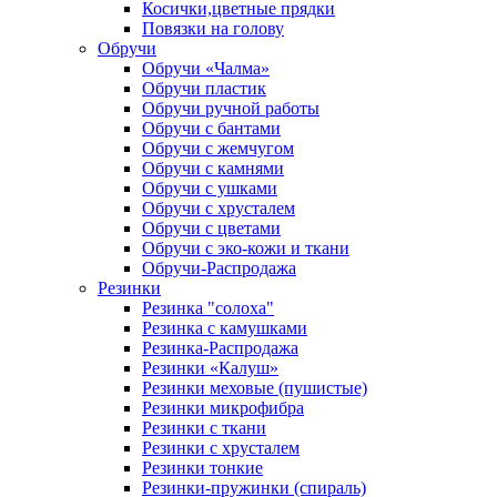
Косички,цветные прядки
Повязки на голову
Обручи
Обручи «Чалма»
Обручи пластик
Обручи ручной работы
Обручи с бантами
Обручи с жемчугом
Обручи с камнями
Обручи с ушками
Обручи с хрусталем
Обручи с цветами
Обручи с эко-кожи и ткани
Обручи-Распродажа
Резинки
Резинка "солоха"
Резинка с камушками
Резинка-Распродажа
Резинки «Калуш»
Резинки меховые (пушистые)
Резинки микрофибра
Резинки с ткани
Резинки с хрусталем
Резинки тонкие
Резинки-пружинки (спираль)