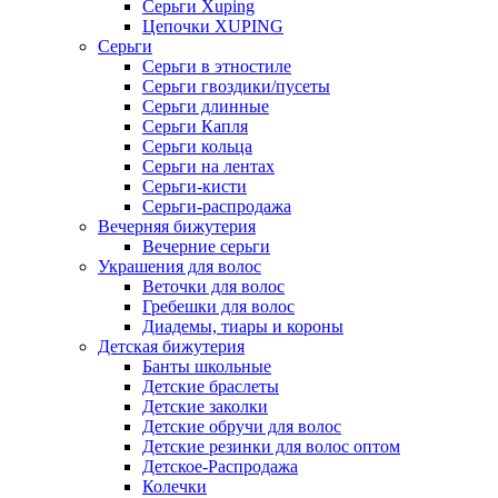
Серьги Xuping
Цепочки XUPING
Серьги
Серьги в этностиле
Серьги гвоздики/пусеты
Серьги длинные
Серьги Капля
Серьги кольца
Серьги на лентах
Серьги-кисти
Серьги-распродажа
Вечерняя бижутерия
Вечерние серьги
Украшения для волос
Веточки для волос
Гребешки для волос
Диадемы, тиары и короны
Детская бижутерия
Банты школьные
Детские браслеты
Детские заколки
Детские обручи для волос
Детские резинки для волос оптом
Детское-Распродажа
Колечки