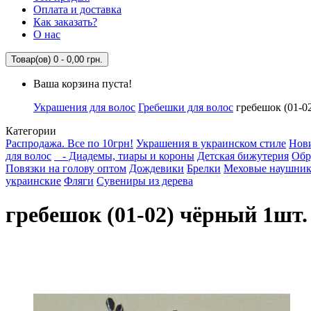
Оплата и доставка
Как заказать?
О нас
Товар(ов) 0 - 0,00 грн.
Ваша корзина пуста!
Украшения для волос
Гребешки для волос
гребешок (01-0
Категории
Распродажа. Все по 10грн!
Украшения в украинском стиле
Нов
для волос
- Диадемы, тиары и короны
Детская бижутерия
Обр
Повязки на голову оптом
Дождевики
Брелки
Меховые наушни
украинские
Фляги
Сувениры из дерева
гребешок (01-02) чёрный 1шт.