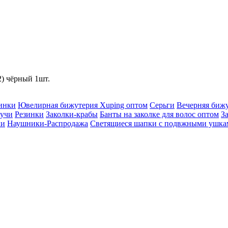
2) чёрный 1шт.
инки
Ювелирная бижутерия Xuping оптом
Серьги
Вечерняя биж
учи
Резинки
Заколки-крабы
Банты на заколке для волос оптом
З
ки
Наушники-Распродажа
Светящиеся шапки с подвжными ушка