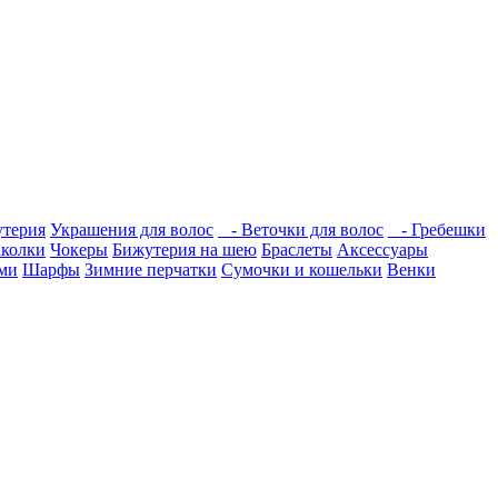
утерия
Украшения для волос
- Веточки для волос
- Гребешки
аколки
Чокеры
Бижутерия на шею
Браслеты
Аксессуары
ми
Шарфы
Зимние перчатки
Сумочки и кошельки
Венки