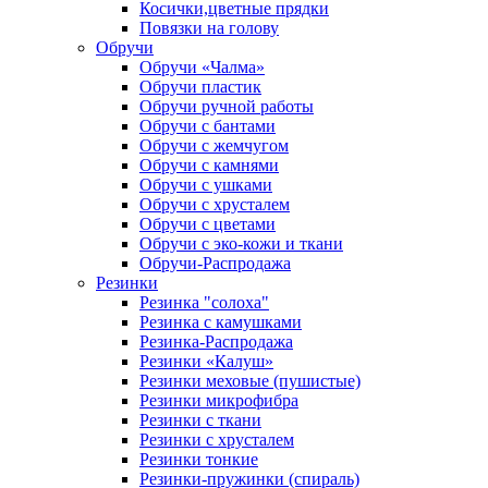
Косички,цветные прядки
Повязки на голову
Обручи
Обручи «Чалма»
Обручи пластик
Обручи ручной работы
Обручи с бантами
Обручи с жемчугом
Обручи с камнями
Обручи с ушками
Обручи с хрусталем
Обручи с цветами
Обручи с эко-кожи и ткани
Обручи-Распродажа
Резинки
Резинка "солоха"
Резинка с камушками
Резинка-Распродажа
Резинки «Калуш»
Резинки меховые (пушистые)
Резинки микрофибра
Резинки с ткани
Резинки с хрусталем
Резинки тонкие
Резинки-пружинки (спираль)