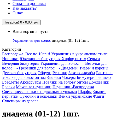
Оплата и доставка
Как заказать?
О нас
Товар(ов) 0 - 0,00 грн.
Ваша корзина пуста!
Украшения для волос
диадема (01-12) 1шт.
Категории
Распродажа. Все по 10грн!
Украшения в украинском стиле
Новинки
Ювелирная бижутерия Xuping оптом
Серьги
Вечерняя бижутерия
Украшения для волос
- Веточки для
волос
- Гребешки для волос
- Диадемы, тиары и короны
Детская бижутерия
Обручи
Резинки
Заколки-крабы
Банты на
заколке для волос оптом
Заколки
Чокеры
Бижутерия на шею
Браслеты
Аксессуары
Повязки на голову оптом
Дождевики
Брелки
Меховые наушники
Наушники-Распродажа
Светящиеся шапки с подвжными ушками
Шарфы
Зимние
перчатки
Сумочки и кошельки
Венки украинские
Фляги
Сувениры из дерева
диадема (01-12) 1шт.