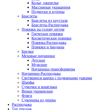
Колье, ожерелье
Массивные украшения
Подвески и кулоны
Браслеты
Браслеты из хрусталя
Браслеты-Распродажа
Повязки на голову оптом
Греческие повязки
Косметические повязки
Повязка-Распродажа
Повязки и банданы
Брелки
Меховые наушники
Детские
Мужские
Наушники-трансформеры
Наушники-Распродажа
Светящиеся шапки с подвжными ушками
Шарфы
Сумочки и кошельки
Венки украинские
Фляги
Сувениры из дерева
Распродажа
Топ продаж