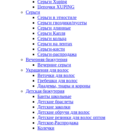
Серьги Xuping
Цепочки XUPING
Серьги
Серьги в этностиле
Серьги гвоздики/пусеты
Серьги длинные
Серьги Капля
Серьги кольца
Серьги на лентах
Серьги-кисти
Серьги-распродажа
Вечерняя бижутерия
Вечерние серьги
Украшения для волос
Веточки для волос
Гребешки для волос
Диадемы, тиары и короны
Детская бижутерия
Банты школьные
Детские браслеты
Детские заколки
Детские обручи для волос
Детские резинки для волос оптом
Детское-Распродажа
Колечки