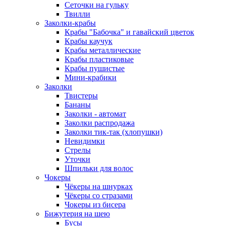
Сеточки на гульку
Твилли
Заколки-крабы
Крабы "Бабочка" и гавайский цветок
Крабы каучук
Крабы металлические
Крабы пластиковые
Крабы пушистые
Мини-крабики
Заколки
Твистеры
Бананы
Заколки - автомат
Заколки распродажа
Заколки тик-так (хлопушки)
Невидимки
Стрелы
Уточки
Шпильки для волос
Чокеры
Чёкеры на шнурках
Чёкеры со стразами
Чокеры из бисера
Бижутерия на шею
Бусы