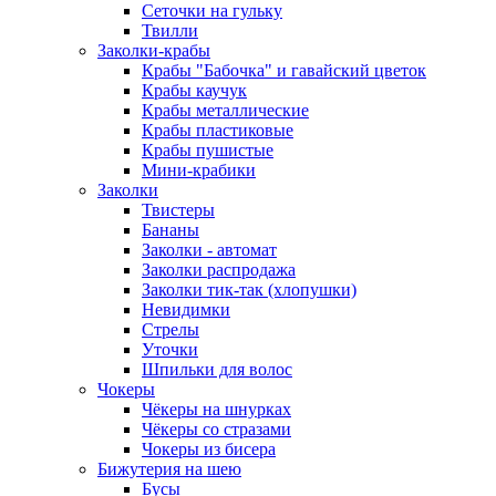
Сеточки на гульку
Твилли
Заколки-крабы
Крабы "Бабочка" и гавайский цветок
Крабы каучук
Крабы металлические
Крабы пластиковые
Крабы пушистые
Мини-крабики
Заколки
Твистеры
Бананы
Заколки - автомат
Заколки распродажа
Заколки тик-так (хлопушки)
Невидимки
Стрелы
Уточки
Шпильки для волос
Чокеры
Чёкеры на шнурках
Чёкеры со стразами
Чокеры из бисера
Бижутерия на шею
Бусы