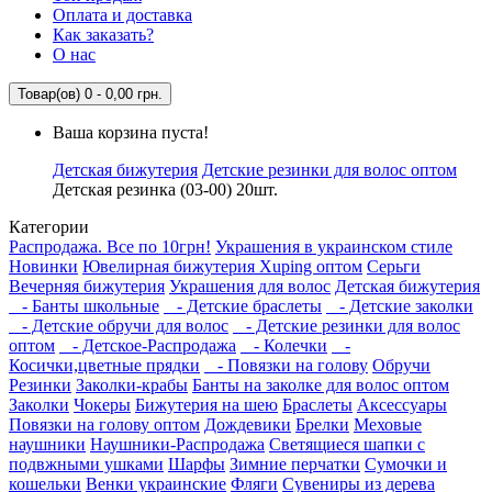
Оплата и доставка
Как заказать?
О нас
Товар(ов) 0 - 0,00 грн.
Ваша корзина пуста!
Детская бижутерия
Детские резинки для волос оптом
Детская резинка (03-00) 20шт.
Категории
Распродажа. Все по 10грн!
Украшения в украинском стиле
Новинки
Ювелирная бижутерия Xuping оптом
Серьги
Вечерняя бижутерия
Украшения для волос
Детская бижутерия
- Банты школьные
- Детские браслеты
- Детские заколки
- Детские обручи для волос
- Детские резинки для волос
оптом
- Детское-Распродажа
- Колечки
-
Косички,цветные прядки
- Повязки на голову
Обручи
Резинки
Заколки-крабы
Банты на заколке для волос оптом
Заколки
Чокеры
Бижутерия на шею
Браслеты
Аксессуары
Повязки на голову оптом
Дождевики
Брелки
Меховые
наушники
Наушники-Распродажа
Светящиеся шапки с
подвжными ушками
Шарфы
Зимние перчатки
Сумочки и
кошельки
Венки украинские
Фляги
Сувениры из дерева