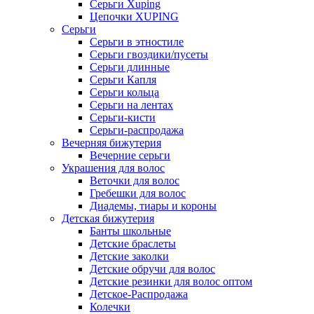
Серьги Xuping
Цепочки XUPING
Серьги
Серьги в этностиле
Серьги гвоздики/пусеты
Серьги длинные
Серьги Капля
Серьги кольца
Серьги на лентах
Серьги-кисти
Серьги-распродажа
Вечерняя бижутерия
Вечерние серьги
Украшения для волос
Веточки для волос
Гребешки для волос
Диадемы, тиары и короны
Детская бижутерия
Банты школьные
Детские браслеты
Детские заколки
Детские обручи для волос
Детские резинки для волос оптом
Детское-Распродажа
Колечки