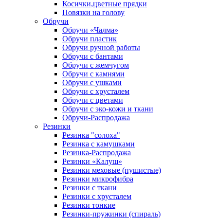
Косички,цветные прядки
Повязки на голову
Обручи
Обручи «Чалма»
Обручи пластик
Обручи ручной работы
Обручи с бантами
Обручи с жемчугом
Обручи с камнями
Обручи с ушками
Обручи с хрусталем
Обручи с цветами
Обручи с эко-кожи и ткани
Обручи-Распродажа
Резинки
Резинка "солоха"
Резинка с камушками
Резинка-Распродажа
Резинки «Калуш»
Резинки меховые (пушистые)
Резинки микрофибра
Резинки с ткани
Резинки с хрусталем
Резинки тонкие
Резинки-пружинки (спираль)