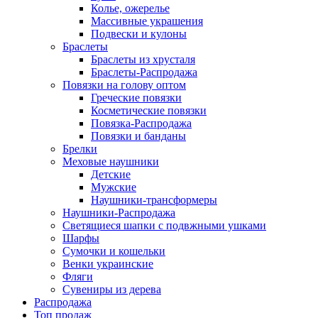
Колье, ожерелье
Массивные украшения
Подвески и кулоны
Браслеты
Браслеты из хрусталя
Браслеты-Распродажа
Повязки на голову оптом
Греческие повязки
Косметические повязки
Повязка-Распродажа
Повязки и банданы
Брелки
Меховые наушники
Детские
Мужские
Наушники-трансформеры
Наушники-Распродажа
Светящиеся шапки с подвжными ушками
Шарфы
Сумочки и кошельки
Венки украинские
Фляги
Сувениры из дерева
Распродажа
Топ продаж