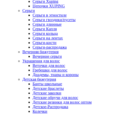
Серьги Xuping
Цепочки XUPING
Серьги
Серьги в этностиле
Серьги гвоздики/пусеты
Серьги длинные
Серьги Капля
Серьги кольца
Серьги на лентах
Серьги-кисти
Серьги-распродажа
Вечерняя бижутерия
Вечерние серьги
Украшения для волос
Веточки для волос
Гребешки для волос
Диадемы, тиары и короны
Детская бижутерия
Банты школьные
Детские браслеты
Детские заколки
Детские обручи для волос
Детские резинки для волос оптом
Детское-Распродажа
Колечки