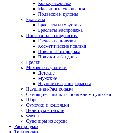
Колье, ожерелье
Массивные украшения
Подвески и кулоны
Браслеты
Браслеты из хрусталя
Браслеты-Распродажа
Повязки на голову оптом
Греческие повязки
Косметические повязки
Повязка-Распродажа
Повязки и банданы
Брелки
Меховые наушники
Детские
Мужские
Наушники-трансформеры
Наушники-Распродажа
Светящиеся шапки с подвжными ушками
Шарфы
Сумочки и кошельки
Венки украинские
Фляги
Сувениры из дерева
Распродажа
Топ продаж