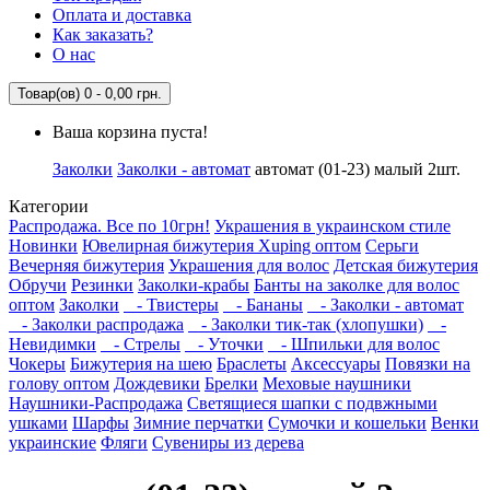
Оплата и доставка
Как заказать?
О нас
Товар(ов) 0 - 0,00 грн.
Ваша корзина пуста!
Заколки
Заколки - автомат
автомат (01-23) малый 2шт.
Категории
Распродажа. Все по 10грн!
Украшения в украинском стиле
Новинки
Ювелирная бижутерия Xuping оптом
Серьги
Вечерняя бижутерия
Украшения для волос
Детская бижутерия
Обручи
Резинки
Заколки-крабы
Банты на заколке для волос
оптом
Заколки
- Твистеры
- Бананы
- Заколки - автомат
- Заколки распродажа
- Заколки тик-так (хлопушки)
-
Невидимки
- Стрелы
- Уточки
- Шпильки для волос
Чокеры
Бижутерия на шею
Браслеты
Аксессуары
Повязки на
голову оптом
Дождевики
Брелки
Меховые наушники
Наушники-Распродажа
Светящиеся шапки с подвжными
ушками
Шарфы
Зимние перчатки
Сумочки и кошельки
Венки
украинские
Фляги
Сувениры из дерева