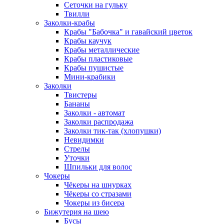
Сеточки на гульку
Твилли
Заколки-крабы
Крабы "Бабочка" и гавайский цветок
Крабы каучук
Крабы металлические
Крабы пластиковые
Крабы пушистые
Мини-крабики
Заколки
Твистеры
Бананы
Заколки - автомат
Заколки распродажа
Заколки тик-так (хлопушки)
Невидимки
Стрелы
Уточки
Шпильки для волос
Чокеры
Чёкеры на шнурках
Чёкеры со стразами
Чокеры из бисера
Бижутерия на шею
Бусы