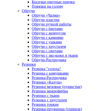
Косички,цветные прядки
Повязки на голову
Обручи
Обручи «Чалма»
Обручи пластик
Обручи ручной работы
Обручи с бантами
Обручи с жемчугом
Обручи с камнями
Обручи с ушками
Обручи с хрусталем
Обручи с цветами
Обручи с эко-кожи и ткани
Обручи-Распродажа
Резинки
Резинка "солоха"
Резинка с камушками
Резинка-Распродажа
Резинки «Калуш»
Резинки меховые (пушистые)
Резинки микрофибра
Резинки с ткани
Резинки с хрусталем
Резинки тонкие
Резинки-пружинки (спираль)