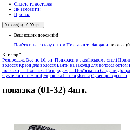
Оплата та доставка
Як замовити?
Про нас
0 товар(ів) - 0,00 грн.
Ваш кошик порожній!
Пов'язки на голову оптом
Пов"язки та бандани
повязка (0
Категорії
Розпродаж. Все по 10грн!
Прикраси в українському стилі
Нови
волосся
Краби для волосся
Банти на заколці для волосся оптом
пов'язки
- Пов"язка-Розпродаж
- Пов"язки та бандани
Дощо
Сумочки та гаманці
Українські вінки
Фляги
Сувеніри з дерева
повязка (01-32) 4шт.