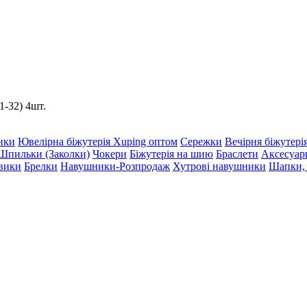
1-32) 4шт.
нки
Ювелірна біжутерія Xuping оптом
Сережки
Вечірня біжутері
Шпильки (Заколки)
Чокери
Біжутерія на шию
Браслети
Аксесуар
вики
Брелки
Навушники-Розпродаж
Хутрові навушники
Шапки, 