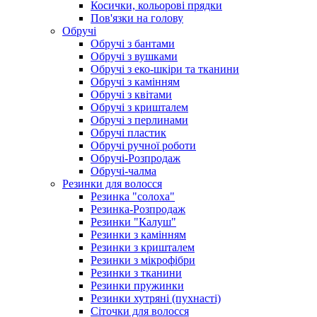
Косички, кольорові прядки
Пов'язки на голову
Обручі
Обручі з бантами
Обручі з вушками
Обручі з еко-шкіри та тканини
Обручі з камінням
Обручі з квітами
Обручі з кришталем
Обручі з перлинами
Обручі пластик
Обручі ручної роботи
Обручі-Розпродаж
Обручі-чалма
Резинки для волосся
Резинка "солоха"
Резинка-Розпродаж
Резинки "Калуш"
Резинки з камінням
Резинки з кришталем
Резинки з мікрофібри
Резинки з тканини
Резинки пружинки
Резинки хутряні (пухнасті)
Сіточки для волосся