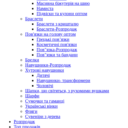
Масивна біжутерія на шию
Намиста
Підвіски та кулони оптом
Браслети
Браслети з кришталю
Браслети-Розпродаж
Пов'язки на голову оптом
Грецькі пов’язки
Косметичні пов'язки
Пов"язка-Розпродаж
Пов"язки та бандани
Брелки
Навушники-Розпродаж
Хутрові навушники
Дитячі
Навушники- трансформери
Чоловічі
Шапки, що світяться, з рухомими вушками
Шарфи
Сумочки та гаманці
Українські вінки
Фляги
Сувеніри з дерева
Розпродаж
Топ продажів