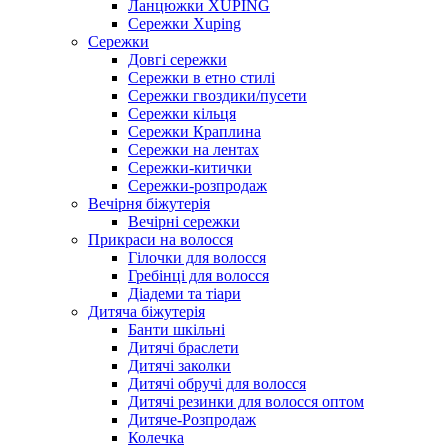
Ланцюжки XUPING
Сережки Xuping
Сережки
Довгі сережки
Сережки в етно стилі
Сережки гвоздики/пусети
Сережки кільця
Сережки Краплина
Сережки на лентах
Сережки-китички
Сережки-розпродаж
Вечірня біжутерія
Вечірні сережки
Прикраси на волосся
Гілочки для волосся
Гребінці для волосся
Діадеми та тіари
Дитяча біжутерія
Банти шкільні
Дитячі браслети
Дитячі заколки
Дитячі обручі для волосся
Дитячі резинки для волосся оптом
Дитяче-Розпродаж
Колечка