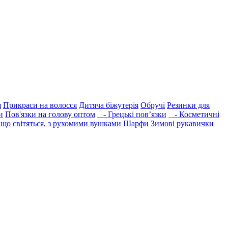
я
Прикраси на волосся
Дитяча біжутерія
Обручі
Резинки для
и
Пов'язки на голову оптом
- Грецькі пов’язки
- Косметичні
що світяться, з рухомими вушками
Шарфи
Зимові рукавички