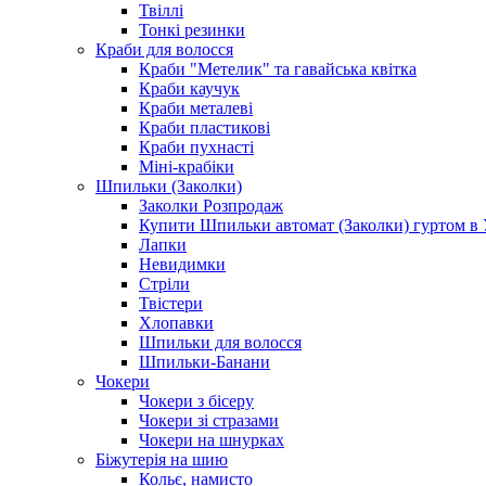
Твіллі
Тонкі резинки
Краби для волосся
Краби "Метелик" та гавайська квітка
Краби каучук
Краби металеві
Краби пластикові
Краби пухнасті
Міні-крабіки
Шпильки (Заколки)
Заколки Розпродаж
Купити Шпильки автомат (Заколки) гуртом в У
Лапки
Невидимки
Стріли
Твістери
Хлопавки
Шпильки для волосся
Шпильки-Банани
Чокери
Чокери з бісеру
Чокери зі стразами
Чокери на шнурках
Біжутерія на шию
Кольє, намисто