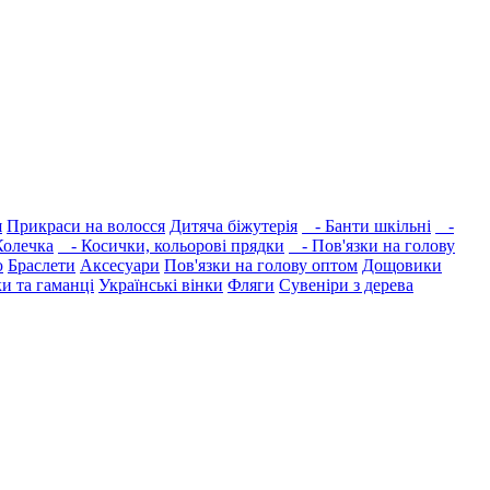
я
Прикраси на волосся
Дитяча біжутерія
- Банти шкільні
-
олечка
- Косички, кольорові прядки
- Пов'язки на голову
ю
Браслети
Аксесуари
Пов'язки на голову оптом
Дощовики
и та гаманці
Українські вінки
Фляги
Сувеніри з дерева