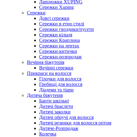
Ланцюжки XUPING
Сережки Xuping
Сережки
Довгі сережки
Сережки в етно стилі
Сережки гвоздики/пусети
Сережки кільця
Сережки Краплина
Сережки на лентах
Сережки-китички
Сережки-розпродаж
Вечірня біжутерія
Вечірні сережки
Прикраси на волосся
Гілочки для волосся
Гребінці для волосся
Діадеми та тіари
Дитяча біжутерія
Банти шкільні
Дитячі браслети
Дитячі заколки
Дитячі обручі для волосся
Дитячі резинки для волосся оптом
Дитяче-Розпродаж
Колечка