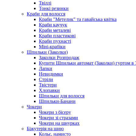
Твіллі
Тонкі резинки
Краби для волосся
Краби "Метелик" та гавайська квітка
Краби каучук
Краби металеві
Краби пластикові
Краби пухнасті
Міні-крабіки
Шпильки (Заколки)
Заколки Розпродаж
Купити Шпильки автомат (Заколки) гуртом в У
Лапки
Невидимки
Стріли
Твістери
Хлопавки
Шпильки для волосся
Шпильки-Банани
Чокери
Чокери з бісеру
Чокери зі стразами
Чокери на шнурках
Біжутерія на шию
Кольє, намисто