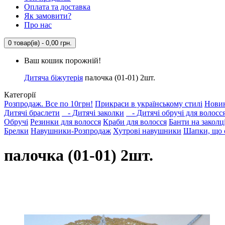
Оплата та доставка
Як замовити?
Про нас
0 товар(ів) - 0,00 грн.
Ваш кошик порожній!
Дитяча біжутерія
палочка (01-01) 2шт.
Категорії
Розпродаж. Все по 10грн!
Прикраси в українському стилі
Нови
Дитячі браслети
- Дитячі заколки
- Дитячі обручі для волосс
Обручі
Резинки для волосся
Краби для волосся
Банти на заколц
Брелки
Навушники-Розпродаж
Хутрові навушники
Шапки, що с
палочка (01-01) 2шт.