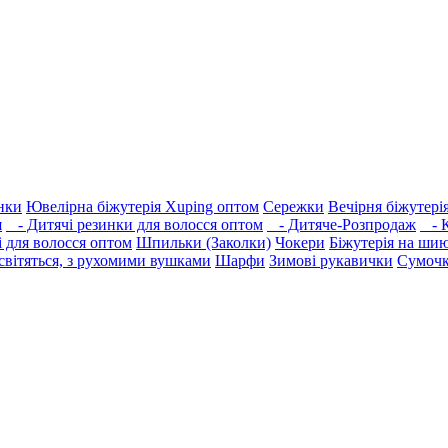
нки
Ювелірна біжутерія Xuping оптом
Сережки
Вечірня біжутері
я
- Дитячі резинки для волосся оптом
- Дитяче-Розпродаж
- К
і для волосся оптом
Шпильки (Заколки)
Чокери
Біжутерія на ши
вітяться, з рухомими вушками
Шарфи
Зимові рукавички
Сумочк