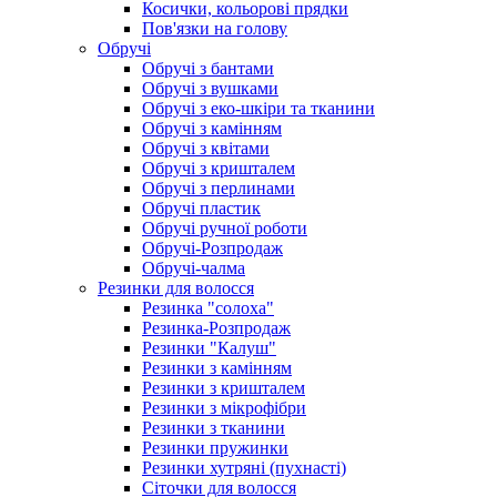
Косички, кольорові прядки
Пов'язки на голову
Обручі
Обручі з бантами
Обручі з вушками
Обручі з еко-шкіри та тканини
Обручі з камінням
Обручі з квітами
Обручі з кришталем
Обручі з перлинами
Обручі пластик
Обручі ручної роботи
Обручі-Розпродаж
Обручі-чалма
Резинки для волосся
Резинка "солоха"
Резинка-Розпродаж
Резинки "Калуш"
Резинки з камінням
Резинки з кришталем
Резинки з мікрофібри
Резинки з тканини
Резинки пружинки
Резинки хутряні (пухнасті)
Сіточки для волосся