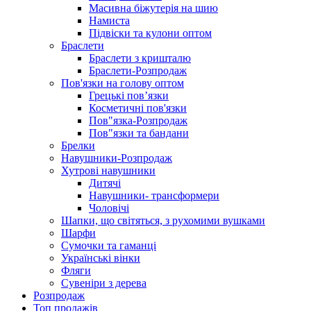
Масивна біжутерія на шию
Намиста
Підвіски та кулони оптом
Браслети
Браслети з кришталю
Браслети-Розпродаж
Пов'язки на голову оптом
Грецькі пов’язки
Косметичні пов'язки
Пов"язка-Розпродаж
Пов"язки та бандани
Брелки
Навушники-Розпродаж
Хутрові навушники
Дитячі
Навушники- трансформери
Чоловічі
Шапки, що світяться, з рухомими вушками
Шарфи
Сумочки та гаманці
Українські вінки
Фляги
Сувеніри з дерева
Розпродаж
Топ продажів