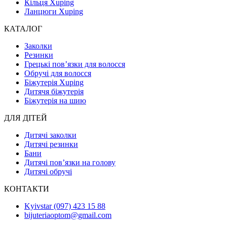
Кільця Xuping
Ланцюги Xuping
КАТАЛОГ
Заколки
Резинки
Грецькі пов’язки для волосся
Обручі для волосся
Біжутерія Xuping
Дитячя біжутерія
Біжутерія на шию
ДЛЯ ДІТЕЙ
Дитячі заколки
Дитячі резинки
Бани
Дитячі пов’язки на голову
Дитячі обручі
КОНТАКТИ
Kyivstar (097) 423 15 88
bijuteriaoptom@gmail.com