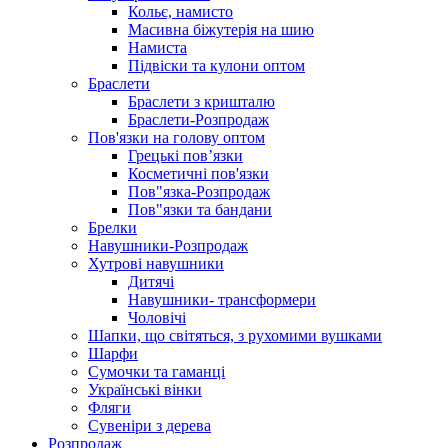
Кольє, намисто
Масивна біжутерія на шию
Намиста
Підвіски та кулони оптом
Браслети
Браслети з кришталю
Браслети-Розпродаж
Пов'язки на голову оптом
Грецькі пов’язки
Косметичні пов'язки
Пов"язка-Розпродаж
Пов"язки та бандани
Брелки
Навушники-Розпродаж
Хутрові навушники
Дитячі
Навушники- трансформери
Чоловічі
Шапки, що світяться, з рухомими вушками
Шарфи
Сумочки та гаманці
Українські вінки
Фляги
Сувеніри з дерева
Розпродаж