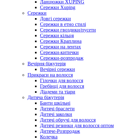
Ланцюжки XUPING
Сережки Xuping
Сережки
Довгі сережки
Сережки в етно стилі
Сережки гвоздики/пусети
Сережки кільця
Сережки Краплина
Сережки на лентах
Сережки-китички
Сережки-розпродаж
Вечірня біжутерія
Вечірні сережки
Прикраси на волосся
Гілочки для волосся
Гребінці для волосся
Діадеми та тіари
Дитяча біжутерія
Банти шкільні
Дитячі браслети
Дитячі заколки
Дитячі обручі для волосся
Дитячі резинки для волосся оптом
Дитяче-Розпродаж
Колечка