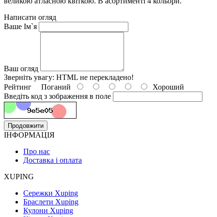
великою атласною квіткою. В асортименті 4 кольори.
Написати огляд
Ваше Ім`я
Ваш огляд
Зверніть увагу:
HTML не перекладено!
Рейтинг
Поганий
Хороший
Введіть код з зображення в поле
Продовжити
ІНФОРМАЦІЯ
Про нас
Доставка і оплата
XUPING
Сережки Xuping
Браслети Xuping
Кулони Xuping