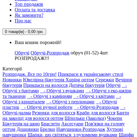
Топ продажів
Оплата та доставка
Як замовити?
Про нас
0 товар(ів) - 0,00 грн.
Ваш кошик порожній!
Обручі
Обручі-Розпродаж
обруч (01-52) 4шт
РОЗПРОДАЖ!!!
Категорії
Розпродаж. Все по 10грн!
Прикраси в українському стилі
Новинки
Ювелірна біжутерія Xuping оптом
Сережки
Вечірня
біжутерія
Прикраси на волосся
Дитяча біжутерія
Обручі
-
Обручі з бантами
- Обручі з вушками
- Обручі з еко-шкіри
та тканини
- Обручі з камінням
- Обручі з квітами
-
Обручі з кришталем
- Обручі з перлинами
- Обручі
пластик
- Обручі ручної роботи
- Обручі-Розпродаж
-
Обручі-чалма
Резинки для волосся
Краби для волосся
Банти
на заколці для волосся оптом
Шпильки (Заколки)
Чокери
Біжутерія на шию
Браслети
Аксесуари
Пов'язки на голову
оптом
Дощовики
Брелки
Навушники-Розпродаж
Хутрові
навушники
Шапки, що світяться, з рухомими вушками
Шарфи