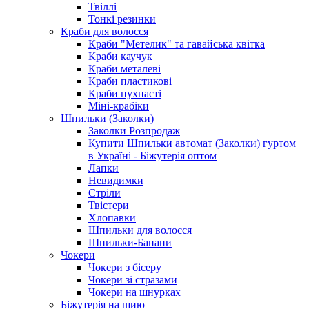
Твіллі
Тонкі резинки
Краби для волосся
Краби "Метелик" та гавайська квітка
Краби каучук
Краби металеві
Краби пластикові
Краби пухнасті
Міні-крабіки
Шпильки (Заколки)
Заколки Розпродаж
Купити Шпильки автомат (Заколки) гуртом
в Україні - Біжутерія оптом
Лапки
Невидимки
Стріли
Твістери
Хлопавки
Шпильки для волосся
Шпильки-Банани
Чокери
Чокери з бісеру
Чокери зі стразами
Чокери на шнурках
Біжутерія на шию