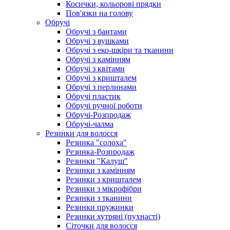
Косички, кольорові прядки
Пов'язки на голову
Обручі
Обручі з бантами
Обручі з вушками
Обручі з еко-шкіри та тканини
Обручі з камінням
Обручі з квітами
Обручі з кришталем
Обручі з перлинами
Обручі пластик
Обручі ручної роботи
Обручі-Розпродаж
Обручі-чалма
Резинки для волосся
Резинка "солоха"
Резинка-Розпродаж
Резинки "Калуш"
Резинки з камінням
Резинки з кришталем
Резинки з мікрофібри
Резинки з тканини
Резинки пружинки
Резинки хутряні (пухнасті)
Сіточки для волосся