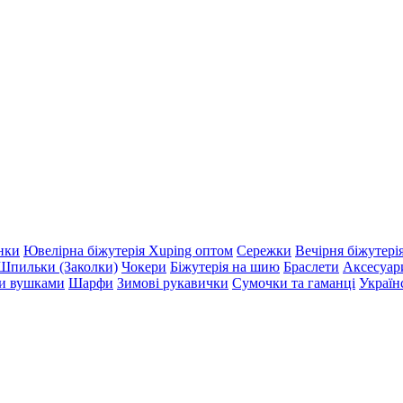
нки
Ювелірна біжутерія Xuping оптом
Сережки
Вечірня біжутері
Шпильки (Заколки)
Чокери
Біжутерія на шию
Браслети
Аксесуар
ми вушками
Шарфи
Зимові рукавички
Сумочки та гаманці
Україн