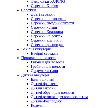
Ланцюжки XUPING
Сережки Xuping
Сережки
Довгі сережки
Сережки в етно стилі
Сережки гвоздики/пусети
Сережки кільця
Сережки Краплина
Сережки на лентах
Сережки-китички
Сережки-розпродаж
Вечірня біжутерія
Вечірні сережки
Прикраси на волосся
Гілочки для волосся
Гребінці для волосся
Діадеми та тіари
Дитяча біжутерія
Банти шкільні
Дитячі браслети
Дитячі заколки
Дитячі обручі для волосся
Дитячі резинки для волосся оптом
Дитяче-Розпродаж
Колечка