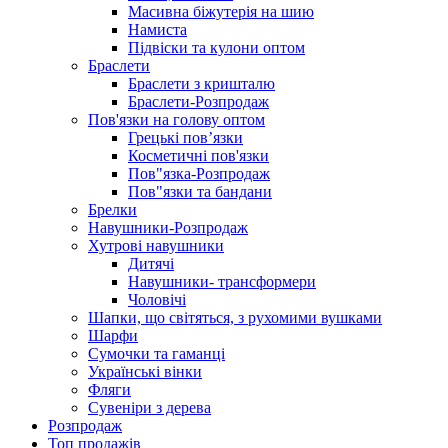
Масивна біжутерія на шию
Намиста
Підвіски та кулони оптом
Браслети
Браслети з кришталю
Браслети-Розпродаж
Пов'язки на голову оптом
Грецькі пов’язки
Косметичні пов'язки
Пов"язка-Розпродаж
Пов"язки та бандани
Брелки
Навушники-Розпродаж
Хутрові навушники
Дитячі
Навушники- трансформери
Чоловічі
Шапки, що світяться, з рухомими вушками
Шарфи
Сумочки та гаманці
Українські вінки
Фляги
Сувеніри з дерева
Розпродаж
Топ продажів