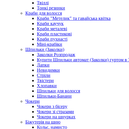
Твіллі
Тонкі резинки
Краби для волосся
Краби "Метелик" та гавайська квітка
Краби каучук
Краби металеві
Краби пластикові
Краби пухнасті
Міні-крабіки
Шпильки (Заколки)
Заколки Розпродаж
Купити Шпильки автомат (Заколки) гуртом в У
Лапки
Невидимки
Стріли
Твістери
Хлопавки
Шпильки для волосся
Шпильки-Банани
Чокери
Чокери з бісеру
Чокери зі стразами
Чокери на шнурках
Біжутерія на шию
Кольє, намисто