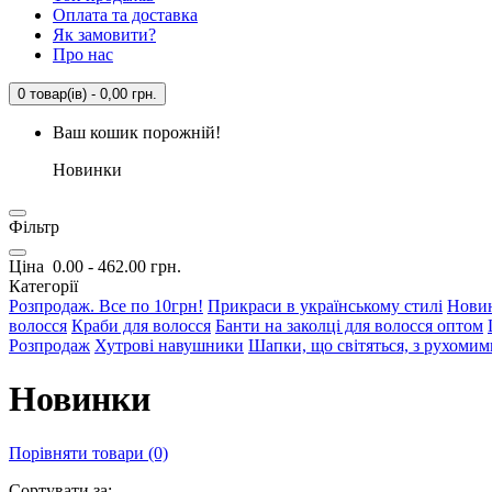
Оплата та доставка
Як замовити?
Про нас
0 товар(ів) - 0,00 грн.
Ваш кошик порожній!
Новинки
Фільтр
Ціна
0.00
-
462.00
грн.
Категорії
Розпродаж. Все по 10грн!
Прикраси в українському стилі
Нови
волосся
Краби для волосся
Банти на заколці для волосся оптом
Розпродаж
Хутрові навушники
Шапки, що світяться, з рухоми
Новинки
Порівняти товари (0)
Сортувати за: