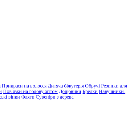
я
Прикраси на волосся
Дитяча біжутерія
Обручі
Резинки для
и
Пов'язки на голову оптом
Дощовики
Брелки
Навушники-
ські вінки
Фляги
Сувеніри з дерева