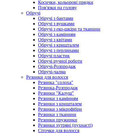
Косички, кольорові прядки
Пов'язки на голову
Обручі
Обручі з бантами
Обручі з вушками
Обручі з еко-шкіри та тканини
Обручі з камінням
Обручі з квітами
Обручі з кришталем
Обручі з перлинами
Обручі пластик
Обручі ручної роботи
Обручі-Розпродаж
Обручі-чалма
Резинки для волосся
Резинка "солоха"
Резинка-Розпродаж
Резинки "Калуш"
Резинки з камінням
Резинки з кришталем
Резинки з мікрофібри
Резинки з тканини
Резинки пружинки
Резинки хутряні (пухнасті)
Сіточки для волосся