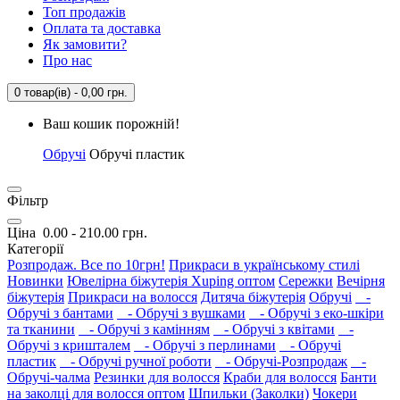
Топ продажів
Оплата та доставка
Як замовити?
Про нас
0 товар(ів) - 0,00 грн.
Ваш кошик порожній!
Обручі
Обручі пластик
Фільтр
Ціна
0.00
-
210.00
грн.
Категорії
Розпродаж. Все по 10грн!
Прикраси в українському стилі
Новинки
Ювелірна біжутерія Xuping оптом
Сережки
Вечірня
біжутерія
Прикраси на волосся
Дитяча біжутерія
Обручі
-
Обручі з бантами
- Обручі з вушками
- Обручі з еко-шкіри
та тканини
- Обручі з камінням
- Обручі з квітами
-
Обручі з кришталем
- Обручі з перлинами
- Обручі
пластик
- Обручі ручної роботи
- Обручі-Розпродаж
-
Обручі-чалма
Резинки для волосся
Краби для волосся
Банти
на заколці для волосся оптом
Шпильки (Заколки)
Чокери