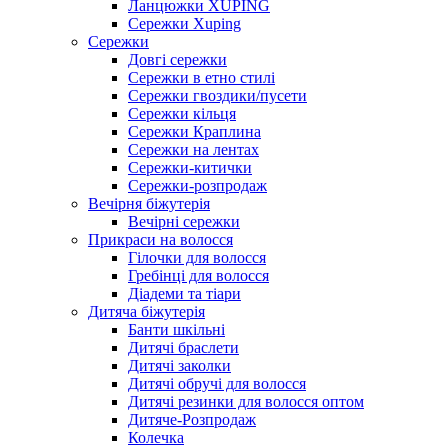
Ланцюжки XUPING
Сережки Xuping
Сережки
Довгі сережки
Сережки в етно стилі
Сережки гвоздики/пусети
Сережки кільця
Сережки Краплина
Сережки на лентах
Сережки-китички
Сережки-розпродаж
Вечірня біжутерія
Вечірні сережки
Прикраси на волосся
Гілочки для волосся
Гребінці для волосся
Діадеми та тіари
Дитяча біжутерія
Банти шкільні
Дитячі браслети
Дитячі заколки
Дитячі обручі для волосся
Дитячі резинки для волосся оптом
Дитяче-Розпродаж
Колечка