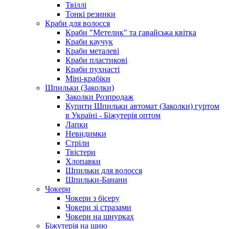
Твіллі
Тонкі резинки
Краби для волосся
Краби "Метелик" та гавайська квітка
Краби каучук
Краби металеві
Краби пластикові
Краби пухнасті
Міні-крабіки
Шпильки (Заколки)
Заколки Розпродаж
Купити Шпильки автомат (Заколки) гуртом
в Україні - Біжутерія оптом
Лапки
Невидимки
Стріли
Твістери
Хлопавки
Шпильки для волосся
Шпильки-Банани
Чокери
Чокери з бісеру
Чокери зі стразами
Чокери на шнурках
Біжутерія на шию