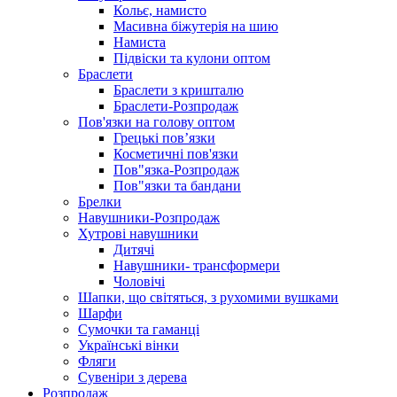
Кольє, намисто
Масивна біжутерія на шию
Намиста
Підвіски та кулони оптом
Браслети
Браслети з кришталю
Браслети-Розпродаж
Пов'язки на голову оптом
Грецькі пов’язки
Косметичні пов'язки
Пов"язка-Розпродаж
Пов"язки та бандани
Брелки
Навушники-Розпродаж
Хутрові навушники
Дитячі
Навушники- трансформери
Чоловічі
Шапки, що світяться, з рухомими вушками
Шарфи
Сумочки та гаманці
Українські вінки
Фляги
Сувеніри з дерева
Розпродаж