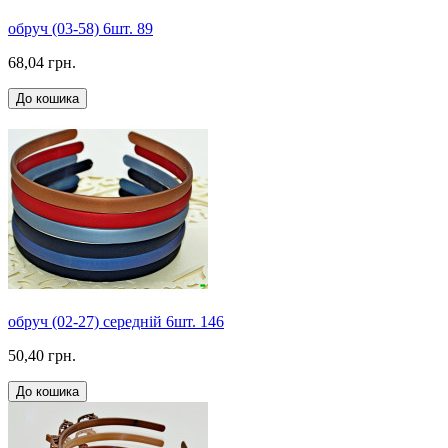
обруч (03-58) 6шт. 89
68,04 грн.
До кошика
обруч (02-27) середній 6шт. 146
50,40 грн.
До кошика