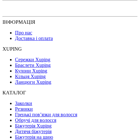
ІНФОРМАЦІЯ
Про нас
Доставка і оплата
XUPING
Сережки Xuping
Браслети Xuping
Кулони Xuping
Кільця Xuping
Ланцюги Xuping
КАТАЛОГ
Заколки
Резинки
Грецькі пов’язки для волосся
Обручі для волосся
Біжутерія Xuping
Дитячя біжутерія
Біжутерія на шию