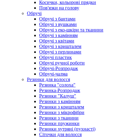
Косички, кольорові прядки
Пов'язки на голову
Обручі
Обручі з бантами
Обручі з вушками
Обручі з еко-шкіри та тканини
Обручі з камінням
Обручі з квітами
Обручі з кришталем
Обручі з перлинами
Обручі пластик
Обручі ручної роботи
Обручі-Розпродаж
Обручі-чалма
Резинки для волосся
Резинка "солоха"
Резинка-Розпродаж
Резинки "Калуш"
Резинки з камінням
Резинки з кришталем
Резинки з мікрофібри
Резинки з тканини
Резинки пружинки
Резинки хутряні (пухнасті)
Сіточки для волосся