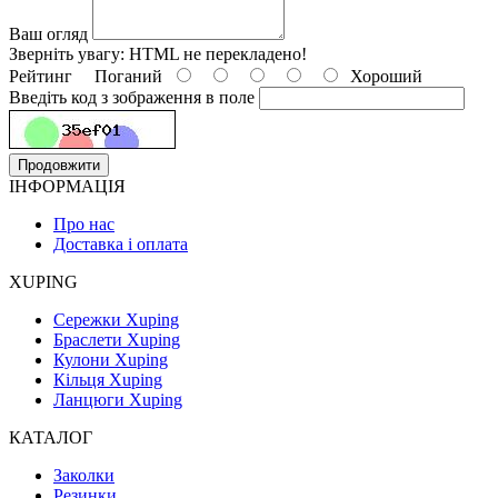
Ваш огляд
Зверніть увагу:
HTML не перекладено!
Рейтинг
Поганий
Хороший
Введіть код з зображення в поле
Продовжити
ІНФОРМАЦІЯ
Про нас
Доставка і оплата
XUPING
Сережки Xuping
Браслети Xuping
Кулони Xuping
Кільця Xuping
Ланцюги Xuping
КАТАЛОГ
Заколки
Резинки