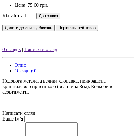
Цена:
75,60 грн.
Кількість
До кошика
Додати до списку бажань
Порівняти цей товар
0 оглядів
|
Написати огляд
Опис
Огляди (0)
Недорога металева велика хлопавка, прикрашена
кришталевою присипкою (величина 8см). Кольори в
асортименті.
Написати огляд
Ваше Ім`я