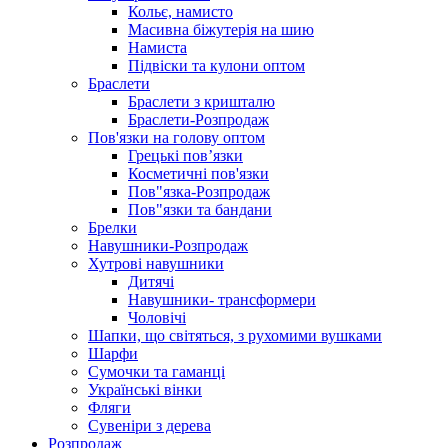
Кольє, намисто
Масивна біжутерія на шию
Намиста
Підвіски та кулони оптом
Браслети
Браслети з кришталю
Браслети-Розпродаж
Пов'язки на голову оптом
Грецькі пов’язки
Косметичні пов'язки
Пов"язка-Розпродаж
Пов"язки та бандани
Брелки
Навушники-Розпродаж
Хутрові навушники
Дитячі
Навушники- трансформери
Чоловічі
Шапки, що світяться, з рухомими вушками
Шарфи
Сумочки та гаманці
Українські вінки
Фляги
Сувеніри з дерева
Розпродаж