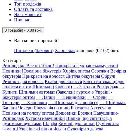
Топ продажів
Оплата та доставка
Як замовити?
Про нас
0 товар(ів) - 0,00 грн.
Ваш кошик порожній!
Шпильки (Заколки)
Хлопавки
хлопавка (02-02) 6шт.
Категорії
Розпродаж. Все по 10грн!
Прикраси в українському стилі
Новинки
Ювелірна біжутерія Xuping оптом
Сережки
Вечірня
біжутерія
Прикраси на волосся
Дитяча біжутерія
Обручі
Резинки для волосся
Краби для волосся
Банти на заколці для
волосся оптом
Шпильки (Заколки)
- Заколки Розпродаж
-
Купити Шпильки автомат (Заколки) гуртом в Україні -
Біжутерія оптом
- Лапки
- Невидимки
- Стріли
-
Твістери
- Хлопавки
- Шпильки для волосся
- Шпильки-
Банани
Чокери
Біжутерія на шию
Браслети
Аксесуари
Пов'язки на голову оптом
Дощовики
Брелки
Навушники-
Розпродаж
Хутрові навушники
Шапки, що світяться, з
рухомими вушками
Шарфи
Зимові рукавички
Сумочки та
гаманці
Українські вінки
Фляги
Сувеніри з дерева