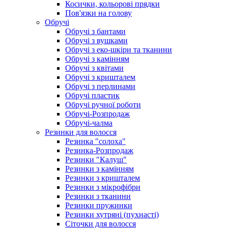
Косички, кольорові прядки
Пов'язки на голову
Обручі
Обручі з бантами
Обручі з вушками
Обручі з еко-шкіри та тканини
Обручі з камінням
Обручі з квітами
Обручі з кришталем
Обручі з перлинами
Обручі пластик
Обручі ручної роботи
Обручі-Розпродаж
Обручі-чалма
Резинки для волосся
Резинка "солоха"
Резинка-Розпродаж
Резинки "Калуш"
Резинки з камінням
Резинки з кришталем
Резинки з мікрофібри
Резинки з тканини
Резинки пружинки
Резинки хутряні (пухнасті)
Сіточки для волосся