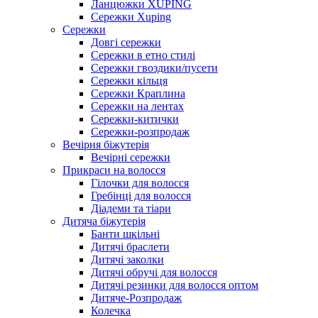
Ланцюжки XUPING
Сережки Xuping
Сережки
Довгі сережки
Сережки в етно стилі
Сережки гвоздики/пусети
Сережки кільця
Сережки Краплина
Сережки на лентах
Сережки-китички
Сережки-розпродаж
Вечірня біжутерія
Вечірні сережки
Прикраси на волосся
Гілочки для волосся
Гребінці для волосся
Діадеми та тіари
Дитяча біжутерія
Банти шкільні
Дитячі браслети
Дитячі заколки
Дитячі обручі для волосся
Дитячі резинки для волосся оптом
Дитяче-Розпродаж
Колечка