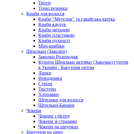
Твіллі
Тонкі резинки
Краби для волосся
Краби "Метелик" та гавайська квітка
Краби каучук
Краби металеві
Краби пластикові
Краби пухнасті
Міні-крабіки
Шпильки (Заколки)
Заколки Розпродаж
Купити Шпильки автомат (Заколки) гуртом
в Україні - Біжутерія оптом
Лапки
Невидимки
Стріли
Твістери
Хлопавки
Шпильки для волосся
Шпильки-Банани
Чокери
Чокери з бісеру
Чокери зі стразами
Чокери на шнурках
Біжутерія на шию