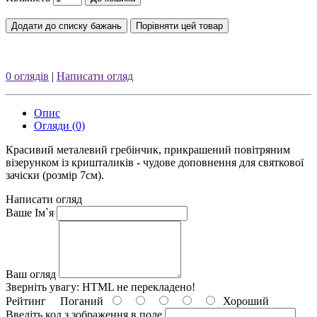
Додати до списку бажань
Порівняти цей товар
0 оглядів
|
Написати огляд
Опис
Огляди (0)
Красивий металевий гребінчик, прикрашений повітряним
візерунком із кришталиків - чудове доповнення для святкової
зачіски (розмір 7см).
Написати огляд
Ваше Ім`я
Ваш огляд
Зверніть увагу:
HTML не перекладено!
Рейтинг
Поганий
Хороший
Введіть код з зображення в поле