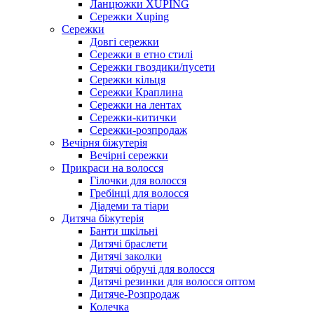
Ланцюжки XUPING
Сережки Xuping
Сережки
Довгі сережки
Сережки в етно стилі
Сережки гвоздики/пусети
Сережки кільця
Сережки Краплина
Сережки на лентах
Сережки-китички
Сережки-розпродаж
Вечірня біжутерія
Вечірні сережки
Прикраси на волосся
Гілочки для волосся
Гребінці для волосся
Діадеми та тіари
Дитяча біжутерія
Банти шкільні
Дитячі браслети
Дитячі заколки
Дитячі обручі для волосся
Дитячі резинки для волосся оптом
Дитяче-Розпродаж
Колечка