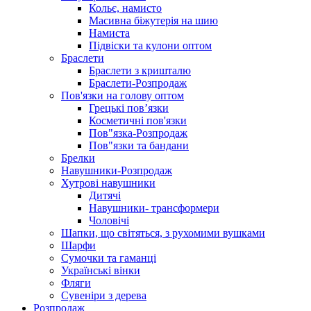
Кольє, намисто
Масивна біжутерія на шию
Намиста
Підвіски та кулони оптом
Браслети
Браслети з кришталю
Браслети-Розпродаж
Пов'язки на голову оптом
Грецькі пов’язки
Косметичні пов'язки
Пов"язка-Розпродаж
Пов"язки та бандани
Брелки
Навушники-Розпродаж
Хутрові навушники
Дитячі
Навушники- трансформери
Чоловічі
Шапки, що світяться, з рухомими вушками
Шарфи
Сумочки та гаманці
Українські вінки
Фляги
Сувеніри з дерева
Розпродаж