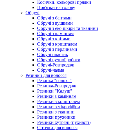
Косички, кольорові прядки
Пов'язки на голову
Обручі
Обручі з бантами
Обручі з вушками
Обручі з еко-шкіри та тканини
Обручі з камінням
Обручі з квітами
Обручі з кришталем
Обручі з перлинами
Обручі пластик
Обручі ручної роботи
Обручі-Розпродаж
Обручі-чалма
Резинки для волосся
Резинка "солоха"
Резинка-Розпродаж
Резинки "Калуш"
Резинки з камінням
Резинки з кришталем
Резинки з мікрофібри
Резинки з тканини
Резинки пружинки
Резинки хутряні (пухнасті)
Сіточки для волосся