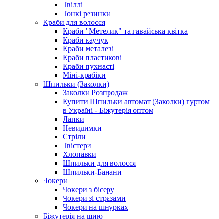
Твіллі
Тонкі резинки
Краби для волосся
Краби "Метелик" та гавайська квітка
Краби каучук
Краби металеві
Краби пластикові
Краби пухнасті
Міні-крабіки
Шпильки (Заколки)
Заколки Розпродаж
Купити Шпильки автомат (Заколки) гуртом
в Україні - Біжутерія оптом
Лапки
Невидимки
Стріли
Твістери
Хлопавки
Шпильки для волосся
Шпильки-Банани
Чокери
Чокери з бісеру
Чокери зі стразами
Чокери на шнурках
Біжутерія на шию