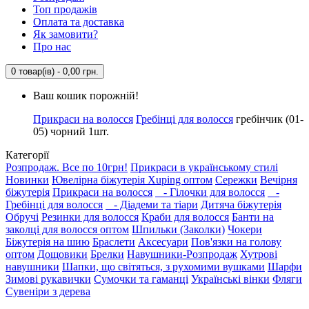
Топ продажів
Оплата та доставка
Як замовити?
Про нас
0 товар(ів) - 0,00 грн.
Ваш кошик порожній!
Прикраси на волосся
Гребінці для волосся
гребінчик (01-
05) чорний 1шт.
Категорії
Розпродаж. Все по 10грн!
Прикраси в українському стилі
Новинки
Ювелірна біжутерія Xuping оптом
Сережки
Вечірня
біжутерія
Прикраси на волосся
- Гілочки для волосся
-
Гребінці для волосся
- Діадеми та тіари
Дитяча біжутерія
Обручі
Резинки для волосся
Краби для волосся
Банти на
заколці для волосся оптом
Шпильки (Заколки)
Чокери
Біжутерія на шию
Браслети
Аксесуари
Пов'язки на голову
оптом
Дощовики
Брелки
Навушники-Розпродаж
Хутрові
навушники
Шапки, що світяться, з рухомими вушками
Шарфи
Зимові рукавички
Сумочки та гаманці
Українські вінки
Фляги
Сувеніри з дерева