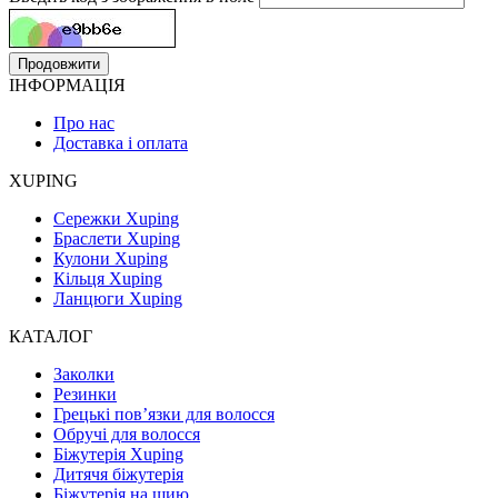
Продовжити
ІНФОРМАЦІЯ
Про нас
Доставка і оплата
XUPING
Сережки Xuping
Браслети Xuping
Кулони Xuping
Кільця Xuping
Ланцюги Xuping
КАТАЛОГ
Заколки
Резинки
Грецькі пов’язки для волосся
Обручі для волосся
Біжутерія Xuping
Дитячя біжутерія
Біжутерія на шию