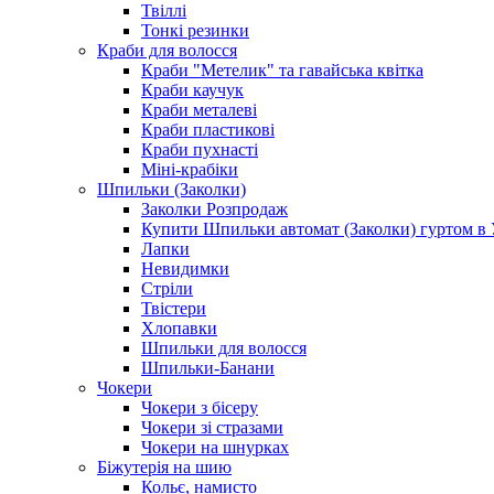
Твіллі
Тонкі резинки
Краби для волосся
Краби "Метелик" та гавайська квітка
Краби каучук
Краби металеві
Краби пластикові
Краби пухнасті
Міні-крабіки
Шпильки (Заколки)
Заколки Розпродаж
Купити Шпильки автомат (Заколки) гуртом в У
Лапки
Невидимки
Стріли
Твістери
Хлопавки
Шпильки для волосся
Шпильки-Банани
Чокери
Чокери з бісеру
Чокери зі стразами
Чокери на шнурках
Біжутерія на шию
Кольє, намисто