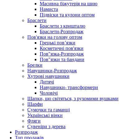
Масивна біжутерія на шию
Намиста
Підвіски та кулони оптом
Браслети
Браслети з кришталю
Браслети-Розпродаж
Пов'язки на голову оптом
Грецькі пов’язки
Косметичні пов'язки
Пов"язка-Розпродаж
Пов"язки та бандани
Брелки
Навушники-Розпродаж
Хутрові навушники
Дитячі
Навушники- трансформери
Чоловічі
Шапки, що світяться, з рухомими вушками
Шарфи
Сумочки та гаманці
Українські вінки
Фляги
Сувеніри з дерева
Розпродаж
Топ продажів