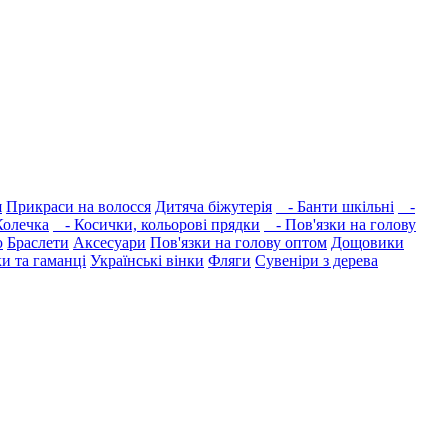
я
Прикраси на волосся
Дитяча біжутерія
- Банти шкільні
-
олечка
- Косички, кольорові прядки
- Пов'язки на голову
ю
Браслети
Аксесуари
Пов'язки на голову оптом
Дощовики
и та гаманці
Українські вінки
Фляги
Сувеніри з дерева