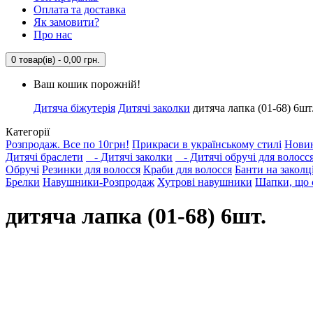
Оплата та доставка
Як замовити?
Про нас
0 товар(ів) - 0,00 грн.
Ваш кошик порожній!
Дитяча біжутерія
Дитячі заколки
дитяча лапка (01-68) 6шт
Категорії
Розпродаж. Все по 10грн!
Прикраси в українському стилі
Нови
Дитячі браслети
- Дитячі заколки
- Дитячі обручі для волосс
Обручі
Резинки для волосся
Краби для волосся
Банти на заколц
Брелки
Навушники-Розпродаж
Хутрові навушники
Шапки, що с
дитяча лапка (01-68) 6шт.