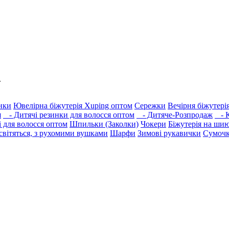
.
нки
Ювелірна біжутерія Xuping оптом
Сережки
Вечірня біжутері
я
- Дитячі резинки для волосся оптом
- Дитяче-Розпродаж
- К
і для волосся оптом
Шпильки (Заколки)
Чокери
Біжутерія на ши
вітяться, з рухомими вушками
Шарфи
Зимові рукавички
Сумочк