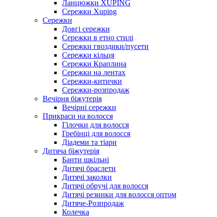
Ланцюжки XUPING
Сережки Xuping
Сережки
Довгі сережки
Сережки в етно стилі
Сережки гвоздики/пусети
Сережки кільця
Сережки Краплина
Сережки на лентах
Сережки-китички
Сережки-розпродаж
Вечірня біжутерія
Вечірні сережки
Прикраси на волосся
Гілочки для волосся
Гребінці для волосся
Діадеми та тіари
Дитяча біжутерія
Банти шкільні
Дитячі браслети
Дитячі заколки
Дитячі обручі для волосся
Дитячі резинки для волосся оптом
Дитяче-Розпродаж
Колечка