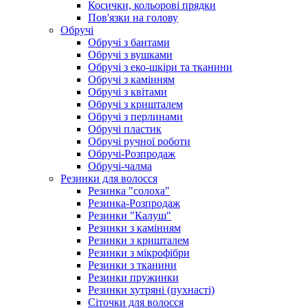
Косички, кольорові прядки
Пов'язки на голову
Обручі
Обручі з бантами
Обручі з вушками
Обручі з еко-шкіри та тканини
Обручі з камінням
Обручі з квітами
Обручі з кришталем
Обручі з перлинами
Обручі пластик
Обручі ручної роботи
Обручі-Розпродаж
Обручі-чалма
Резинки для волосся
Резинка "солоха"
Резинка-Розпродаж
Резинки "Калуш"
Резинки з камінням
Резинки з кришталем
Резинки з мікрофібри
Резинки з тканини
Резинки пружинки
Резинки хутряні (пухнасті)
Сіточки для волосся