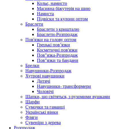
Кольє, намисто
Масивна біжутерія на шию
Намиста
Підвіски та кулони оптом
Браслети
Браслети з кришталю
Браслети-Розпродаж
Пов'язки на голову оптом
Грецькі пов’язки
Косметичні пов'язки
Пов"язка-Розпродаж
Пов"язки та бандани
Брелки
Навушники-Розпродаж
Хутрові навушники
Дитячі
Навушники- трансформери
Чоловічі
Шапки, що світяться, з рухомими вушками
Шарфи
Сумочки та гаманці
Українські вінки
Фляги
Сувеніри з дерева
Розпродаж