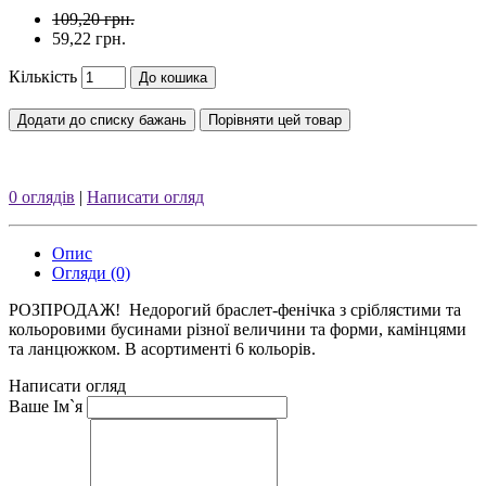
109,20 грн.
59,22 грн.
Кількість
До кошика
Додати до списку бажань
Порівняти цей товар
0 оглядів
|
Написати огляд
Опис
Огляди (0)
РОЗПРОДАЖ! Недорогий браслет-фенічка з сріблястими та
кольоровими бусинами різної величини та форми, камінцями
та ланцюжком. В асортименті 6 кольорів.
Написати огляд
Ваше Ім`я