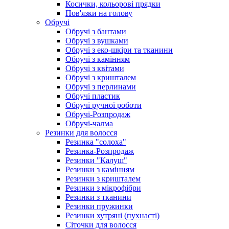
Косички, кольорові прядки
Пов'язки на голову
Обручі
Обручі з бантами
Обручі з вушками
Обручі з еко-шкіри та тканини
Обручі з камінням
Обручі з квітами
Обручі з кришталем
Обручі з перлинами
Обручі пластик
Обручі ручної роботи
Обручі-Розпродаж
Обручі-чалма
Резинки для волосся
Резинка "солоха"
Резинка-Розпродаж
Резинки "Калуш"
Резинки з камінням
Резинки з кришталем
Резинки з мікрофібри
Резинки з тканини
Резинки пружинки
Резинки хутряні (пухнасті)
Сіточки для волосся