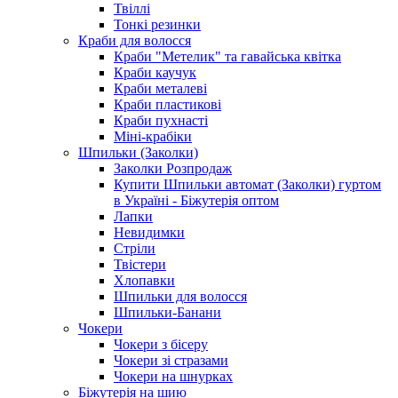
Твіллі
Тонкі резинки
Краби для волосся
Краби "Метелик" та гавайська квітка
Краби каучук
Краби металеві
Краби пластикові
Краби пухнасті
Міні-крабіки
Шпильки (Заколки)
Заколки Розпродаж
Купити Шпильки автомат (Заколки) гуртом
в Україні - Біжутерія оптом
Лапки
Невидимки
Стріли
Твістери
Хлопавки
Шпильки для волосся
Шпильки-Банани
Чокери
Чокери з бісеру
Чокери зі стразами
Чокери на шнурках
Біжутерія на шию