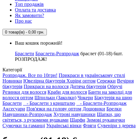
Топ продажів
Оплата та доставка
Як замовити?
Про нас
0 товар(ів) - 0,00 грн.
Ваш кошик порожній!
Браслети
Браслети-Розпродаж
браслет (01-18) 6шт.
РОЗПРОДАЖ!
Категорії
Розпродаж. Все по 10грн!
Прикраси в українському стилі
Новинки
Ювелірна біжутерія Xuping оптом
Сережки
Вечірня
біжутерія
Прикраси на волосся
Дитяча біжутерія
Обручі
Резинки для волосся
Краби для волосся
Банти на заколці для
волосся оптом
Шпильки (Заколки)
Чокери
Біжутерія на шию
Браслети
- Браслети з кришталю
- Браслети-Розпродаж
Аксесуари
Пов'язки на голову оптом
Дощовики
Брелки
Навушники-Розпродаж
Хутрові навушники
Шапки, що
світяться, з рухомими вушками
Шарфи
Зимові рукавички
Сумочки та гаманці
Українські вінки
Фляги
Сувеніри з дерева