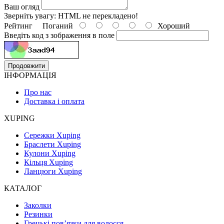
Ваш огляд
Зверніть увагу:
HTML не перекладено!
Рейтинг
Поганий
Хороший
Введіть код з зображення в поле
Продовжити
ІНФОРМАЦІЯ
Про нас
Доставка і оплата
XUPING
Сережки Xuping
Браслети Xuping
Кулони Xuping
Кільця Xuping
Ланцюги Xuping
КАТАЛОГ
Заколки
Резинки
Грецькі пов’язки для волосся