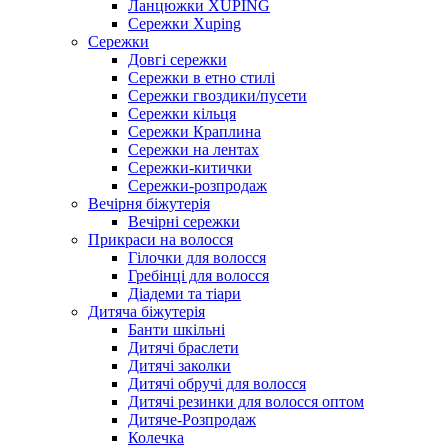
Ланцюжки XUPING
Сережки Xuping
Сережки
Довгі сережки
Сережки в етно стилі
Сережки гвоздики/пусети
Сережки кільця
Сережки Краплина
Сережки на лентах
Сережки-китички
Сережки-розпродаж
Вечірня біжутерія
Вечірні сережки
Прикраси на волосся
Гілочки для волосся
Гребінці для волосся
Діадеми та тіари
Дитяча біжутерія
Банти шкільні
Дитячі браслети
Дитячі заколки
Дитячі обручі для волосся
Дитячі резинки для волосся оптом
Дитяче-Розпродаж
Колечка