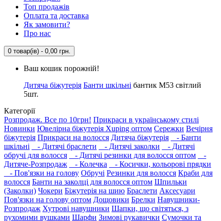
Топ продажів
Оплата та доставка
Як замовити?
Про нас
0 товар(ів) - 0,00 грн.
Ваш кошик порожній!
Дитяча біжутерія
Банти шкільні
бантик М53 світлий
5шт.
Категорії
Розпродаж. Все по 10грн!
Прикраси в українському стилі
Новинки
Ювелірна біжутерія Xuping оптом
Сережки
Вечірня
біжутерія
Прикраси на волосся
Дитяча біжутерія
- Банти
шкільні
- Дитячі браслети
- Дитячі заколки
- Дитячі
обручі для волосся
- Дитячі резинки для волосся оптом
-
Дитяче-Розпродаж
- Колечка
- Косички, кольорові прядки
- Пов'язки на голову
Обручі
Резинки для волосся
Краби для
волосся
Банти на заколці для волосся оптом
Шпильки
(Заколки)
Чокери
Біжутерія на шию
Браслети
Аксесуари
Пов'язки на голову оптом
Дощовики
Брелки
Навушники-
Розпродаж
Хутрові навушники
Шапки, що світяться, з
рухомими вушками
Шарфи
Зимові рукавички
Сумочки та