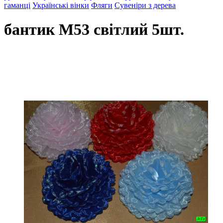
гаманці
Українські вінки
Фляги
Сувеніри з дерева
бантик М53 світлий 5шт.