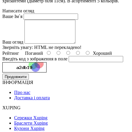
хризантеми (діаметр біля 11см). В асортименті 5 кольорів.
Написати огляд
Ваше Ім`я
Ваш огляд
Зверніть увагу:
HTML не перекладено!
Рейтинг
Поганий
Хороший
Введіть код з зображення в поле
Продовжити
ІНФОРМАЦІЯ
Про нас
Доставка і оплата
XUPING
Сережки Xuping
Браслети Xuping
Кулони Xuping