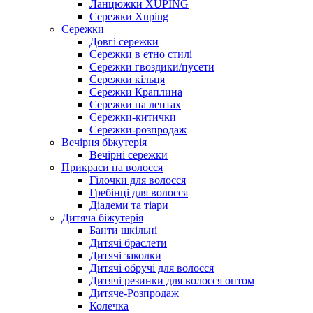
Ланцюжки XUPING
Сережки Xuping
Сережки
Довгі сережки
Сережки в етно стилі
Сережки гвоздики/пусети
Сережки кільця
Сережки Краплина
Сережки на лентах
Сережки-китички
Сережки-розпродаж
Вечірня біжутерія
Вечірні сережки
Прикраси на волосся
Гілочки для волосся
Гребінці для волосся
Діадеми та тіари
Дитяча біжутерія
Банти шкільні
Дитячі браслети
Дитячі заколки
Дитячі обручі для волосся
Дитячі резинки для волосся оптом
Дитяче-Розпродаж
Колечка