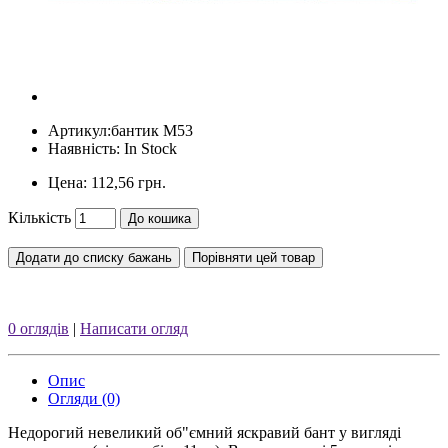
Артикул:
бантик М53
Наявність: In Stock
Цена:
112,56 грн.
Кількість
До кошика
Додати до списку бажань
Порівняти цей товар
0 оглядів
|
Написати огляд
Опис
Огляди (0)
Недорогий невеликий об"ємний яскравий бант у вигляді