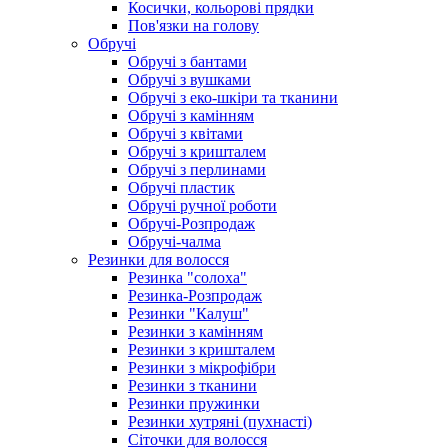
Косички, кольорові прядки
Пов'язки на голову
Обручі
Обручі з бантами
Обручі з вушками
Обручі з еко-шкіри та тканини
Обручі з камінням
Обручі з квітами
Обручі з кришталем
Обручі з перлинами
Обручі пластик
Обручі ручної роботи
Обручі-Розпродаж
Обручі-чалма
Резинки для волосся
Резинка "солоха"
Резинка-Розпродаж
Резинки "Калуш"
Резинки з камінням
Резинки з кришталем
Резинки з мікрофібри
Резинки з тканини
Резинки пружинки
Резинки хутряні (пухнасті)
Сіточки для волосся