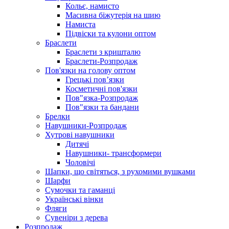
Кольє, намисто
Масивна біжутерія на шию
Намиста
Підвіски та кулони оптом
Браслети
Браслети з кришталю
Браслети-Розпродаж
Пов'язки на голову оптом
Грецькі пов’язки
Косметичні пов'язки
Пов"язка-Розпродаж
Пов"язки та бандани
Брелки
Навушники-Розпродаж
Хутрові навушники
Дитячі
Навушники- трансформери
Чоловічі
Шапки, що світяться, з рухомими вушками
Шарфи
Сумочки та гаманці
Українські вінки
Фляги
Сувеніри з дерева
Розпродаж