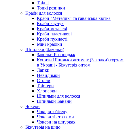
Твіллі
Тонкі резинки
Краби для волосся
Краби "Метелик" та гавайська квітка
Краби каучук
Краби металеві
Краби пластикові
Краби пухнасті
Міні-крабіки
Шпильки (Заколки)
Заколки Розпродаж
Купити Шпильки автомат (Заколки) гуртом
в Україні - Біжутерія оптом
Лапки
Невидимки
Стріли
Твістери
Хлопавки
Шпильки для волосся
Шпильки-Банани
Чокери
Чокери з бісеру
Чокери зі стразами
Чокери на шнурках
Біжутерія на шию