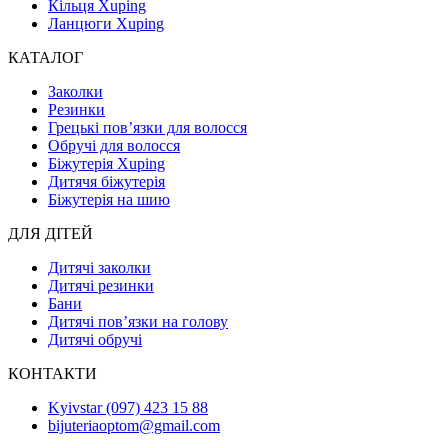
Кільця Xuping
Ланцюги Xuping
КАТАЛОГ
Заколки
Резинки
Грецькі пов’язки для волосся
Обручі для волосся
Біжутерія Xuping
Дитячя біжутерія
Біжутерія на шию
ДЛЯ ДІТЕЙ
Дитячі заколки
Дитячі резинки
Бани
Дитячі пов’язки на голову
Дитячі обручі
КОНТАКТИ
Kyivstar (097) 423 15 88
bijuteriaoptom@gmail.com