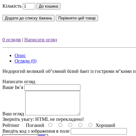
Кількість
До кошика
Додати до списку бажань
Порівняти цей товар
0 оглядів
|
Написати огляд
Опис
Огляди (0)
Недорогий великий об"ємний білий бант із гострими м"кими п
Написати огляд
Ваше Ім`я
Ваш огляд
Зверніть увагу:
HTML не перекладено!
Рейтинг
Поганий
Хороший
Введіть код з зображення в поле