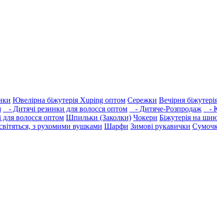
нки
Ювелірна біжутерія Xuping оптом
Сережки
Вечірня біжутері
я
- Дитячі резинки для волосся оптом
- Дитяче-Розпродаж
- К
і для волосся оптом
Шпильки (Заколки)
Чокери
Біжутерія на ши
вітяться, з рухомими вушками
Шарфи
Зимові рукавички
Сумочк