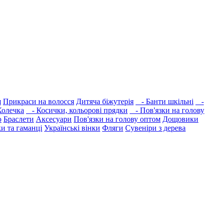
я
Прикраси на волосся
Дитяча біжутерія
- Банти шкільні
-
олечка
- Косички, кольорові прядки
- Пов'язки на голову
ю
Браслети
Аксесуари
Пов'язки на голову оптом
Дощовики
и та гаманці
Українські вінки
Фляги
Сувеніри з дерева