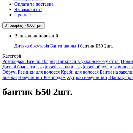
Оплата та доставка
Як замовити?
Про нас
0 товар(ів) - 0,00 грн.
Ваш кошик порожній!
Дитяча біжутерія
Банти шкільні
бантик Б50 2шт.
Категорії
Розпродаж. Все по 10грн!
Прикраси в українському стилі
Нови
Дитячі браслети
- Дитячі заколки
- Дитячі обручі для волосс
Обручі
Резинки для волосся
Краби для волосся
Банти на заколц
Брелки
Навушники-Розпродаж
Хутрові навушники
Шапки, що с
бантик Б50 2шт.