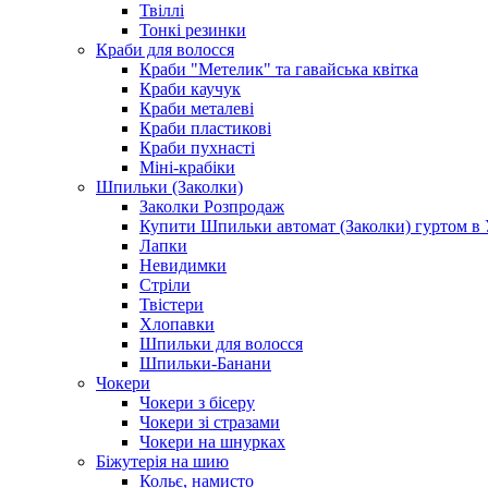
Твіллі
Тонкі резинки
Краби для волосся
Краби "Метелик" та гавайська квітка
Краби каучук
Краби металеві
Краби пластикові
Краби пухнасті
Міні-крабіки
Шпильки (Заколки)
Заколки Розпродаж
Купити Шпильки автомат (Заколки) гуртом в У
Лапки
Невидимки
Стріли
Твістери
Хлопавки
Шпильки для волосся
Шпильки-Банани
Чокери
Чокери з бісеру
Чокери зі стразами
Чокери на шнурках
Біжутерія на шию
Кольє, намисто