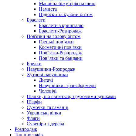
Масивна біжутерія на шию
Намиста
Підвіски та кулони оптом
Браслети
Браслети з кришталю
Браслети-Розпродаж
Пов'язки на голову оптом
Грецькі пов’язки
Косметичні пов'язки
Пов"язка-Розпродаж
Пов"язки та бандани
Брелки
Навушники-Розпродаж
Хутрові навушники
Дитячі
Навушники- трансформери
Чоловічі
Шапки, що світяться, з рухомими вушками
Шарфи
Сумочки та гаманці
Українські вінки
Фляги
Сувеніри з дерева
Розпродаж
Топ продажів