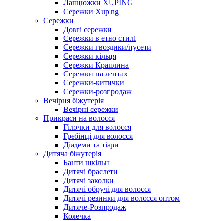
Ланцюжки XUPING
Сережки Xuping
Сережки
Довгі сережки
Сережки в етно стилі
Сережки гвоздики/пусети
Сережки кільця
Сережки Краплина
Сережки на лентах
Сережки-китички
Сережки-розпродаж
Вечірня біжутерія
Вечірні сережки
Прикраси на волосся
Гілочки для волосся
Гребінці для волосся
Діадеми та тіари
Дитяча біжутерія
Банти шкільні
Дитячі браслети
Дитячі заколки
Дитячі обручі для волосся
Дитячі резинки для волосся оптом
Дитяче-Розпродаж
Колечка