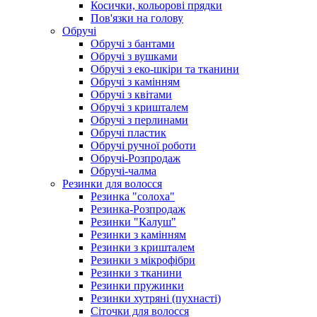
Косички, кольорові прядки
Пов'язки на голову
Обручі
Обручі з бантами
Обручі з вушками
Обручі з еко-шкіри та тканини
Обручі з камінням
Обручі з квітами
Обручі з кришталем
Обручі з перлинами
Обручі пластик
Обручі ручної роботи
Обручі-Розпродаж
Обручі-чалма
Резинки для волосся
Резинка "солоха"
Резинка-Розпродаж
Резинки "Калуш"
Резинки з камінням
Резинки з кришталем
Резинки з мікрофібри
Резинки з тканини
Резинки пружинки
Резинки хутряні (пухнасті)
Сіточки для волосся