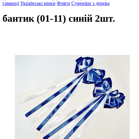
гаманці
Українські вінки
Фляги
Сувеніри з дерева
бантик (01-11) синій 2шт.