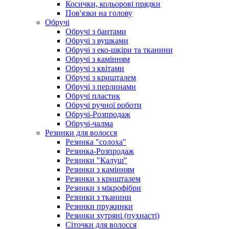
Косички, кольорові прядки
Пов'язки на голову
Обручі
Обручі з бантами
Обручі з вушками
Обручі з еко-шкіри та тканини
Обручі з камінням
Обручі з квітами
Обручі з кришталем
Обручі з перлинами
Обручі пластик
Обручі ручної роботи
Обручі-Розпродаж
Обручі-чалма
Резинки для волосся
Резинка "солоха"
Резинка-Розпродаж
Резинки "Калуш"
Резинки з камінням
Резинки з кришталем
Резинки з мікрофібри
Резинки з тканини
Резинки пружинки
Резинки хутряні (пухнасті)
Сіточки для волосся