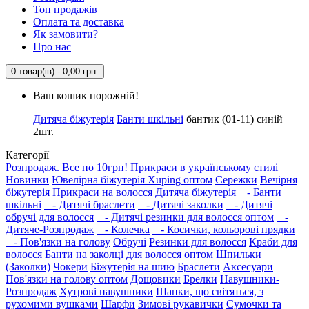
Топ продажів
Оплата та доставка
Як замовити?
Про нас
0 товар(ів) - 0,00 грн.
Ваш кошик порожній!
Дитяча біжутерія
Банти шкільні
бантик (01-11) синій
2шт.
Категорії
Розпродаж. Все по 10грн!
Прикраси в українському стилі
Новинки
Ювелірна біжутерія Xuping оптом
Сережки
Вечірня
біжутерія
Прикраси на волосся
Дитяча біжутерія
- Банти
шкільні
- Дитячі браслети
- Дитячі заколки
- Дитячі
обручі для волосся
- Дитячі резинки для волосся оптом
-
Дитяче-Розпродаж
- Колечка
- Косички, кольорові прядки
- Пов'язки на голову
Обручі
Резинки для волосся
Краби для
волосся
Банти на заколці для волосся оптом
Шпильки
(Заколки)
Чокери
Біжутерія на шию
Браслети
Аксесуари
Пов'язки на голову оптом
Дощовики
Брелки
Навушники-
Розпродаж
Хутрові навушники
Шапки, що світяться, з
рухомими вушками
Шарфи
Зимові рукавички
Сумочки та