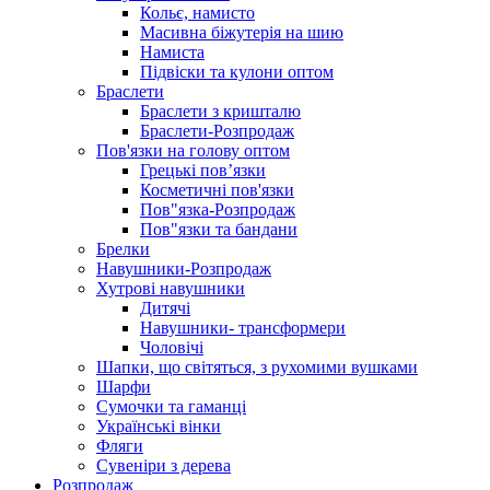
Кольє, намисто
Масивна біжутерія на шию
Намиста
Підвіски та кулони оптом
Браслети
Браслети з кришталю
Браслети-Розпродаж
Пов'язки на голову оптом
Грецькі пов’язки
Косметичні пов'язки
Пов"язка-Розпродаж
Пов"язки та бандани
Брелки
Навушники-Розпродаж
Хутрові навушники
Дитячі
Навушники- трансформери
Чоловічі
Шапки, що світяться, з рухомими вушками
Шарфи
Сумочки та гаманці
Українські вінки
Фляги
Сувеніри з дерева
Розпродаж