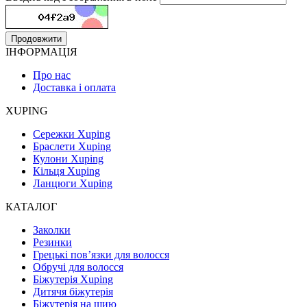
Продовжити
ІНФОРМАЦІЯ
Про нас
Доставка і оплата
XUPING
Сережки Xuping
Браслети Xuping
Кулони Xuping
Кільця Xuping
Ланцюги Xuping
КАТАЛОГ
Заколки
Резинки
Грецькі пов’язки для волосся
Обручі для волосся
Біжутерія Xuping
Дитячя біжутерія
Біжутерія на шию