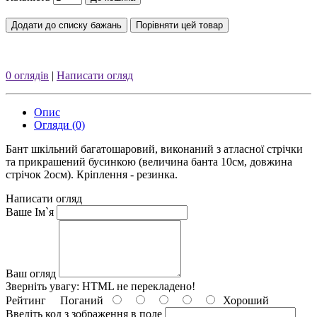
Додати до списку бажань
Порівняти цей товар
0 оглядів
|
Написати огляд
Опис
Огляди (0)
Бант шкільний багатошаровий, виконаний з атласної стрічки
та прикрашений бусинкою (величина банта 10см, довжина
стрічок 2осм). Кріплення - резинка.
Написати огляд
Ваше Ім`я
Ваш огляд
Зверніть увагу:
HTML не перекладено!
Рейтинг
Поганий
Хороший
Введіть код з зображення в поле