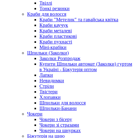
Твіллі
Тонкі резинки
Краби для волосся
Краби "Метелик" та гавайська квітка
Краби каучук
Краби металеві
Краби пластикові
Краби пухнасті
Міні-крабіки
Шпильки (Заколки)
Заколки Розпродаж
Купити Шпильки автомат (Заколки) гуртом
в Україні - Біжутерія оптом
Лапки
Невидимки
Стріли
Твістери
Хлопавки
Шпильки для волосся
Шпильки-Банани
Чокери
Чокери з бісеру
Чокери зі стразами
Чокери на шнурках
Біжутерія на шию