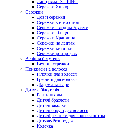
Ланцюжки XUPING
Сережки Xuping
Сережки
Довгі сережки
Сережки в етно стилі
Сережки гвоздики/пусети
Сережки кільця
Сережки Краплина
Сережки на лентах
Сережки-китички
Сережки-розпродаж
Вечірня біжутерія
Вечірні сережки
Прикраси на волосся
Гілочки для волосся
Гребінці для волосся
Діадеми та тіари
Дитяча біжутерія
Банти шкільні
Дитячі браслети
Дитячі заколки
Дитячі обручі для волосся
Дитячі резинки для волосся оптом
Дитяче-Розпродаж
Колечка