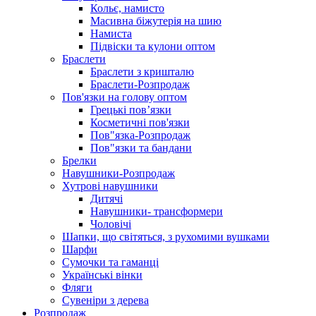
Кольє, намисто
Масивна біжутерія на шию
Намиста
Підвіски та кулони оптом
Браслети
Браслети з кришталю
Браслети-Розпродаж
Пов'язки на голову оптом
Грецькі пов’язки
Косметичні пов'язки
Пов"язка-Розпродаж
Пов"язки та бандани
Брелки
Навушники-Розпродаж
Хутрові навушники
Дитячі
Навушники- трансформери
Чоловічі
Шапки, що світяться, з рухомими вушками
Шарфи
Сумочки та гаманці
Українські вінки
Фляги
Сувеніри з дерева
Розпродаж