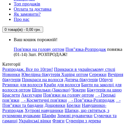
Топ продажів
Оплата та доставка
Як замовити?
Про нас
0 товар(ів) - 0,00 грн.
Ваш кошик порожній!
Пов'язки на голову оптом
Пов"язка-Розпродаж
повязка
(01-14) 3шт. РОЗПРОДАЖ!
Категорії
Розпродаж. Все по 10грн!
Прикраси в українському стилі
Новинки
Ювелірна біжутерія Xuping оптом
Сережки
Вечірня
біжутерія
Прикраси на волосся
Дитяча біжутерія
Обручі
Резинки для волосся
Краби для волосся
Банти на заколці для
волосся оптом
Шпильки (Заколки)
Чокери
Біжутерія на шию
Браслети
Аксесуари
Пов'язки на голову оптом
- Грецькі
пов’язки
- Косметичні пов'язки
- Пов"язка-Розпродаж
-
Пов"язки та бандани
Дощовики
Брелки
Навушники-
Розпродаж
Хутрові навушники
Шапки, що світяться, з
рухомими вушками
Шарфи
Зимові рукавички
Сумочки та
гаманці
Українські вінки
Фляги
Сувеніри з дерева