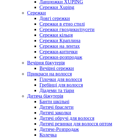
Ланцюжки XUPING
Сережки Xuping
Сережки
Довгі сережки
Сережки в етно стилі
Сережки гвоздики/пусети
Сережки кільця
Сережки Краплина
Сережки на лентах
Сережки-китички
Сережки-розпродаж
Вечірня біжутерія
Вечірні сережки
Прикраси на волосся
Гілочки для волосся
Гребінці для волосся
Діадеми та тіари
Дитяча біжутерія
Банти шкільні
Дитячі браслети
Дитячі заколки
Дитячі обручі для волосся
Дитячі резинки для волосся оптом
Дитяче-Розпродаж
Колечка