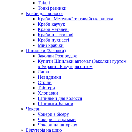
Твіллі
Тонкі резинки
Краби для волосся
Краби "Метелик" та гавайська квітка
Краби каучук
Краби металеві
Краби пластикові
Краби пухнасті
Міні-крабіки
Шпильки (Заколки)
Заколки Розпродаж
Купити Шпильки автомат (Заколки) гуртом
в Україні - Біжутерія оптом
Лапки
Невидимки
Стріли
Твістери
Хлопавки
Шпильки для волосся
Шпильки-Банани
Чокери
Чокери з бісеру
Чокери зі стразами
Чокери на шнурках
Біжутерія на шию