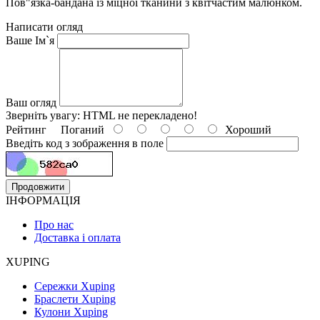
Пов"язка-бандана із міцної тканини з квітчастим малюнком.
Написати огляд
Ваше Ім`я
Ваш огляд
Зверніть увагу:
HTML не перекладено!
Рейтинг
Поганий
Хороший
Введіть код з зображення в поле
Продовжити
ІНФОРМАЦІЯ
Про нас
Доставка і оплата
XUPING
Сережки Xuping
Браслети Xuping
Кулони Xuping