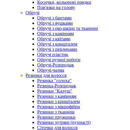
Косички, кольорові прядки
Пов'язки на голову
Обручі
Обручі з бантами
Обручі з вушками
Обручі з еко-шкіри та тканини
Обручі з камінням
Обручі з квітами
Обручі з кришталем
Обручі з перлинами
Обручі пластик
Обручі ручної роботи
Обручі-Розпродаж
Обручі-чалма
Резинки для волосся
Резинка "солоха"
Резинка-Розпродаж
Резинки "Калуш"
Резинки з камінням
Резинки з кришталем
Резинки з мікрофібри
Резинки з тканини
Резинки пружинки
Резинки хутряні (пухнасті)
Сіточки для волосся