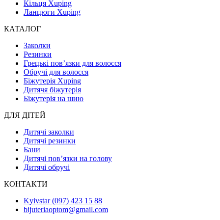
Кільця Xuping
Ланцюги Xuping
КАТАЛОГ
Заколки
Резинки
Грецькі пов’язки для волосся
Обручі для волосся
Біжутерія Xuping
Дитячя біжутерія
Біжутерія на шию
ДЛЯ ДІТЕЙ
Дитячі заколки
Дитячі резинки
Бани
Дитячі пов’язки на голову
Дитячі обручі
КОНТАКТИ
Kyivstar (097) 423 15 88
bijuteriaoptom@gmail.com