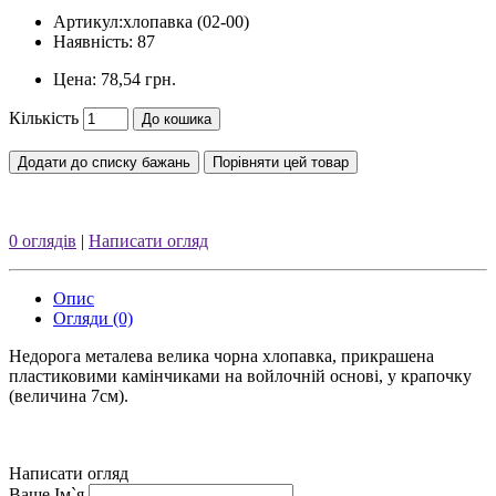
Артикул:
хлопавка (02-00)
Наявність: 87
Цена:
78,54 грн.
Кількість
До кошика
Додати до списку бажань
Порівняти цей товар
0 оглядів
|
Написати огляд
Опис
Огляди (0)
Недорога металева велика чорна хлопавка, прикрашена
пластиковими камінчиками на войлочній основі, у крапочку
(величина 7см).
Написати огляд
Ваше Ім`я