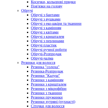
Косички, кольорові прядки
Пов'язки на голову
Обручі
Обручі з бантами
Обручі з вушками
Обручі з еко-шкіри та тканини
Обручі з камінням
Обручі з квітами
Обручі з кришталем
Обручі з перлинами
Обручі пластик
Обручі ручної роботи
Обручі-Розпродаж
Обручі-чалма
Резинки для волосся
Резинка "солоха"
Резинка-Розпродаж
Резинки "Калуш"
Резинки з камінням
Резинки з кришталем
Резинки з мікрофібри
Резинки з тканини
Резинки пружинки
Резинки хутряні (пухнасті)
Сіточки для волосся