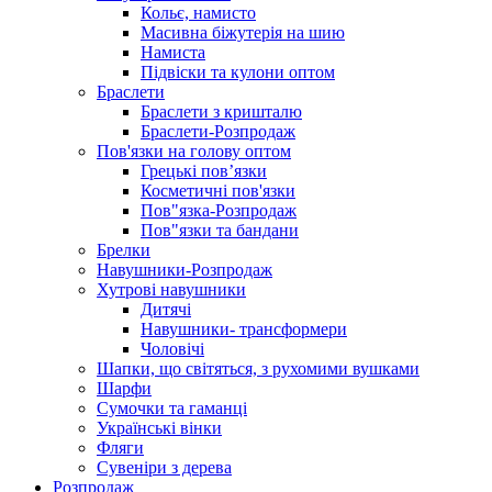
Кольє, намисто
Масивна біжутерія на шию
Намиста
Підвіски та кулони оптом
Браслети
Браслети з кришталю
Браслети-Розпродаж
Пов'язки на голову оптом
Грецькі пов’язки
Косметичні пов'язки
Пов"язка-Розпродаж
Пов"язки та бандани
Брелки
Навушники-Розпродаж
Хутрові навушники
Дитячі
Навушники- трансформери
Чоловічі
Шапки, що світяться, з рухомими вушками
Шарфи
Сумочки та гаманці
Українські вінки
Фляги
Сувеніри з дерева
Розпродаж