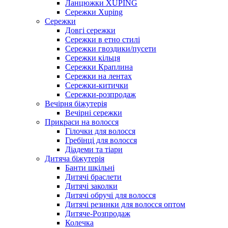
Ланцюжки XUPING
Сережки Xuping
Сережки
Довгі сережки
Сережки в етно стилі
Сережки гвоздики/пусети
Сережки кільця
Сережки Краплина
Сережки на лентах
Сережки-китички
Сережки-розпродаж
Вечірня біжутерія
Вечірні сережки
Прикраси на волосся
Гілочки для волосся
Гребінці для волосся
Діадеми та тіари
Дитяча біжутерія
Банти шкільні
Дитячі браслети
Дитячі заколки
Дитячі обручі для волосся
Дитячі резинки для волосся оптом
Дитяче-Розпродаж
Колечка