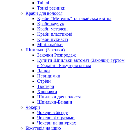
Твіллі
Тонкі резинки
Краби для волосся
Краби "Метелик" та гавайська квітка
Краби каучук
Краби металеві
Краби пластикові
Краби пухнасті
Міні-крабіки
Шпильки (Заколки)
Заколки Розпродаж
Купити Шпильки автомат (Заколки) гуртом
в Україні - Біжутерія оптом
Лапки
Невидимки
Стріли
Твістери
Хлопавки
Шпильки для волосся
Шпильки-Банани
Чокери
Чокери з бісеру
Чокери зі стразами
Чокери на шнурках
Біжутерія на шию