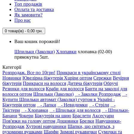
Топ продажів
Оплата та доставка
Як замовити?
Про нас
0 товар(ів) - 0,00 грн.
Ваш кошик порожній!
Шпильки (Заколки)
Хлопавки
хлопавка (02-00)
прямокутна 5шт.
Категорії
Розпродаж. Все по 10грн!
Прикраси в українському стилі
Новинки
Ювелірна біжутерія Xuping оптом
Сережки
Вечірня
біжутерія
Прикраси на волосся
Дитяча біжутерія
Обручі
Резинки для волосся
Краби для волосся
Банти на заколці для
волосся оптом
Шпильки (Заколки)
- Заколки Розпродаж
-
Купити Шпильки автомат (Заколки) гуртом в Україні -
Біжутерія оптом
- Лапки
- Невидимки
- Стріли
-
Твістери
- Хлопавки
- Шпильки для волосся
- Шпильки-
Банани
Чокери
Біжутерія на шию
Браслети
Аксесуари
Пов'язки на голову оптом
Дощовики
Брелки
Навушники-
Розпродаж
Хутрові навушники
Шапки, що світяться, з
рухомими вушками
Шарфи
Зимові рукавички
Сумочки та