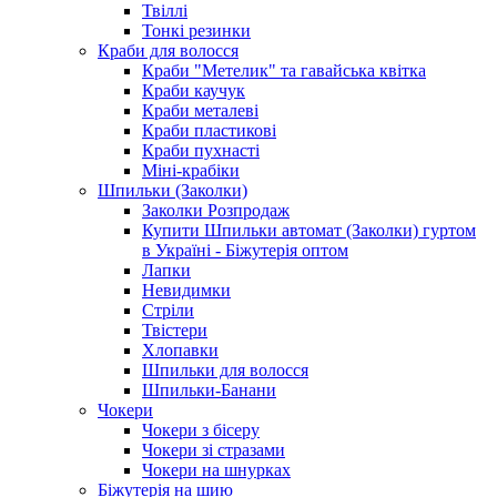
Твіллі
Тонкі резинки
Краби для волосся
Краби "Метелик" та гавайська квітка
Краби каучук
Краби металеві
Краби пластикові
Краби пухнасті
Міні-крабіки
Шпильки (Заколки)
Заколки Розпродаж
Купити Шпильки автомат (Заколки) гуртом
в Україні - Біжутерія оптом
Лапки
Невидимки
Стріли
Твістери
Хлопавки
Шпильки для волосся
Шпильки-Банани
Чокери
Чокери з бісеру
Чокери зі стразами
Чокери на шнурках
Біжутерія на шию