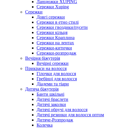
Ланцюжки XUPING
Сережки Xuping
Сережки
Довгі сережки
Сережки в етно стилі
Сережки гвоздики/пусети
Сережки кільця
Сережки Краплина
Сережки на лентах
Сережки-китички
Сережки-розпродаж
Вечірня біжутерія
Вечірні сережки
Прикраси на волосся
Гілочки для волосся
Гребінці для волосся
Діадеми та тіари
Дитяча біжутерія
Банти шкільні
Дитячі браслети
Дитячі заколки
Дитячі обручі для волосся
Дитячі резинки для волосся оптом
Дитяче-Розпродаж
Колечка