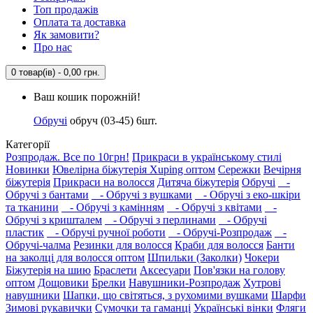
Топ продажів
Оплата та доставка
Як замовити?
Про нас
0 товар(ів) - 0,00 грн.
Ваш кошик порожній!
Обручі
обруч (03-45) 6шт.
Категорії
Розпродаж. Все по 10грн!
Прикраси в українському стилі
Новинки
Ювелірна біжутерія Xuping оптом
Сережки
Вечірня
біжутерія
Прикраси на волосся
Дитяча біжутерія
Обручі
-
Обручі з бантами
- Обручі з вушками
- Обручі з еко-шкіри
та тканини
- Обручі з камінням
- Обручі з квітами
-
Обручі з кришталем
- Обручі з перлинами
- Обручі
пластик
- Обручі ручної роботи
- Обручі-Розпродаж
-
Обручі-чалма
Резинки для волосся
Краби для волосся
Банти
на заколці для волосся оптом
Шпильки (Заколки)
Чокери
Біжутерія на шию
Браслети
Аксесуари
Пов'язки на голову
оптом
Дощовики
Брелки
Навушники-Розпродаж
Хутрові
навушники
Шапки, що світяться, з рухомими вушками
Шарфи
Зимові рукавички
Сумочки та гаманці
Українські вінки
Фляги