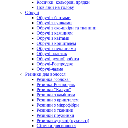
Косички, кольорові прядки
Пов'язки на голову
Обручі
Обручі з бантами
Обручі з вушками
Обручі з еко-шкіри та тканини
Обручі з камінням
Обручі з квітами
Обручі з кришталем
Обручі з перлинами
Обручі пластик
Обручі ручної роботи
Обручі-Розпродаж
Обручі-чалма
Резинки для волосся
Резинка "солоха"
Резинка-Розпродаж
Резинки "Калуш"
Резинки з камінням
Резинки з кришталем
Резинки з мікрофібри
Резинки з тканини
Резинки пружинки
Резинки хутряні (пухнасті)
Сіточки для волосся