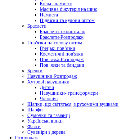
Кольє, намисто
Масивна біжутерія на шию
Намиста
Підвіски та кулони оптом
Браслети
Браслети з кришталю
Браслети-Розпродаж
Пов'язки на голову оптом
Грецькі пов’язки
Косметичні пов'язки
Пов"язка-Розпродаж
Пов"язки та бандани
Брелки
Навушники-Розпродаж
Хутрові навушники
Дитячі
Навушники- трансформери
Чоловічі
Шапки, що світяться, з рухомими вушками
Шарфи
Сумочки та гаманці
Українські вінки
Фляги
Сувеніри з дерева
Розпродаж