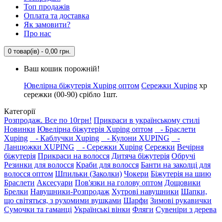
Топ продажів
Оплата та доставка
Як замовити?
Про нас
0 товар(ів) - 0,00 грн.
Ваш кошик порожній!
Ювелірна біжутерія Xuping оптом
Сережки Xuping
xp
сережки (00-90) срібло 1шт.
Категорії
Розпродаж. Все по 10грн!
Прикраси в українському стилі
Новинки
Ювелірна біжутерія Xuping оптом
- Браслети
Xuping
- Каблучки Xuping
- Кулони XUPING
-
Ланцюжки XUPING
- Сережки Xuping
Сережки
Вечірня
біжутерія
Прикраси на волосся
Дитяча біжутерія
Обручі
Резинки для волосся
Краби для волосся
Банти на заколці для
волосся оптом
Шпильки (Заколки)
Чокери
Біжутерія на шию
Браслети
Аксесуари
Пов'язки на голову оптом
Дощовики
Брелки
Навушники-Розпродаж
Хутрові навушники
Шапки,
що світяться, з рухомими вушками
Шарфи
Зимові рукавички
Сумочки та гаманці
Українські вінки
Фляги
Сувеніри з дерева