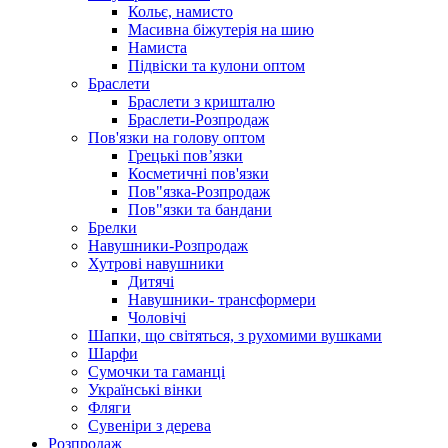
Кольє, намисто
Масивна біжутерія на шию
Намиста
Підвіски та кулони оптом
Браслети
Браслети з кришталю
Браслети-Розпродаж
Пов'язки на голову оптом
Грецькі пов’язки
Косметичні пов'язки
Пов"язка-Розпродаж
Пов"язки та бандани
Брелки
Навушники-Розпродаж
Хутрові навушники
Дитячі
Навушники- трансформери
Чоловічі
Шапки, що світяться, з рухомими вушками
Шарфи
Сумочки та гаманці
Українські вінки
Фляги
Сувеніри з дерева
Розпродаж