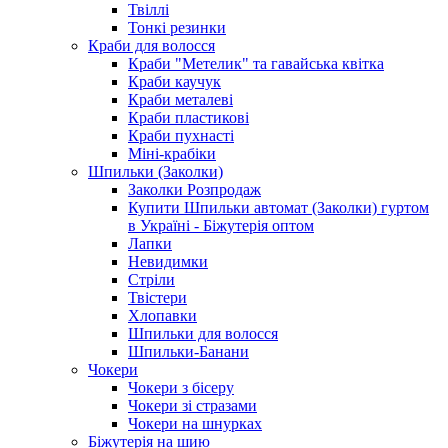
Твіллі
Тонкі резинки
Краби для волосся
Краби "Метелик" та гавайська квітка
Краби каучук
Краби металеві
Краби пластикові
Краби пухнасті
Міні-крабіки
Шпильки (Заколки)
Заколки Розпродаж
Купити Шпильки автомат (Заколки) гуртом
в Україні - Біжутерія оптом
Лапки
Невидимки
Стріли
Твістери
Хлопавки
Шпильки для волосся
Шпильки-Банани
Чокери
Чокери з бісеру
Чокери зі стразами
Чокери на шнурках
Біжутерія на шию