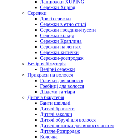
Ланцюжки XUPING
Сережки Xuping
Сережки
Довгі сережки
Сережки в етно стилі
Сережки гвоздики/пусети
Сережки кільця
Сережки Краплина
Сережки на лентах
Сережки-китички
Сережки-розпродаж
Вечірня біжутерія
Вечірні сережки
Прикраси на волосся
Гілочки для волосся
Гребінці для волосся
Діадеми та тіари
Дитяча біжутерія
Банти шкільні
Дитячі браслети
Дитячі заколки
Дитячі обручі для волосся
Дитячі резинки для волосся оптом
Дитяче-Розпродаж
Колечка