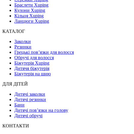
Браслети Xuping
Кулони Xuping
Кільця Xuping
Ланцюги Xuping
КАТАЛОГ
Заколки
Резинки
Грецькі пов’язки для волосся
Обручі для волосся
Біжутерія Xuping
Дитячя біжутерія
Біжутерія на шию
ДЛЯ ДІТЕЙ
Дитячі заколки
Дитячі резинки
Бани
Дитячі пов’язки на голову
Дитячі обручі
КОНТАКТИ