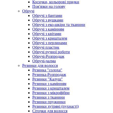
Косички, кольорові прядки
Пов'язки на голову
Обручі
Обручі з бантами
Обручі з вушками
Обручі з еко-шкіри та тканини
Обручі з камінням
Обручі з квітами
Обручі з кришталем
Обручі з перлинами
Обручі пластик
Обручі ручної роботи
Обручі-Розпродаж
Обручі-чалма
Резинки для волосся
Резинка "солоха"
Резинка-Розпродаж
Резинки "Калуш"
Резинки з камінням
Резинки з кришталем
Резинки з мікрофібри
Резинки з тканини
Резинки пружинки
Резинки хутряні (пухнасті)
Сіточки для волосся