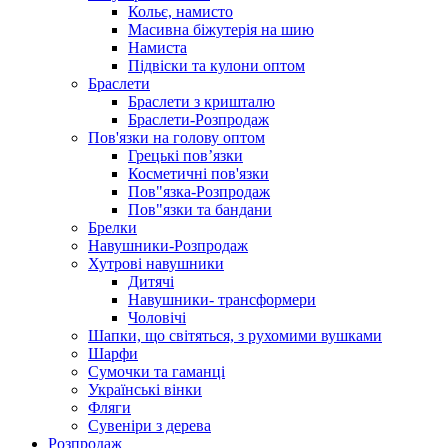
Кольє, намисто
Масивна біжутерія на шию
Намиста
Підвіски та кулони оптом
Браслети
Браслети з кришталю
Браслети-Розпродаж
Пов'язки на голову оптом
Грецькі пов’язки
Косметичні пов'язки
Пов"язка-Розпродаж
Пов"язки та бандани
Брелки
Навушники-Розпродаж
Хутрові навушники
Дитячі
Навушники- трансформери
Чоловічі
Шапки, що світяться, з рухомими вушками
Шарфи
Сумочки та гаманці
Українські вінки
Фляги
Сувеніри з дерева
Розпродаж