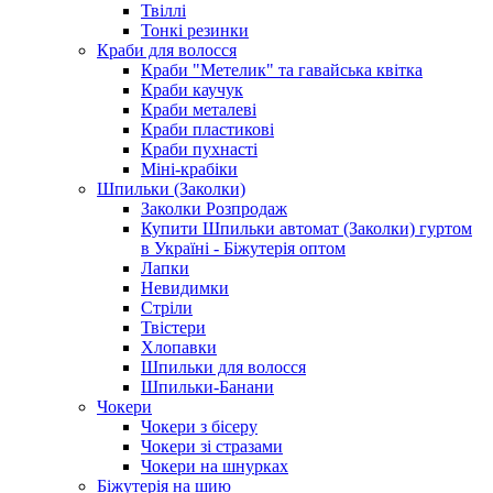
Твіллі
Тонкі резинки
Краби для волосся
Краби "Метелик" та гавайська квітка
Краби каучук
Краби металеві
Краби пластикові
Краби пухнасті
Міні-крабіки
Шпильки (Заколки)
Заколки Розпродаж
Купити Шпильки автомат (Заколки) гуртом
в Україні - Біжутерія оптом
Лапки
Невидимки
Стріли
Твістери
Хлопавки
Шпильки для волосся
Шпильки-Банани
Чокери
Чокери з бісеру
Чокери зі стразами
Чокери на шнурках
Біжутерія на шию