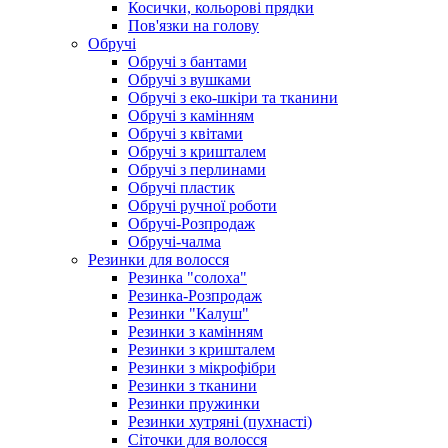
Косички, кольорові прядки
Пов'язки на голову
Обручі
Обручі з бантами
Обручі з вушками
Обручі з еко-шкіри та тканини
Обручі з камінням
Обручі з квітами
Обручі з кришталем
Обручі з перлинами
Обручі пластик
Обручі ручної роботи
Обручі-Розпродаж
Обручі-чалма
Резинки для волосся
Резинка "солоха"
Резинка-Розпродаж
Резинки "Калуш"
Резинки з камінням
Резинки з кришталем
Резинки з мікрофібри
Резинки з тканини
Резинки пружинки
Резинки хутряні (пухнасті)
Сіточки для волосся