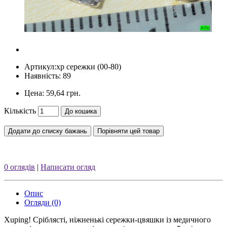
Артикул:
xp сережки (00-80)
Наявність: 89
Цена:
59,64 грн.
Кількість
До кошика
Додати до списку бажань
Порівняти цей товар
0 оглядів
|
Написати огляд
Опис
Огляди (0)
Xuping! Сріблясті, ніжненькі сережки-цвяшки із медичного