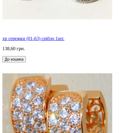
xp сережки (01-63) срібло 1шт.
138,60 грн.
До кошика