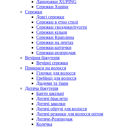
Ланцюжки XUPING
Сережки Xuping
Сережки
Довгі сережки
Сережки в етно стилі
Сережки гвоздики/пусети
Сережки кільця
Сережки Краплина
Сережки на лентах
Сережки-китички
Сережки-розпродаж
Вечірня біжутерія
Вечірні сережки
Прикраси на волосся
Гілочки для волосся
Гребінці для волосся
Діадеми та тіари
Дитяча біжутерія
Банти шкільні
Дитячі браслети
Дитячі заколки
Дитячі обручі для волосся
Дитячі резинки для волосся оптом
Дитяче-Розпродаж
Колечка