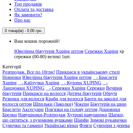
Топ продажів
Оплата та доставка
Як замовити?
Про нас
0 товар(ів) - 0,00 грн.
Ваш кошик порожній!
Ювелірна біжутерія Xuping оптом
Сережки Xuping
xp
сережки (00-80) великі 1шт.
Категорії
Розпродаж. Все по 10грн!
Прикраси в українському стилі
Новинки
Ювелірна біжутерія Xuping оптом
- Браслети
Xuping
- Каблучки Xuping
- Кулони XUPING
-
Ланцюжки XUPING
- Сережки Xuping
Сережки
Вечірня
біжутерія
Прикраси на волосся
Дитяча біжутерія
Обручі
Резинки для волосся
Краби для волосся
Банти на заколці для
волосся оптом
Шпильки (Заколки)
Чокери
Біжутерія на шию
Браслети
Аксесуари
Пов'язки на голову оптом
Дощовики
Брелки
Навушники-Розпродаж
Хутрові навушники
Шапки,
що світяться, з рухомими вушками
Шарфи
Зимові рукавички
Сумочки та гаманці
Українські вінки
Фляги
Сувеніри з дерева